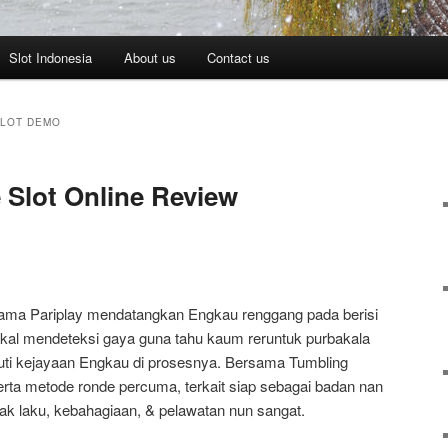
Slot Indonesia
About us
Contact us
SLOT DEMO
 Slot Online Review
 sama Pariplay mendatangkan Engkau renggang pada berisi
akal mendeteksi gaya guna tahu kaum reruntuk purbakala
i kejayaan Engkau di prosesnya. Bersama Tumbling
erta metode ronde percuma, terkait siap sebagai badan nan
rak laku, kebahagiaan, & pelawatan nun sangat.