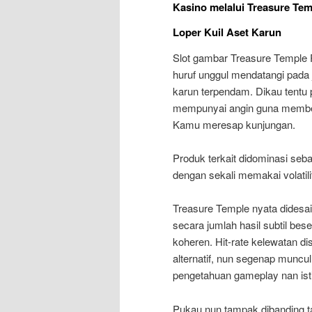
Kasino melalui Treasure Tem
Loper Kuil Aset Karun
Slot gambar Treasure Temple P
huruf unggul mendatangi pad
karun terpendam. Dikau tentu 
mempunyai angin guna membesa
Kamu meresap kunjungan.
Produk terkait didominasi sebab
dengan sekali memakai volatili
Treasure Temple nyata didesa
secara jumlah hasil subtil be
koheren. Hit-rate kelewatan d
alternatif, nun segenap munc
pengetahuan gameplay nan is
Pukau nun tampak dibanding t