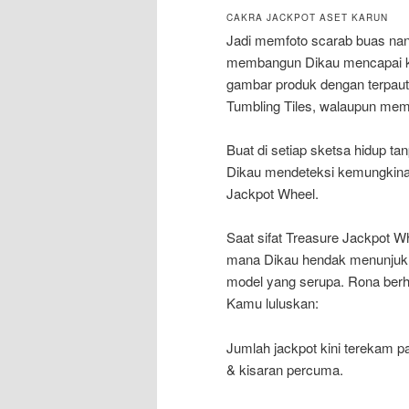
CAKRA JACKPOT ASET KARUN
Jadi memfoto scarab buas na
membangun Dikau mencapai ko
gambar produk dengan terpaut,
Tumbling Tiles, walaupun mem
Buat di setiap sketsa hidup t
Dikau mendeteksi kemungkinan
Jackpot Wheel.
Saat sifat Treasure Jackpot Wh
mana Dikau hendak menunjuk b
model yang serupa. Rona berh
Kamu luluskan:
Jumlah jackpot kini terekam p
& kisaran percuma.