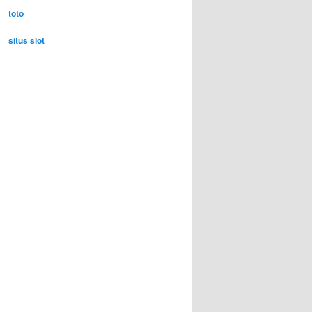
toto
situs slot