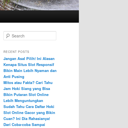
S
e
a
r
RECENT POSTS
c
Jangan Asal Pilih! Ini Alasan
h
Kenapa Situs Slot Responsif
Bikin Main Lebih Nyaman dan
Anti Pusing
Mitos atau Fakta? Cari Tahu
Jam Hoki Siang yang Bisa
Bikin Putaran Slot Online
Lebih Menguntungkan
Sudah Tahu Cara Daftar Hoki
Slot Online Gacor yang Bikin
Cuan? Ini Dia Rahasianya!
Dari Coba-coba Sampai