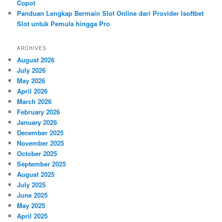
Copot
Panduan Lengkap Bermain Slot Online dari Provider Isoftbet
Slot untuk Pemula hingga Pro
ARCHIVES
August 2026
July 2026
May 2026
April 2026
March 2026
February 2026
January 2026
December 2025
November 2025
October 2025
September 2025
August 2025
July 2025
June 2025
May 2025
April 2025