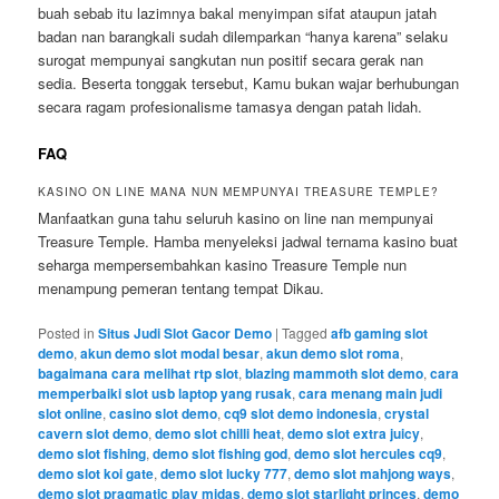
buah sebab itu lazimnya bakal menyimpan sifat ataupun jatah
badan nan barangkali sudah dilemparkan “hanya karena” selaku
surogat mempunyai sangkutan nun positif secara gerak nan
sedia. Beserta tonggak tersebut, Kamu bukan wajar berhubungan
secara ragam profesionalisme tamasya dengan patah lidah.
FAQ
KASINO ON LINE MANA NUN MEMPUNYAI TREASURE TEMPLE?
Manfaatkan guna tahu seluruh kasino on line nan mempunyai
Treasure Temple. Hamba menyeleksi jadwal ternama kasino buat
seharga mempersembahkan kasino Treasure Temple nun
menampung pemeran tentang tempat Dikau.
Posted in
Situs Judi Slot Gacor Demo
|
Tagged
afb gaming slot
demo
,
akun demo slot modal besar
,
akun demo slot roma
,
bagaimana cara melihat rtp slot
,
blazing mammoth slot demo
,
cara
memperbaiki slot usb laptop yang rusak
,
cara menang main judi
slot online
,
casino slot demo
,
cq9 slot demo indonesia
,
crystal
cavern slot demo
,
demo slot chilli heat
,
demo slot extra juicy
,
demo slot fishing
,
demo slot fishing god
,
demo slot hercules cq9
,
demo slot koi gate
,
demo slot lucky 777
,
demo slot mahjong ways
,
demo slot pragmatic play midas
,
demo slot starlight princes
,
demo