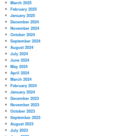
March 2025
February 2025
January 2025
December 2024
November 2024
October 2024
September 2024
August 2024
July 2024
June 2024
May 2024
April 2024
March 2024
February 2024
January 2024
December 2023
November 2023
October 2023
September 2023
August 2023
July 2023