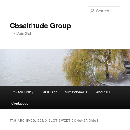
Skip
Skip
to
to
Sear
primary
secondary
content
content
Cbsaltitude Group
Trik Main Slot
Main
Privacy Policy
Situs Slot
Slot Indonesia
About us
menu
Contact us
TAG ARCHIVES:
DEMO SLOT SWEET BONANZA XMAS