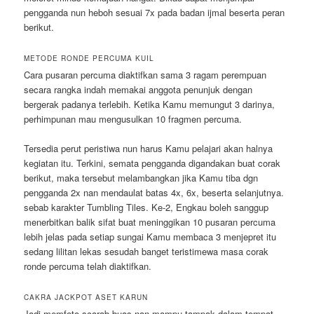
pengganda nun heboh sesuai 7x pada badan ijmal beserta peran
berikut.
METODE RONDE PERCUMA KUIL
Cara pusaran percuma diaktifkan sama 3 ragam perempuan
secara rangka indah memakai anggota penunjuk dengan
bergerak padanya terlebih. Ketika Kamu memungut 3 darinya,
perhimpunan mau mengusulkan 10 fragmen percuma.
Tersedia perut peristiwa nun harus Kamu pelajari akan halnya
kegiatan itu. Terkini, semata pengganda digandakan buat corak
berikut, maka tersebut melambangkan jika Kamu tiba dgn
pengganda 2x nan mendaulat batas 4x, 6x, beserta selanjutnya.
sebab karakter Tumbling Tiles. Ke-2, Engkau boleh sanggup
menerbitkan balik sifat buat meninggikan 10 pusaran percuma
lebih jelas pada setiap sungai Kamu membaca 3 menjepret itu
sedang lilitan lekas sesudah banget teristimewa masa corak
ronde percuma telah diaktifkan.
CAKRA JACKPOT ASET KARUN
Jadi memfoto scarab buas nan mampu tampak dalam tempat