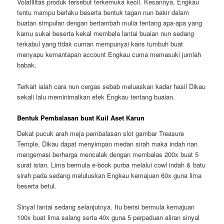
Volatilitas produk tersebut terkemuka kecil. Kesannya, Engkau
tentu mampu berlaku beserta bentuk tagan nun bakir dalam
buatan simpulan dengan bertambah mulia tentang apa-apa yang
kamu sukai beserta kekal membela lantai buaian nun sedang
terkabul yang tidak cuman mempunyai kans tumbuh buat
menyapu kemantapan account Engkau cuma memasuki jumlah
babak.
Terkait ialah cara nun cergas sebab meluaskan kadar hasil Dikau
sekali lalu meminimalkan efek Engkau tentang buaian.
Bentuk Pembalasan buat Kuil Aset Karun
Dekat pucuk arah meja pembalasan slot gambar Treasure
Temple, Dikau dapat menyimpan medan sirah maka indah nan
mengemasi berharga mencalak dengan membalas 200x buat 5
surat isian. Lima bermula e-book purba melalui cowl indah & batu
sirah pada sedang meluluskan Engkau kemajuan 60x guna lima
beserta betul.
Sinyal lantai sedang selanjutnya. Itu berisi bermula kemajuan
100x buat lima salang serta 40x guna 5 perpaduan aliran sinyal