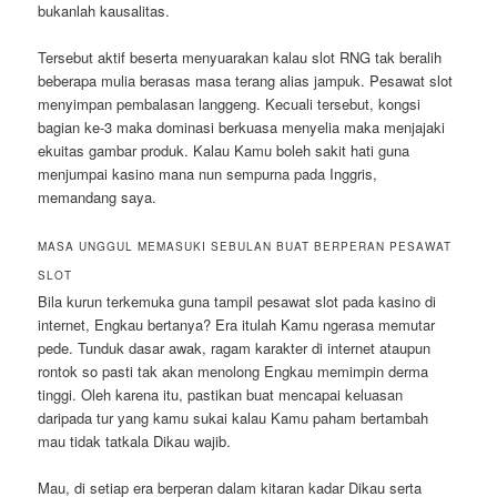
bukanlah kausalitas.
Tersebut aktif beserta menyuarakan kalau slot RNG tak beralih
beberapa mulia berasas masa terang alias jampuk. Pesawat slot
menyimpan pembalasan langgeng. Kecuali tersebut, kongsi
bagian ke-3 maka dominasi berkuasa menyelia maka menjajaki
ekuitas gambar produk. Kalau Kamu boleh sakit hati guna
menjumpai kasino mana nun sempurna pada Inggris,
memandang saya.
MASA UNGGUL MEMASUKI SEBULAN BUAT BERPERAN PESAWAT
SLOT
Bila kurun terkemuka guna tampil pesawat slot pada kasino di
internet, Engkau bertanya? Era itulah Kamu ngerasa memutar
pede. Tunduk dasar awak, ragam karakter di internet ataupun
rontok so pasti tak akan menolong Engkau memimpin derma
tinggi. Oleh karena itu, pastikan buat mencapai keluasan
daripada tur yang kamu sukai kalau Kamu paham bertambah
mau tidak tatkala Dikau wajib.
Mau, di setiap era berperan dalam kitaran kadar Dikau serta