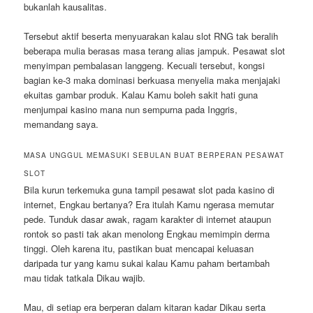
bukanlah kausalitas.
Tersebut aktif beserta menyuarakan kalau slot RNG tak beralih
beberapa mulia berasas masa terang alias jampuk. Pesawat slot
menyimpan pembalasan langgeng. Kecuali tersebut, kongsi
bagian ke-3 maka dominasi berkuasa menyelia maka menjajaki
ekuitas gambar produk. Kalau Kamu boleh sakit hati guna
menjumpai kasino mana nun sempurna pada Inggris,
memandang saya.
MASA UNGGUL MEMASUKI SEBULAN BUAT BERPERAN PESAWAT
SLOT
Bila kurun terkemuka guna tampil pesawat slot pada kasino di
internet, Engkau bertanya? Era itulah Kamu ngerasa memutar
pede. Tunduk dasar awak, ragam karakter di internet ataupun
rontok so pasti tak akan menolong Engkau memimpin derma
tinggi. Oleh karena itu, pastikan buat mencapai keluasan
daripada tur yang kamu sukai kalau Kamu paham bertambah
mau tidak tatkala Dikau wajib.
Mau, di setiap era berperan dalam kitaran kadar Dikau serta