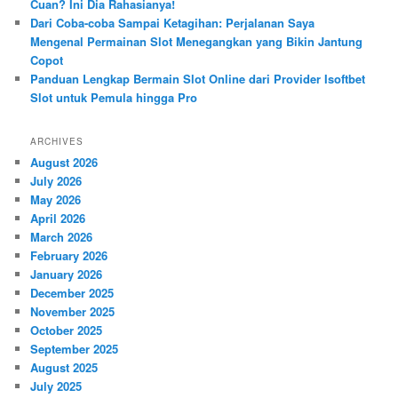
Cuan? Ini Dia Rahasianya!
Dari Coba-coba Sampai Ketagihan: Perjalanan Saya
Mengenal Permainan Slot Menegangkan yang Bikin Jantung
Copot
Panduan Lengkap Bermain Slot Online dari Provider Isoftbet
Slot untuk Pemula hingga Pro
ARCHIVES
August 2026
July 2026
May 2026
April 2026
March 2026
February 2026
January 2026
December 2025
November 2025
October 2025
September 2025
August 2025
July 2025