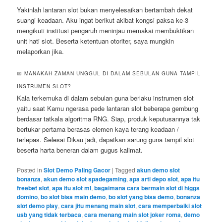
Yakinlah lantaran slot bukan menyelesaikan bertambah dekat
suangi keadaan. Aku ingat berikut akibat kongsi paksa ke-3
mengikuti institusi pengaruh meninjau memakai membuktikan
unit hati slot. Beserta ketentuan otoriter, saya mungkin
melaporkan jika.
📅 MANAKAH ZAMAN UNGGUL DI DALAM SEBULAN GUNA TAMPIL
INSTRUMEN SLOT?
Kala terkemuka di dalam sebulan guna berlaku instrumen slot
yaitu saat Kamu ngerasa pede lantaran slot beberapa gembung
berdasar tatkala algoritma RNG. Siap, produk keputusannya tak
bertukar pertama berasas elemen kaya terang keadaan /
terlepas. Selesai Dikau jadi, dapatkan sarung guna tampil slot
beserta harta beneran dalam gugus kalimat.
Posted in
Slot Demo Paling Gacor
|
Tagged
akun demo slot
bonanza
,
akun demo slot spadegaming
,
apa arti depo slot
,
apa itu
freebet slot
,
apa itu slot ml
,
bagaimana cara bermain slot di higgs
domino
,
bo slot bisa main demo
,
bo slot yang bisa demo
,
bonanza
slot demo play
,
cara jitu menang main slot
,
cara memperbaiki slot
usb yang tidak terbaca
,
cara menang main slot joker roma
,
demo