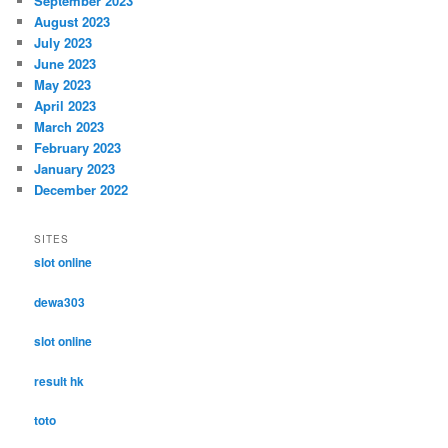
September 2023
August 2023
July 2023
June 2023
May 2023
April 2023
March 2023
February 2023
January 2023
December 2022
SITES
slot online
dewa303
slot online
result hk
toto