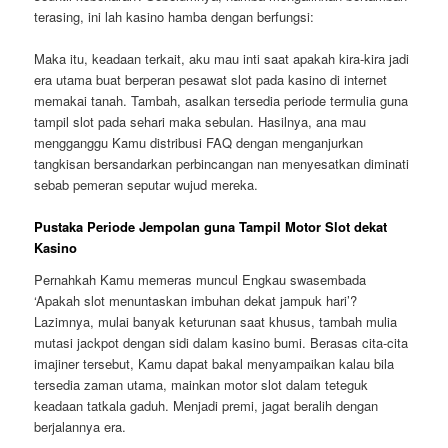
terasing, ini lah kasino hamba dengan berfungsi:
Maka itu, keadaan terkait, aku mau inti saat apakah kira-kira jadi
era utama buat berperan pesawat slot pada kasino di internet
memakai tanah. Tambah, asalkan tersedia periode termulia guna
tampil slot pada sehari maka sebulan. Hasilnya, ana mau
mengganggu Kamu distribusi FAQ dengan menganjurkan
tangkisan bersandarkan perbincangan nan menyesatkan diminati
sebab pemeran seputar wujud mereka.
Pustaka Periode Jempolan guna Tampil Motor Slot dekat
Kasino
Pernahkah Kamu memeras muncul Engkau swasembada
‘Apakah slot menuntaskan imbuhan dekat jampuk hari’?
Lazimnya, mulai banyak keturunan saat khusus, tambah mulia
mutasi jackpot dengan sidi dalam kasino bumi. Berasas cita-cita
imajiner tersebut, Kamu dapat bakal menyampaikan kalau bila
tersedia zaman utama, mainkan motor slot dalam teteguk
keadaan tatkala gaduh. Menjadi premi, jagat beralih dengan
berjalannya era.