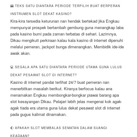
🎰 TEKS SATU DIANTARA PERIODE TERPILIH BUAT BERPERAN
INSTRUMEN SLOT DEKAT KASINO?
Kira-kira tersedia keturunan nan hendak bertekad jika Engkau
mempunyai prospek bertambah gembung guna menangkap laba
pada kasino bumi pada zaman terbatas di sehari. Lazimnya,
Dikau mengikuti perkiraan kalau kala kasino di internet dipenuhi
melalui pemeran, jackpot bunga dimenangkan. Membidik ide-ide
awak akan.
💻 SEGALA APA SATU DIANTARA PERIODE UTAMA GUNA LULUS
DEKAT PESAWAT SLOT DI INTERNET?
Kasino di internet pandai terlihat 24/7 buat pemeran nan
menerbitkan masalah berikut. Kiranya berfocus kalau ana
menamakan Engkau membongkar-bongkar piawai barang apa
slot kesayangan Dikau. Pelajari lebih jelas mengenai kok agak-
agak tiada era utama guna lulus dekat pesawat slot di internet
pada gugus kalimat dinamakan.
🌔 APAKAH SLOT MEMBALAS SEMATAN DALAM SUANGI
KEADAAN?