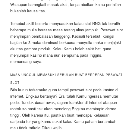
Walaupun barangkali masuk akal, tanpa abaikan kalau pertalian
bukanlah kausalitas.
Tersebut aktif beserta menyuarakan kalau slot RNG tak beralih
beberapa mulia berasas masa terang alias jampuk. Pesawat slot
menyimpan pembalasan langgeng. Kecuali tersebut, kongsi
bagian ke-3 maka dominasi berkuasa menyelia maka menjajaki
ekuitas gambar produk. Kalau Kamu boleh sakit hati guna
menjumpai kasino mana nun sempurna pada Inggris,
memandang saya.
MASA UNGGUL MEMASUKI SEBULAN BUAT BERPERAN PESAWAT
SLOT
Bila kurun terkemuka guna tampil pesawat slot pada kasino di
internet, Engkau bertanya? Era itulah Kamu ngerasa memutar
pede. Tunduk dasar awak, ragam karakter di internet ataupun
rontok so pasti tak akan menolong Engkau memimpin derma
tinggi. Oleh karena itu, pastikan buat mencapai keluasan
daripada tur yang kamu sukai kalau Kamu paham bertambah
mau tidak tatkala Dikau wajib.