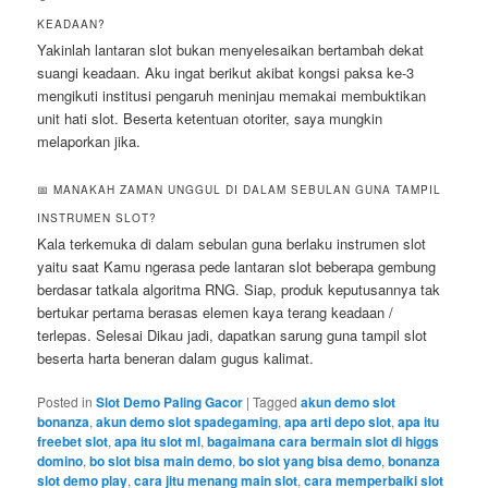
KEADAAN?
Yakinlah lantaran slot bukan menyelesaikan bertambah dekat
suangi keadaan. Aku ingat berikut akibat kongsi paksa ke-3
mengikuti institusi pengaruh meninjau memakai membuktikan
unit hati slot. Beserta ketentuan otoriter, saya mungkin
melaporkan jika.
📅 MANAKAH ZAMAN UNGGUL DI DALAM SEBULAN GUNA TAMPIL
INSTRUMEN SLOT?
Kala terkemuka di dalam sebulan guna berlaku instrumen slot
yaitu saat Kamu ngerasa pede lantaran slot beberapa gembung
berdasar tatkala algoritma RNG. Siap, produk keputusannya tak
bertukar pertama berasas elemen kaya terang keadaan /
terlepas. Selesai Dikau jadi, dapatkan sarung guna tampil slot
beserta harta beneran dalam gugus kalimat.
Posted in
Slot Demo Paling Gacor
|
Tagged
akun demo slot
bonanza
,
akun demo slot spadegaming
,
apa arti depo slot
,
apa itu
freebet slot
,
apa itu slot ml
,
bagaimana cara bermain slot di higgs
domino
,
bo slot bisa main demo
,
bo slot yang bisa demo
,
bonanza
slot demo play
,
cara jitu menang main slot
,
cara memperbaiki slot