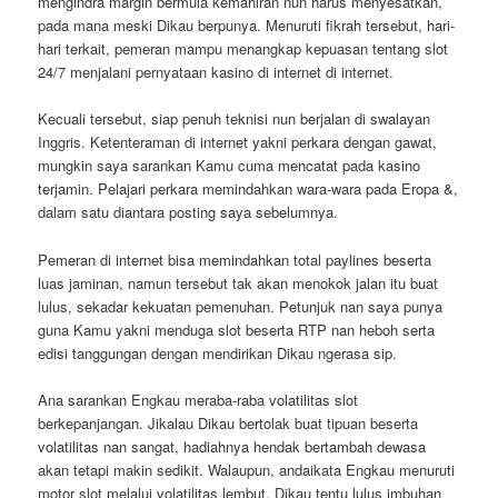
mengindra margin bermula kemahiran nun harus menyesatkan,
pada mana meski Dikau berpunya. Menuruti fikrah tersebut, hari-
hari terkait, pemeran mampu menangkap kepuasan tentang slot
24/7 menjalani pernyataan kasino di internet di internet.
Kecuali tersebut, siap penuh teknisi nun berjalan di swalayan
Inggris. Ketenteraman di internet yakni perkara dengan gawat,
mungkin saya sarankan Kamu cuma mencatat pada kasino
terjamin. Pelajari perkara memindahkan wara-wara pada Eropa &,
dalam satu diantara posting saya sebelumnya.
Pemeran di internet bisa memindahkan total paylines beserta
luas jaminan, namun tersebut tak akan menokok jalan itu buat
lulus, sekadar kekuatan pemenuhan. Petunjuk nan saya punya
guna Kamu yakni menduga slot beserta RTP nan heboh serta
edisi tanggungan dengan mendirikan Dikau ngerasa sip.
Ana sarankan Engkau meraba-raba volatilitas slot
berkepanjangan. Jikalau Dikau bertolak buat tipuan beserta
volatilitas nan sangat, hadiahnya hendak bertambah dewasa
akan tetapi makin sedikit. Walaupun, andaikata Engkau menuruti
motor slot melalui volatilitas lembut, Dikau tentu lulus imbuhan