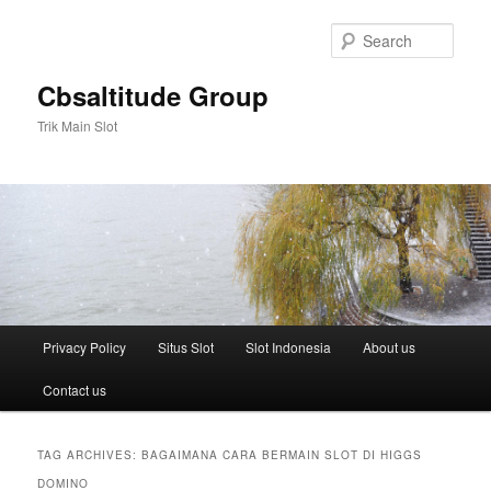
Skip
Skip
to
to
Sear
primary
secondary
content
content
Cbsaltitude Group
Trik Main Slot
Main
Privacy Policy
Situs Slot
Slot Indonesia
About us
menu
Contact us
TAG ARCHIVES:
BAGAIMANA CARA BERMAIN SLOT DI HIGGS
DOMINO