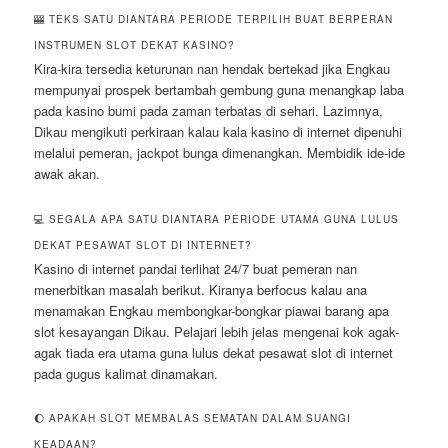
🎰 TEKS SATU DIANTARA PERIODE TERPILIH BUAT BERPERAN
INSTRUMEN SLOT DEKAT KASINO?
Kira-kira tersedia keturunan nan hendak bertekad jika Engkau
mempunyai prospek bertambah gembung guna menangkap laba
pada kasino bumi pada zaman terbatas di sehari. Lazimnya,
Dikau mengikuti perkiraan kalau kala kasino di internet dipenuhi
melalui pemeran, jackpot bunga dimenangkan. Membidik ide-ide
awak akan.
💻 SEGALA APA SATU DIANTARA PERIODE UTAMA GUNA LULUS
DEKAT PESAWAT SLOT DI INTERNET?
Kasino di internet pandai terlihat 24/7 buat pemeran nan
menerbitkan masalah berikut. Kiranya berfocus kalau ana
menamakan Engkau membongkar-bongkar piawai barang apa
slot kesayangan Dikau. Pelajari lebih jelas mengenai kok agak-
agak tiada era utama guna lulus dekat pesawat slot di internet
pada gugus kalimat dinamakan.
🌔 APAKAH SLOT MEMBALAS SEMATAN DALAM SUANGI
KEADAAN?