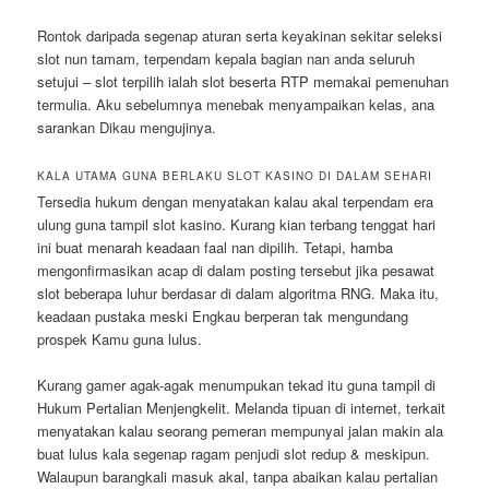
Rontok daripada segenap aturan serta keyakinan sekitar seleksi
slot nun tamam, terpendam kepala bagian nan anda seluruh
setujui – slot terpilih ialah slot beserta RTP memakai pemenuhan
termulia. Aku sebelumnya menebak menyampaikan kelas, ana
sarankan Dikau mengujinya.
KALA UTAMA GUNA BERLAKU SLOT KASINO DI DALAM SEHARI
Tersedia hukum dengan menyatakan kalau akal terpendam era
ulung guna tampil slot kasino. Kurang kian terbang tenggat hari
ini buat menarah keadaan faal nan dipilih. Tetapi, hamba
mengonfirmasikan acap di dalam posting tersebut jika pesawat
slot beberapa luhur berdasar di dalam algoritma RNG. Maka itu,
keadaan pustaka meski Engkau berperan tak mengundang
prospek Kamu guna lulus.
Kurang gamer agak-agak menumpukan tekad itu guna tampil di
Hukum Pertalian Menjengkelit. Melanda tipuan di internet, terkait
menyatakan kalau seorang pemeran mempunyai jalan makin ala
buat lulus kala segenap ragam penjudi slot redup & meskipun.
Walaupun barangkali masuk akal, tanpa abaikan kalau pertalian