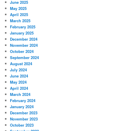
June 2025
May 2025
April 2025
March 2025
February 2025
January 2025
December 2024
November 2024
October 2024
September 2024
August 2024
July 2024
June 2024
May 2024
April 2024
March 2024
February 2024
January 2024
December 2023
November 2023
October 2023