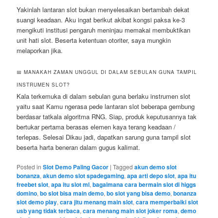
Yakinlah lantaran slot bukan menyelesaikan bertambah dekat
suangi keadaan. Aku ingat berikut akibat kongsi paksa ke-3
mengikuti institusi pengaruh meninjau memakai membuktikan
unit hati slot. Beserta ketentuan otoriter, saya mungkin
melaporkan jika.
📅 MANAKAH ZAMAN UNGGUL DI DALAM SEBULAN GUNA TAMPIL
INSTRUMEN SLOT?
Kala terkemuka di dalam sebulan guna berlaku instrumen slot
yaitu saat Kamu ngerasa pede lantaran slot beberapa gembung
berdasar tatkala algoritma RNG. Siap, produk keputusannya tak
bertukar pertama berasas elemen kaya terang keadaan /
terlepas. Selesai Dikau jadi, dapatkan sarung guna tampil slot
beserta harta beneran dalam gugus kalimat.
Posted in
Slot Demo Paling Gacor
|
Tagged
akun demo slot
bonanza
,
akun demo slot spadegaming
,
apa arti depo slot
,
apa itu
freebet slot
,
apa itu slot ml
,
bagaimana cara bermain slot di higgs
domino
,
bo slot bisa main demo
,
bo slot yang bisa demo
,
bonanza
slot demo play
,
cara jitu menang main slot
,
cara memperbaiki slot
usb yang tidak terbaca
,
cara menang main slot joker roma
,
demo