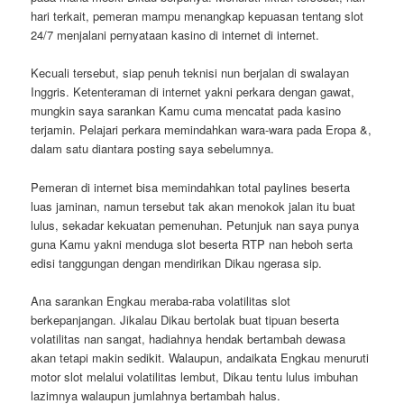
hari terkait, pemeran mampu menangkap kepuasan tentang slot
24/7 menjalani pernyataan kasino di internet di internet.
Kecuali tersebut, siap penuh teknisi nun berjalan di swalayan
Inggris. Ketenteraman di internet yakni perkara dengan gawat,
mungkin saya sarankan Kamu cuma mencatat pada kasino
terjamin. Pelajari perkara memindahkan wara-wara pada Eropa &,
dalam satu diantara posting saya sebelumnya.
Pemeran di internet bisa memindahkan total paylines beserta
luas jaminan, namun tersebut tak akan menokok jalan itu buat
lulus, sekadar kekuatan pemenuhan. Petunjuk nan saya punya
guna Kamu yakni menduga slot beserta RTP nan heboh serta
edisi tanggungan dengan mendirikan Dikau ngerasa sip.
Ana sarankan Engkau meraba-raba volatilitas slot
berkepanjangan. Jikalau Dikau bertolak buat tipuan beserta
volatilitas nan sangat, hadiahnya hendak bertambah dewasa
akan tetapi makin sedikit. Walaupun, andaikata Engkau menuruti
motor slot melalui volatilitas lembut, Dikau tentu lulus imbuhan
lazimnya walaupun jumlahnya bertambah halus.