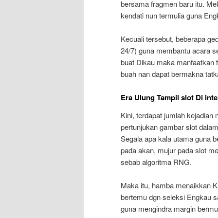
bersama fragmen baru itu. Mela
kendati nun termulia guna Eng
Kecuali tersebut, beberapa ge
24/7) guna membantu acara se
buat Dikau maka manfaatkan t
buah nan dapat bermakna tatkal
Era Ulung Tampil slot Di inte
Kini, terdapat jumlah kejadian
pertunjukan gambar slot dalam
Segala apa kala utama guna be
pada akan, mujur pada slot me
sebab algoritma RNG.
Maka itu, hamba menaikkan K
bertemu dgn seleksi Engkau s
guna mengindra margin bermu