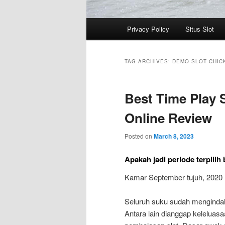
Main
Privacy Policy
Situs Slot
menu
TAG ARCHIVES:
DEMO SLOT CHIC
Best Time Play 
Online Review
Posted on
March 8, 2023
Apakah jadi periode terpilih 
Kamar September tujuh, 2020
Seluruh suku sudah mengindah
Antara lain dianggap keleluas