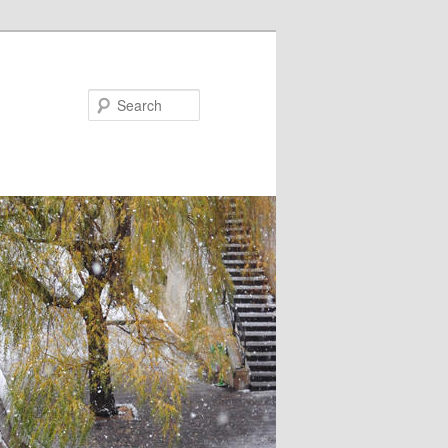
Search