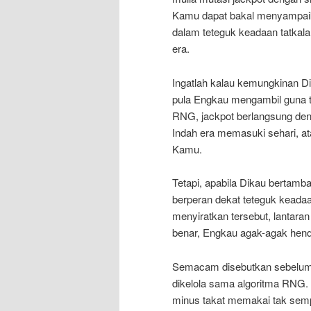
Kamu dapat bakal menyampaika
dalam teteguk keadaan tatkala 
era.
Ingatlah kalau kemungkinan Di
pula Engkau mengambil guna t
RNG, jackpot berlangsung den
Indah era memasuki sehari, at
Kamu.
Tetapi, apabila Dikau bertam
berperan dekat teteguk keadaa
menyiratkan tersebut, lantara
benar, Engkau agak-agak hend
Semacam disebutkan sebelumn
dikelola sama algoritma RNG.
minus takat memakai tak sem