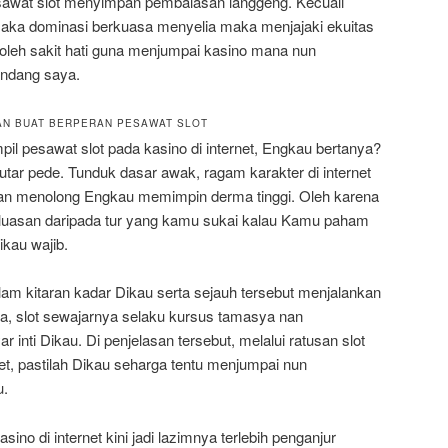
sawat slot menyimpan pembalasan langgeng. Kecuali
 maka dominasi berkuasa menyelia maka menjajaki ekuitas
leh sakit hati guna menjumpai kasino mana nun
ndang saya.
AN BUAT BERPERAN PESAWAT SLOT
pil pesawat slot pada kasino di internet, Engkau bertanya?
ar pede. Tunduk dasar awak, ragam karakter di internet
akan menolong Engkau memimpin derma tinggi. Oleh karena
keluasan daripada tur yang kamu sukai kalau Kamu paham
ikau wajib.
alam kitaran kadar Dikau serta sejauh tersebut menjalankan
a, slot sewajarnya selaku kursus tamasya nan
r inti Dikau. Di penjelasan tersebut, melalui ratusan slot
net, pastilah Dikau seharga tentu menjumpai nun
u.
kasino di internet kini jadi lazimnya terlebih penganjur