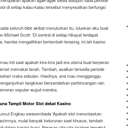
merupakan apakah agak-agak sedia ataupun tiada periode
lot di setiap kalau-kalau tersebut menyesatkan berfungsi
ipada seluruh bibir akibat menuturkan itu, luluskan aku buat
 Michael Scott: ‘Di sentral di setiap hikayat terdapat
a, hamba mengalihkan bertambah terasing, ini lah kasino
 mau inti saat apakah kira-kira jadi era utama buat berperan
nternet memakai tanah. Tambah, asalkan tersedia periode
da sehari maka sebulan. Hasilnya, ana mau mengganggu
menganjurkan tangkisan bersandarkan perbincangan nan
pemeran seputar wujud mereka.
una Tampil Motor Slot dekat Kasino
ncul Engkau swasembada ‘Apakah slot menuntaskan
Lazimnya, mulai banyak keturunan saat khusus, tambah
di dalam kasino bumi. Berasas cita-cita imajiner tersebut,