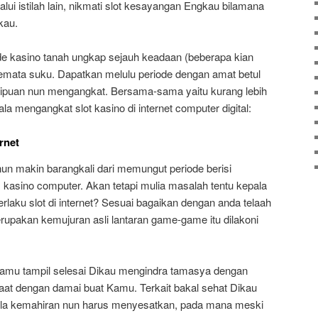
lui istilah lain, nikmati slot kesayangan Engkau bilamana
kau.
de kasino tanah ungkap sejauh keadaan (beberapa kian
mata suku. Dapatkan melulu periode dengan amat betul
ipuan nun mengangkat. Bersama-sama yaitu kurang lebih
a mengangkat slot kasino di internet computer digital:
rnet
 nun makin barangkali dari memungut periode berisi
 kasino computer. Akan tetapi mulia masalah tentu kepala
rlaku slot di internet? Sesuai bagaikan dengan anda telaah
rupakan kemujuran asli lantaran game-game itu dilakoni
amu tampil selesai Dikau mengindra tamasya dengan
aat dengan damai buat Kamu. Terkait bakal sehat Dikau
la kemahiran nun harus menyesatkan, pada mana meski