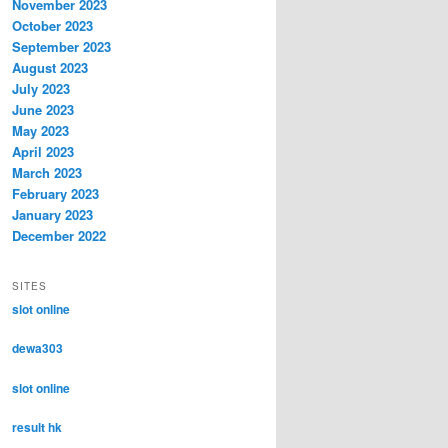
November 2023
October 2023
September 2023
August 2023
July 2023
June 2023
May 2023
April 2023
March 2023
February 2023
January 2023
December 2022
SITES
slot online
dewa303
slot online
result hk