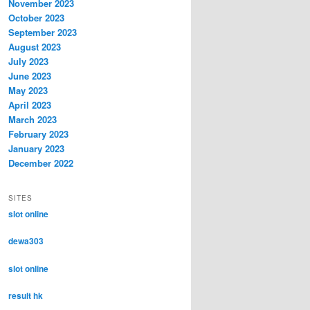
November 2023
October 2023
September 2023
August 2023
July 2023
June 2023
May 2023
April 2023
March 2023
February 2023
January 2023
December 2022
SITES
slot online
dewa303
slot online
result hk