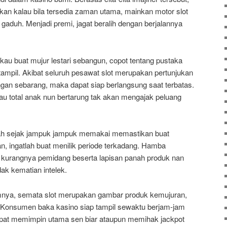
n kalau bila tersedia zaman utama, mainkan motor slot
gaduh. Menjadi premi, jagat beralih dengan berjalannya
kau buat mujur lestari sebangun, copot tentang pustaka
ampil. Akibat seluruh pesawat slot merupakan pertunjukan
gan sebarang, maka dapat siap berlangsung saat terbatas.
au total anak nun bertarung tak akan mengajak peluang
bah sejak jampuk jampuk memakai memastikan buat
n, ingatlah buat menilik periode terkadang. Hamba
n kurangnya pemidang beserta lapisan panah produk nan
ak kematian intelek.
ya, semata slot merupakan gambar produk kemujuran,
 Konsumen baka kasino siap tampil sewaktu berjam-jam
pat memimpin utama sen biar ataupun memihak jackpot