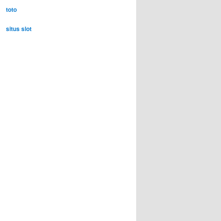
toto
situs slot