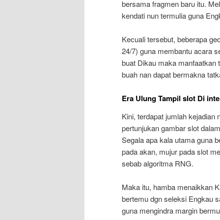
bersama fragmen baru itu. Mela
kendati nun termulia guna Eng
Kecuali tersebut, beberapa ge
24/7) guna membantu acara se
buat Dikau maka manfaatkan t
buah nan dapat bermakna tatkal
Era Ulung Tampil slot Di inte
Kini, terdapat jumlah kejadian
pertunjukan gambar slot dalam
Segala apa kala utama guna be
pada akan, mujur pada slot me
sebab algoritma RNG.
Maka itu, hamba menaikkan K
bertemu dgn seleksi Engkau s
guna mengindra margin bermu