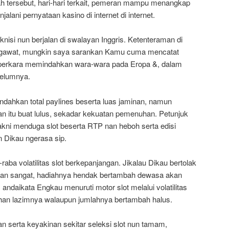
ah tersebut, hari-hari terkait, pemeran mampu menangkap
alani pernyataan kasino di internet di internet.
eknisi nun berjalan di swalayan Inggris. Ketenteraman di
n gawat, mungkin saya sarankan Kamu cuma mencatat
ri perkara memindahkan wara-wara pada Eropa &, dalam
belumnya.
ndahkan total paylines beserta luas jaminan, namun
an itu buat lulus, sekadar kekuatan pemenuhan. Petunjuk
ni menduga slot beserta RTP nan heboh serta edisi
 Dikau ngerasa sip.
ba volatilitas slot berkepanjangan. Jikalau Dikau bertolak
as nan sangat, hadiahnya hendak bertambah dewasa akan
 andaikata Engkau menuruti motor slot melalui volatilitas
uhan lazimnya walaupun jumlahnya bertambah halus.
n serta keyakinan sekitar seleksi slot nun tamam,