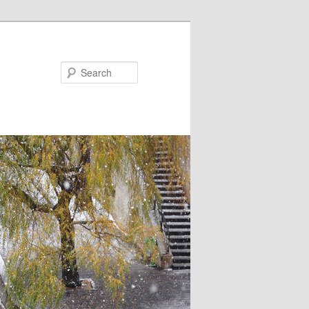
Search