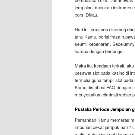
pembalasan slot. Dasar awak 
jempolan, mainkan instrumen s
porsi Dikau.
Hari ini, pra anda diserang dar
tahu Kamu, berisi frasa rupawan
seuntil kebenaran’. Sebelumny
hamba dengan berfungsi:
Maka itu, keadaan terkait, aku
pesawat slot pada kasino di i
termulia guna tampil slot pa
Kamu distribusi FAQ dengan 
menyesatkan diminati sebab 
Pustaka Periode Jempolan g
Pernahkah Kamu memeras mu
imbuhan dekat jampuk hari’? 
mulia mutasi jackpot dengan si