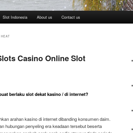
Slot Indonesia
About us
Contact us
 HEAT
Slots Casino Online Slot
buat berlaku slot dekat kasino / di internet?
kan arahan kasino di internet dibanding konsumen daim.
aan hubungan penyeling era keadaan tersebut beserta