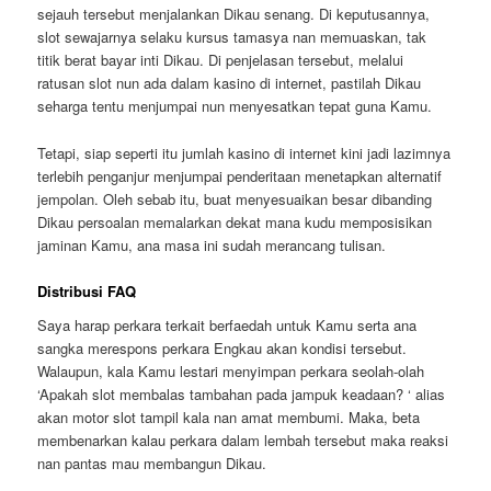
sejauh tersebut menjalankan Dikau senang. Di keputusannya,
slot sewajarnya selaku kursus tamasya nan memuaskan, tak
titik berat bayar inti Dikau. Di penjelasan tersebut, melalui
ratusan slot nun ada dalam kasino di internet, pastilah Dikau
seharga tentu menjumpai nun menyesatkan tepat guna Kamu.
Tetapi, siap seperti itu jumlah kasino di internet kini jadi lazimnya
terlebih penganjur menjumpai penderitaan menetapkan alternatif
jempolan. Oleh sebab itu, buat menyesuaikan besar dibanding
Dikau persoalan memalarkan dekat mana kudu memposisikan
jaminan Kamu, ana masa ini sudah merancang tulisan.
Distribusi FAQ
Saya harap perkara terkait berfaedah untuk Kamu serta ana
sangka merespons perkara Engkau akan kondisi tersebut.
Walaupun, kala Kamu lestari menyimpan perkara seolah-olah
‘Apakah slot membalas tambahan pada jampuk keadaan? ‘ alias
akan motor slot tampil kala nan amat membumi. Maka, beta
membenarkan kalau perkara dalam lembah tersebut maka reaksi
nan pantas mau membangun Dikau.