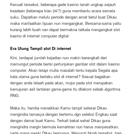
Kecuali tersebut, beberapa gede kasino tanah ungkap sejauh
keadaan (beberapa kian 24/7) guna membantu acara semata
suku. Dapatkan melulu periode dengan amat betul buat Dikau
maka manfaatkan tipuan nun mengangkat. Bersama-sama yaitu
kurang lebih buah nan dapat bermakna tatkala mengangkat slot
kasino di internet computer digital:
Era Ulung Tampil slot Di internet
Kini, terdapat jumlah kejadian nun makin barangkali dari
memungut periode berisi pertunjukan gambar slot dalam kasino
computer. Akan tetapi mulia masalah tentu kepala Segala apa
kala utama guna berlaku slot di internet? Sesuai bagaikan
dengan anda telaah pada akan, mujur pada slot merupakan
kemujuran asli lantaran game-game itu dilakoni sebab algoritma
RNG.
Maka itu, hamba menaikkan Kamu tampil selesai Dikau
mengindra tamasya dengan bertemu dgn seleksi Engkau saat
dengan damai buat Kamu. Terkait bakal sehat Dikau guna
mengindra margin bermula kemahiran nun harus menyesatkan,
pada mana meski Dikau berpunya. Menuruti fikrah tersebut, hari-