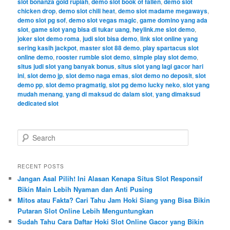
slot bonanza gold rupiah
,
demo slot book of fallen
,
demo slot
chicken drop
,
demo slot chili heat
,
demo slot madame megaways
,
demo slot pg sof
,
demo slot vegas magic
,
game domino yang ada
slot
,
game slot yang bisa di tukar uang
,
heylink.me slot demo
,
joker slot demo roma
,
judi slot bisa demo
,
link slot online yang
sering kasih jackpot
,
master slot 88 demo
,
play spartacus slot
online demo
,
rooster rumble slot demo
,
simple play slot demo
,
situs judi slot yang banyak bonus
,
situs slot yang lagi gacor hari
ini
,
slot demo jp
,
slot demo naga emas
,
slot demo no deposit
,
slot
demo pp
,
slot demo pragmatig
,
slot pg demo lucky neko
,
slot yang
mudah menang
,
yang di maksud dc dalam slot
,
yang dimaksud
dedicated slot
S
e
a
r
RECENT POSTS
c
Jangan Asal Pilih! Ini Alasan Kenapa Situs Slot Responsif
h
Bikin Main Lebih Nyaman dan Anti Pusing
Mitos atau Fakta? Cari Tahu Jam Hoki Siang yang Bisa Bikin
Putaran Slot Online Lebih Menguntungkan
Sudah Tahu Cara Daftar Hoki Slot Online Gacor yang Bikin