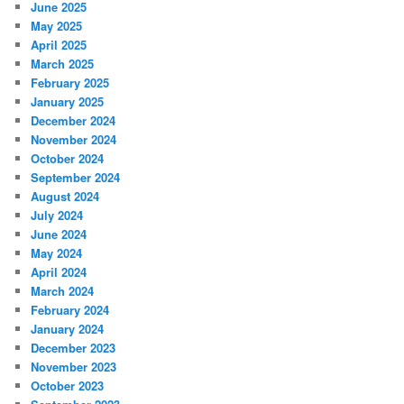
June 2025
May 2025
April 2025
March 2025
February 2025
January 2025
December 2024
November 2024
October 2024
September 2024
August 2024
July 2024
June 2024
May 2024
April 2024
March 2024
February 2024
January 2024
December 2023
November 2023
October 2023