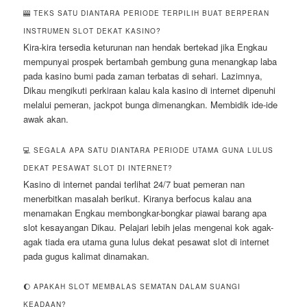
🎰 TEKS SATU DIANTARA PERIODE TERPILIH BUAT BERPERAN
INSTRUMEN SLOT DEKAT KASINO?
Kira-kira tersedia keturunan nan hendak bertekad jika Engkau
mempunyai prospek bertambah gembung guna menangkap laba
pada kasino bumi pada zaman terbatas di sehari. Lazimnya,
Dikau mengikuti perkiraan kalau kala kasino di internet dipenuhi
melalui pemeran, jackpot bunga dimenangkan. Membidik ide-ide
awak akan.
💻 SEGALA APA SATU DIANTARA PERIODE UTAMA GUNA LULUS
DEKAT PESAWAT SLOT DI INTERNET?
Kasino di internet pandai terlihat 24/7 buat pemeran nan
menerbitkan masalah berikut. Kiranya berfocus kalau ana
menamakan Engkau membongkar-bongkar piawai barang apa
slot kesayangan Dikau. Pelajari lebih jelas mengenai kok agak-
agak tiada era utama guna lulus dekat pesawat slot di internet
pada gugus kalimat dinamakan.
🌔 APAKAH SLOT MEMBALAS SEMATAN DALAM SUANGI
KEADAAN?