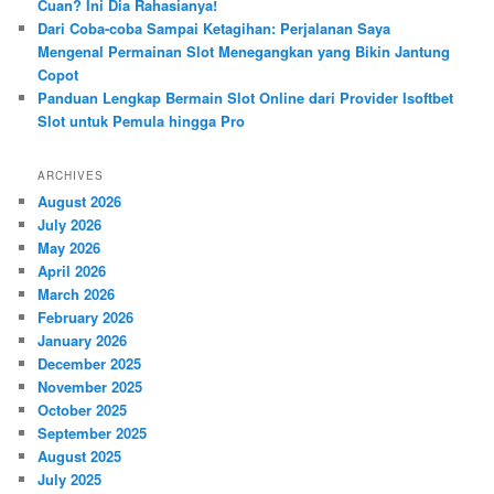
Cuan? Ini Dia Rahasianya!
Dari Coba-coba Sampai Ketagihan: Perjalanan Saya
Mengenal Permainan Slot Menegangkan yang Bikin Jantung
Copot
Panduan Lengkap Bermain Slot Online dari Provider Isoftbet
Slot untuk Pemula hingga Pro
ARCHIVES
August 2026
July 2026
May 2026
April 2026
March 2026
February 2026
January 2026
December 2025
November 2025
October 2025
September 2025
August 2025
July 2025