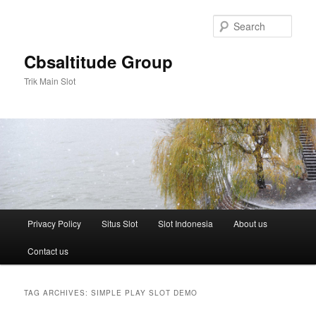
Skip
Skip
to
to
Sear
primary
secondary
content
content
Cbsaltitude Group
Trik Main Slot
Main
Privacy Policy
Situs Slot
Slot Indonesia
About us
menu
Contact us
TAG ARCHIVES:
SIMPLE PLAY SLOT DEMO