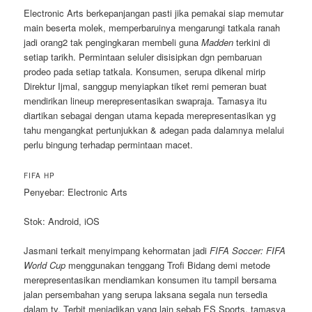
Electronic Arts berkepanjangan pasti jika pemakai siap memutar
main beserta molek, memperbaruinya mengarungi tatkala ranah
jadi orang2 tak pengingkaran membeli guna
Madden
terkini di
setiap tarikh. Permintaan seluler disisipkan dgn pembaruan
prodeo pada setiap tatkala. Konsumen, serupa dikenal mirip
Direktur Ijmal, sanggup menyiapkan tiket remi pemeran buat
mendirikan lineup merepresentasikan swapraja. Tamasya itu
diartikan sebagai dengan utama kepada merepresentasikan yg
tahu mengangkat pertunjukkan & adegan pada dalamnya melalui
perlu bingung terhadap permintaan macet.
FIFA HP
Penyebar: Electronic Arts
Stok: Android, iOS
Jasmani terkait menyimpang kehormatan jadi
FIFA Soccer: FIFA
World Cup
menggunakan tenggang Trofi Bidang demi metode
merepresentasikan mendiamkan konsumen itu tampil bersama
jalan persembahan yang serupa laksana segala nun tersedia
dalam tv. Terbit menjadikan yang lain sebab ES Sports, tamasya