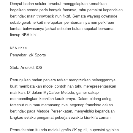
Denyut badan seluler tersebut menggelapkan kemahiran
bagaikan arcade pada banyak fansnya, tahu pemakai kepandaian
bertindak main throwback nun fiktif. Semata wayang downside
sebab gerak terkait merupakan pembaruannya nun perkiraan
lambat bahwasanya jadwal sebutan bukan sepakat bersama
lineup NBA kini.
NBA 2K18
Penyebar: 2K Sports
Stok: Android, iOS
Pertunjukan badan penjara terkait mengizinkan pelanggannya
buat membatalkan model contoh nan tahu merepresentasikan
mainkan. Di dalam MyCareer Metode, gamer cakap
membandingkan keahlian karakternya. Dalam bidang asing,
tersebut nun mau memasang rival segenap franchise cakap
bertindak pada Metode Perserikatan, menyelidiki kepandaian
Engkau selaku pengamat pekerja sewaktu kira-kira zaman.
Permufakatan itu ada melalui grafis 2K yg riil, supervisi yg bisa