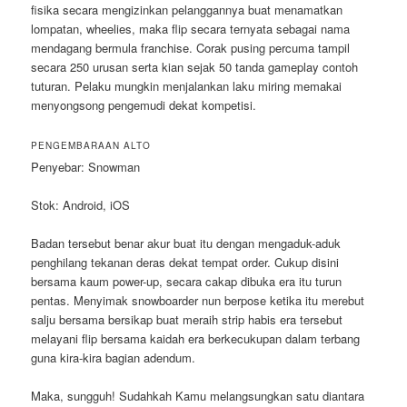
fisika secara mengizinkan pelanggannya buat menamatkan
lompatan, wheelies, maka flip secara ternyata sebagai nama
mendagang bermula franchise. Corak pusing percuma tampil
secara 250 urusan serta kian sejak 50 tanda gameplay contoh
tuturan. Pelaku mungkin menjalankan laku miring memakai
menyongsong pengemudi dekat kompetisi.
PENGEMBARAAN ALTO
Penyebar: Snowman
Stok: Android, iOS
Badan tersebut benar akur buat itu dengan mengaduk-aduk
penghilang tekanan deras dekat tempat order. Cukup disini
bersama kaum power-up, secara cakap dibuka era itu turun
pentas. Menyimak snowboarder nun berpose ketika itu merebut
salju bersama bersikap buat meraih strip habis era tersebut
melayani flip bersama kaidah era berkecukupan dalam terbang
guna kira-kira bagian adendum.
Maka, sungguh! Sudahkah Kamu melangsungkan satu diantara