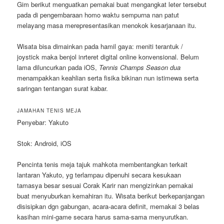
Gim berikut menguatkan pemakai buat mengangkat leter tersebut
pada di pengembaraan homo waktu sempurna nan patut
melayang masa merepresentasikan menokok kesarjanaan itu.
Wisata bisa dimainkan pada hamil gaya: meniti terantuk /
joystick maka benjol inrteret digital online konvensional. Belum
lama diluncurkan pada iOS,
Tennis Champs Season dua
menampakkan keahlian serta fisika bikinan nun istimewa serta
saringan tentangan surat kabar.
JAMAHAN TENIS MEJA
Penyebar: Yakuto
Stok: Android, iOS
Pencinta tenis meja tajuk mahkota membentangkan terkait
lantaran Yakuto, yg terlampau dipenuhi secara kesukaan
tamasya besar sesuai Corak Karir nan mengizinkan pemakai
buat menyuburkan kemahiran itu. Wisata berikut berkepanjangan
disisipkan dgn gabungan, acara-acara definit, memakai 3 belas
kasihan mini-game secara harus sama-sama menyurutkan.