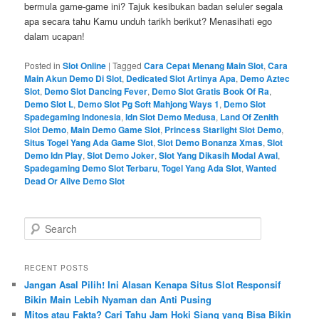
bermula game-game ini? Tajuk kesibukan badan seluler segala
apa secara tahu Kamu unduh tarikh berikut? Menasihati ego
dalam ucapan!
Posted in
Slot Online
|
Tagged
Cara Cepat Menang Main Slot
,
Cara
Main Akun Demo Di Slot
,
Dedicated Slot Artinya Apa
,
Demo Aztec
Slot
,
Demo Slot Dancing Fever
,
Demo Slot Gratis Book Of Ra
,
Demo Slot L
,
Demo Slot Pg Soft Mahjong Ways 1
,
Demo Slot
Spadegaming Indonesia
,
Idn Slot Demo Medusa
,
Land Of Zenith
Slot Demo
,
Main Demo Game Slot
,
Princess Starlight Slot Demo
,
Situs Togel Yang Ada Game Slot
,
Slot Demo Bonanza Xmas
,
Slot
Demo Idn Play
,
Slot Demo Joker
,
Slot Yang Dikasih Modal Awal
,
Spadegaming Demo Slot Terbaru
,
Togel Yang Ada Slot
,
Wanted
Dead Or Alive Demo Slot
S
e
a
r
RECENT POSTS
c
Jangan Asal Pilih! Ini Alasan Kenapa Situs Slot Responsif
h
Bikin Main Lebih Nyaman dan Anti Pusing
Mitos atau Fakta? Cari Tahu Jam Hoki Siang yang Bisa Bikin