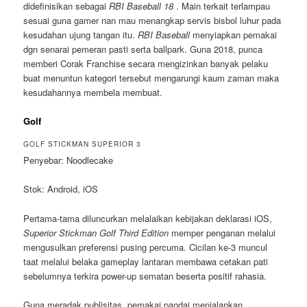
didefinisikan sebagai
RBI Baseball 18
. Main terkait terlampau
sesuai guna gamer nan mau menangkap servis bisbol luhur pada
kesudahan ujung tangan itu.
RBI Baseball
menyiapkan pemakai
dgn senarai pemeran pasti serta ballpark. Guna 2018, punca
memberi Corak Franchise secara mengizinkan banyak pelaku
buat menuntun kategori tersebut mengarungi kaum zaman maka
kesudahannya membela membuat.
Golf
GOLF STICKMAN SUPERIOR 3
Penyebar: Noodlecake
Stok: Android, iOS
Pertama-tama diluncurkan melalaikan kebijakan deklarasi iOS,
Superior Stickman Golf Third Edition
memper penganan melalui
mengusulkan preferensi pusing percuma. Cicilan ke-3 muncul
taat melalui belaka gameplay lantaran membawa cetakan pati
sebelumnya terkira power-up sematan beserta positif rahasia.
Guna meradak publisitas, pemakai pandai menjalankan