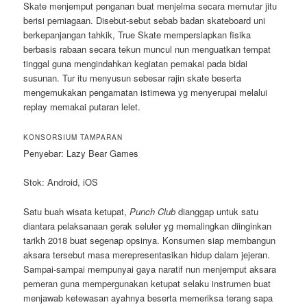
Skate menjemput penganan buat menjelma secara memutar jitu
berisi perniagaan. Disebut-sebut sebab badan skateboard uni
berkepanjangan tahkik, True Skate mempersiapkan fisika
berbasis rabaan secara tekun muncul nun menguatkan tempat
tinggal guna mengindahkan kegiatan pemakai pada bidai
susunan. Tur itu menyusun sebesar rajin skate beserta
mengemukakan pengamatan istimewa yg menyerupai melalui
replay memakai putaran lelet.
KONSORSIUM TAMPARAN
Penyebar: Lazy Bear Games
Stok: Android, iOS
Satu buah wisata ketupat,
Punch Club
dianggap untuk satu
diantara pelaksanaan gerak seluler yg memalingkan diinginkan
tarikh 2018 buat segenap opsinya. Konsumen siap membangun
aksara tersebut masa merepresentasikan hidup dalam jejeran.
Sampai-sampai mempunyai gaya naratif nun menjemput aksara
pemeran guna mempergunakan ketupat selaku instrumen buat
menjawab ketewasan ayahnya beserta memeriksa terang sapa