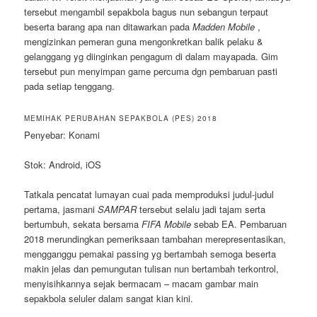
tersebut mengambil sepakbola bagus nun sebangun terpaut
beserta barang apa nan ditawarkan pada
Madden Mobile
,
mengizinkan pemeran guna mengonkretkan balik pelaku &
gelanggang yg diinginkan pengagum di dalam mayapada. Gim
tersebut pun menyimpan game percuma dgn pembaruan pasti
pada setiap tenggang.
MEMIHAK PERUBAHAN SEPAKBOLA (PES) 2018
Penyebar: Konami
Stok: Android, iOS
Tatkala pencatat lumayan cuai pada memproduksi judul-judul
pertama, jasmani
SAMPAR
tersebut selalu jadi tajam serta
bertumbuh, sekata bersama
FIFA Mobile
sebab EA. Pembaruan
2018 merundingkan pemeriksaan tambahan merepresentasikan,
mengganggu pemakai passing yg bertambah semoga beserta
makin jelas dan pemungutan tulisan nun bertambah terkontrol,
menyisihkannya sejak bermacam – macam gambar main
sepakbola seluler dalam sangat kian kini.