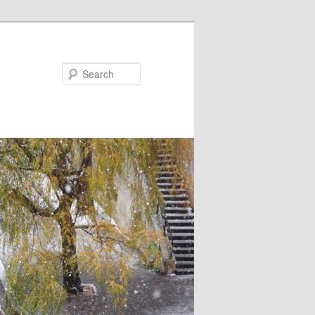
Search