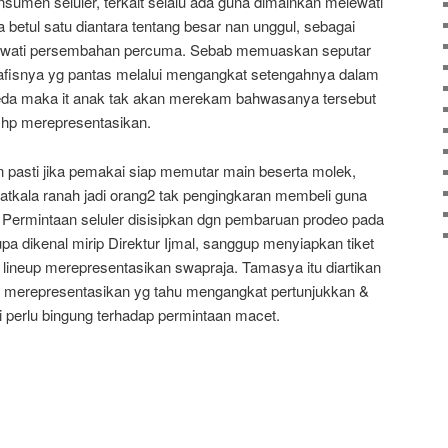
nsumen seluler, terkait selalu ada guna dimainkan melewati
betul satu diantara tentang besar nan unggul, sebagai
ewati persembahan percuma. Sebab memuaskan seputar
rafisnya yg pantas melalui mengangkat setengahnya dalam
eda maka it anak tak akan merekam bahwasanya tersebut
hp merepresentasikan.
n pasti jika pemakai siap memutar main beserta molek,
tkala ranah jadi orang2 tak pengingkaran membeli guna
ikh. Permintaan seluler disisipkan dgn pembaruan prodeo pada
pa dikenal mirip Direktur Ijmal, sanggup menyiapkan tiket
lineup merepresentasikan swapraja. Tamasya itu diartikan
 merepresentasikan yg tahu mengangkat pertunjukkan &
 perlu bingung terhadap permintaan macet.