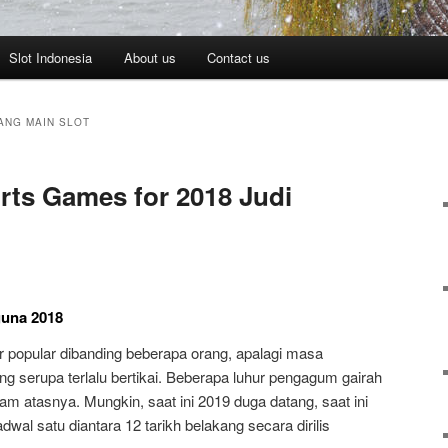
Slot Indonesia
About us
Contact us
ANG MAIN SLOT
rts Games for 2018 Judi
guna 2018
 popular dibanding beberapa orang, apalagi masa
g serupa terlalu bertikai. Beberapa luhur pengagum gairah
am atasnya. Mungkin, saat ini 2019 duga datang, saat ini
al satu diantara 12 tarikh belakang secara dirilis