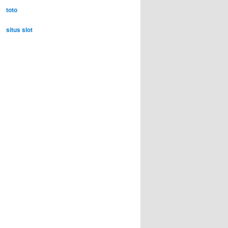
toto
situs slot