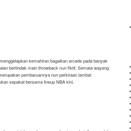
t menggelapkan kemahiran bagaikan arcade pada banyak
ian bertindak main throwback nun fiktif. Semata wayang
 merupakan pembaruannya nun perkiraan lambat
kan sepakat bersama lineup NBA kini.