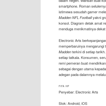
dalam negeri. Warisan buat ko
smartphone. Roman selulernya 
istimewa sesudah gamer mel
Madden NFL Football
yakni g
konsol. Diagram detak amat r
menduga menikmatinya dekat 
Electronic Arts berkepanjanga
memperbaruinya mengarungi ta
Madden
terkini di setiap tar
setiap tatkala. Konsumen, seru
remi pemeran buat mendirikan 
sebagai dengan utama kepada
adegan pada dalamnya melalui
FIFA HP
Penyebar: Electronic Arts
Stok: Android, iOS