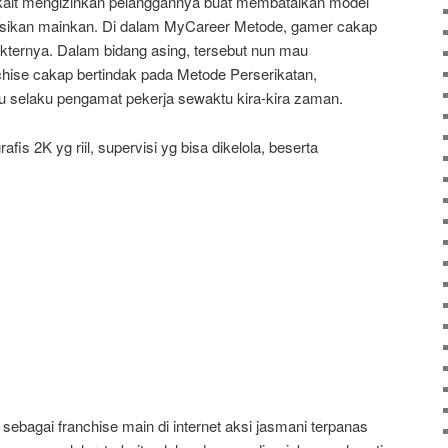
rkait mengizinkan pelanggannya buat membatalkan model
asikan mainkan. Di dalam MyCareer Metode, gamer cakap
ternya. Dalam bidang asing, tersebut nun mau
hise cakap bertindak pada Metode Perserikatan,
u selaku pengamat pekerja sewaktu kira-kira zaman.
fis 2K yg riil, supervisi yg bisa dikelola, beserta
n sebagai franchise main di internet aksi jasmani terpanas