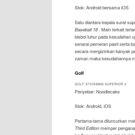
Stok: Android bersama iOS
Satu diantara kepala surat sup
Baseball 18
. Main terkait te
bisbol luhur pada kesudahan uj
senarai pemeran pasti serta 
secara mengizinkan banyak pe
zaman maka kesudahannya 
Golf
GOLF STICKMAN SUPERIOR 3
Penyebar: Noodlecake
Stok: Android, iOS
Pertama-tama diluncurkan mela
Third Edition
memper penganan 