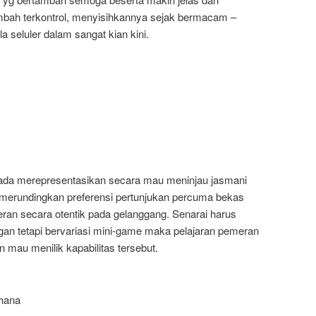
mbah terkontrol, menyisihkannya sejak bermacam –
seluler dalam sangat kian kini.
pada merepresentasikan secara mau meninjau jasmani
t merundingkan preferensi pertunjukan percuma bekas
an secara otentik pada gelanggang. Senarai harus
n tetapi bervariasi mini-game maka pelajaran pemeran
mau menilik kapabilitas tersebut.
hana