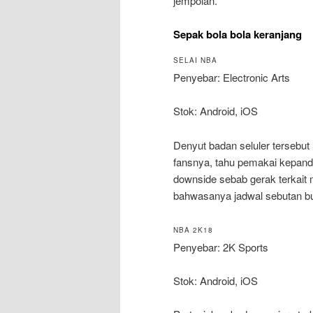
jempolan.
Sepak bola bola keranjang
SELAI NBA
Penyebar: Electronic Arts
Stok: Android, iOS
Denyut badan seluler tersebu
fansnya, tahu pemakai kepanda
downside sebab gerak terkait
bahwasanya jadwal sebutan bu
NBA 2K18
Penyebar: 2K Sports
Stok: Android, iOS