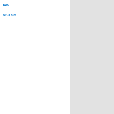
toto
situs slot