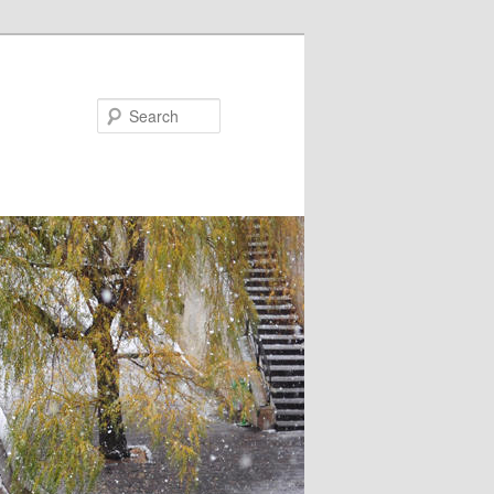
Search