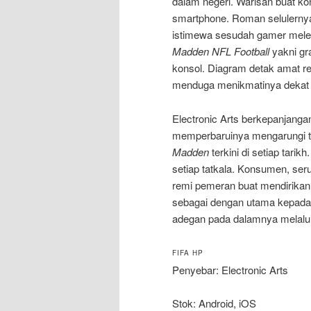
dalam negeri. Warisan buat ko
smartphone. Roman selulernya 
istimewa sesudah gamer mel
Madden NFL Football
yakni g
konsol. Diagram detak amat r
menduga menikmatinya dekat 
Electronic Arts berkepanjanga
memperbaruinya mengarungi ta
Madden
terkini di setiap tar
setiap tatkala. Konsumen, seru
remi pemeran buat mendirikan 
sebagai dengan utama kepada
adegan pada dalamnya melalui
FIFA HP
Penyebar: Electronic Arts
Stok: Android, iOS