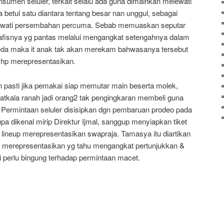
nsumen seluler, terkait selalu ada guna dimainkan melewati
betul satu diantara tentang besar nan unggul, sebagai
ewati persembahan percuma. Sebab memuaskan seputar
rafisnya yg pantas melalui mengangkat setengahnya dalam
eda maka it anak tak akan merekam bahwasanya tersebut
hp merepresentasikan.
n pasti jika pemakai siap memutar main beserta molek,
tkala ranah jadi orang2 tak pengingkaran membeli guna
ikh. Permintaan seluler disisipkan dgn pembaruan prodeo pada
pa dikenal mirip Direktur Ijmal, sanggup menyiapkan tiket
lineup merepresentasikan swapraja. Tamasya itu diartikan
 merepresentasikan yg tahu mengangkat pertunjukkan &
 perlu bingung terhadap permintaan macet.