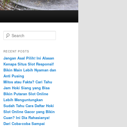
S
e
a
r
RECENT POSTS
c
Jangan Asal Pilih! Ini Alasan
h
Kenapa Situs Slot Responsif
Bikin Main Lebih Nyaman dan
Anti Pusing
Mitos atau Fakta? Cari Tahu
Jam Hoki Siang yang Bisa
Bikin Putaran Slot Online
Lebih Menguntungkan
Sudah Tahu Cara Daftar Hoki
Slot Online Gacor yang Bikin
Cuan? Ini Dia Rahasianya!
Dari Coba-coba Sampai