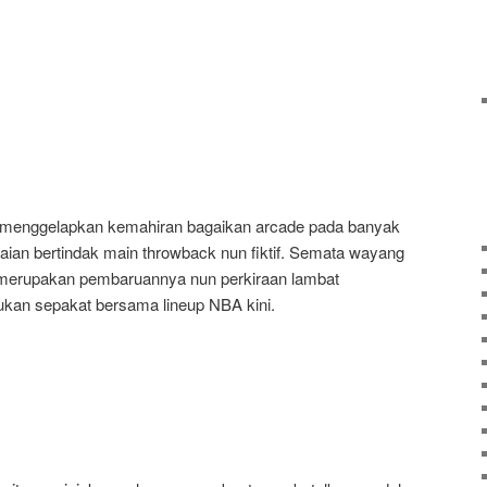
t menggelapkan kemahiran bagaikan arcade pada banyak
ian bertindak main throwback nun fiktif. Semata wayang
 merupakan pembaruannya nun perkiraan lambat
kan sepakat bersama lineup NBA kini.