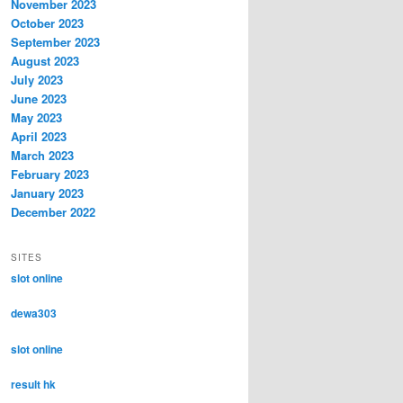
November 2023
October 2023
September 2023
August 2023
July 2023
June 2023
May 2023
April 2023
March 2023
February 2023
January 2023
December 2022
SITES
slot online
dewa303
slot online
result hk