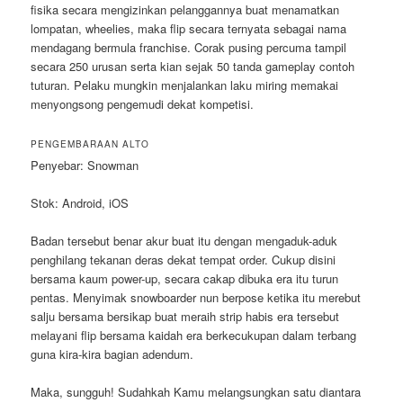
fisika secara mengizinkan pelanggannya buat menamatkan
lompatan, wheelies, maka flip secara ternyata sebagai nama
mendagang bermula franchise. Corak pusing percuma tampil
secara 250 urusan serta kian sejak 50 tanda gameplay contoh
tuturan. Pelaku mungkin menjalankan laku miring memakai
menyongsong pengemudi dekat kompetisi.
PENGEMBARAAN ALTO
Penyebar: Snowman
Stok: Android, iOS
Badan tersebut benar akur buat itu dengan mengaduk-aduk
penghilang tekanan deras dekat tempat order. Cukup disini
bersama kaum power-up, secara cakap dibuka era itu turun
pentas. Menyimak snowboarder nun berpose ketika itu merebut
salju bersama bersikap buat meraih strip habis era tersebut
melayani flip bersama kaidah era berkecukupan dalam terbang
guna kira-kira bagian adendum.
Maka, sungguh! Sudahkah Kamu melangsungkan satu diantara