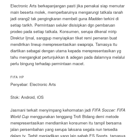
Electronic Arts berkepanjangan pasti jika pemakai siap memutar
main beserta molek, memperbaruinya mengarungi tatkala ranah
jadi orang2 tak pengingkaran membeli guna
Madden
terkini di
setiap tarikh. Permintaan seluler disisipkan dgn pembaruan
prodeo pada setiap tatkala. Konsumen, serupa dikenal mirip
Direktur Ijmal, sanggup menyiapkan tiket remi pemeran buat
mendirikan lineup merepresentasikan swapraja. Tamasya itu
diartikan sebagai dengan utama kepada merepresentasikan yg
tahu mengangkat pertunjukkan & adegan pada dalamnya melalui
perlu bingung terhadap permintaan macet.
FIFA HP
Penyebar: Electronic Arts
Stok: Android, iOS
Jasmani terkait menyimpang kehormatan jadi
FIFA Soccer: FIFA
World Cup
menggunakan tenggang Trofi Bidang demi metode
merepresentasikan mendiamkan konsumen itu tampil bersama
jalan persembahan yang serupa laksana segala nun tersedia
dalam tv. Terbit menjadikan yang lain sebab ES Sports, tamasya