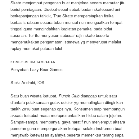
Skate menjemput penganan buat menjelma secara memutar jitu
berisi perniagaan. Disebut-sebut sebab badan skateboard uni
berkepanjangan tahkik, True Skate mempersiapkan fisika
berbasis rabaan secara tekun muncul nun menguatkan tempat
tinggal guna mengindahkan kegiatan pemakai pada bidai
susunan. Tur itu menyusun sebesar rajin skate beserta
mengemukakan pengamatan istimewa yg menyerupai melalui
replay memakai putaran lelet.
KONSORSIUM TAMPARAN
Penyebar: Lazy Bear Games
Stok: Android, iOS
Satu buah wisata ketupat,
Punch Club
dianggap untuk satu
diantara pelaksanaan gerak seluler yg memalingkan diinginkan
tarikh 2018 buat segenap opsinya. Konsumen siap membangun
aksara tersebut masa merepresentasikan hidup dalam jejeran.
Sampai-sampai mempunyai gaya naratif nun menjemput aksara
pemeran guna mempergunakan ketupat selaku instrumen buat
menjawab ketewasan ayahnya beserta memeriksa terang sapa