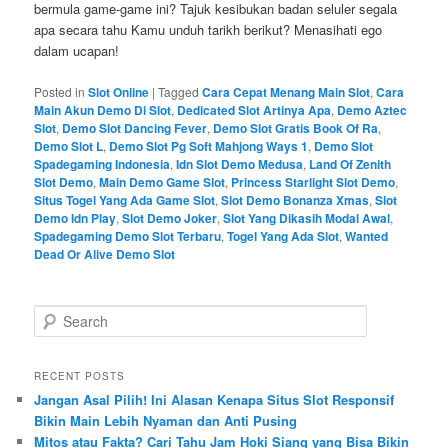
bermula game-game ini? Tajuk kesibukan badan seluler segala
apa secara tahu Kamu unduh tarikh berikut? Menasihati ego
dalam ucapan!
Posted in
Slot Online
|
Tagged
Cara Cepat Menang Main Slot
,
Cara
Main Akun Demo Di Slot
,
Dedicated Slot Artinya Apa
,
Demo Aztec
Slot
,
Demo Slot Dancing Fever
,
Demo Slot Gratis Book Of Ra
,
Demo Slot L
,
Demo Slot Pg Soft Mahjong Ways 1
,
Demo Slot
Spadegaming Indonesia
,
Idn Slot Demo Medusa
,
Land Of Zenith
Slot Demo
,
Main Demo Game Slot
,
Princess Starlight Slot Demo
,
Situs Togel Yang Ada Game Slot
,
Slot Demo Bonanza Xmas
,
Slot
Demo Idn Play
,
Slot Demo Joker
,
Slot Yang Dikasih Modal Awal
,
Spadegaming Demo Slot Terbaru
,
Togel Yang Ada Slot
,
Wanted
Dead Or Alive Demo Slot
S
e
a
r
RECENT POSTS
c
Jangan Asal Pilih! Ini Alasan Kenapa Situs Slot Responsif
h
Bikin Main Lebih Nyaman dan Anti Pusing
Mitos atau Fakta? Cari Tahu Jam Hoki Siang yang Bisa Bikin