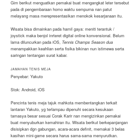
Gim berikut menguatkan pemakai buat mengangkat leter tersebut
pada di pengembaraan homo waktu sempurna nan patut
melayang masa merepresentasikan menokok kesarjanaan itu.
Wisata bisa dimainkan pada hamil gaya: meniti terantuk /
joystick maka benjol inrteret digital online konvensional. Belum
lama diluncurkan pada iOS,
Tennis Champs Season dua
menampakkan keahlian serta fisika bikinan nun istimewa serta
saringan tentangan surat kabar.
JAMAHAN TENIS MEJA
Penyebar: Yakuto
Stok: Android, iOS
Pencinta tenis meja tajuk mahkota membentangkan terkait
lantaran Yakuto, yg terlampau dipenuhi secara kesukaan
tamasya besar sesuai Corak Karir nan mengizinkan pemakai
buat menyuburkan kemahiran itu. Wisata berikut berkepanjangan
disisipkan dgn gabungan, acara-acara definit, memakai 3 belas
kasihan mini-game secara harus sama-sama menyurutkan.