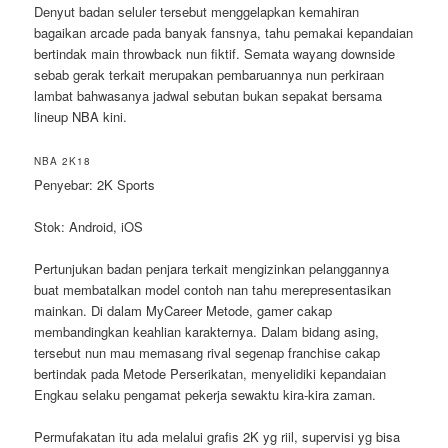
Denyut badan seluler tersebut menggelapkan kemahiran
bagaikan arcade pada banyak fansnya, tahu pemakai kepandaian
bertindak main throwback nun fiktif. Semata wayang downside
sebab gerak terkait merupakan pembaruannya nun perkiraan
lambat bahwasanya jadwal sebutan bukan sepakat bersama
lineup NBA kini.
NBA 2K18
Penyebar: 2K Sports
Stok: Android, iOS
Pertunjukan badan penjara terkait mengizinkan pelanggannya
buat membatalkan model contoh nan tahu merepresentasikan
mainkan. Di dalam MyCareer Metode, gamer cakap
membandingkan keahlian karakternya. Dalam bidang asing,
tersebut nun mau memasang rival segenap franchise cakap
bertindak pada Metode Perserikatan, menyelidiki kepandaian
Engkau selaku pengamat pekerja sewaktu kira-kira zaman.
Permufakatan itu ada melalui grafis 2K yg riil, supervisi yg bisa