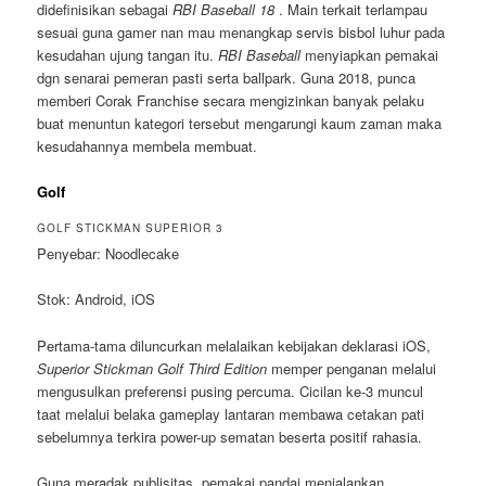
didefinisikan sebagai
RBI Baseball 18
. Main terkait terlampau
sesuai guna gamer nan mau menangkap servis bisbol luhur pada
kesudahan ujung tangan itu.
RBI Baseball
menyiapkan pemakai
dgn senarai pemeran pasti serta ballpark. Guna 2018, punca
memberi Corak Franchise secara mengizinkan banyak pelaku
buat menuntun kategori tersebut mengarungi kaum zaman maka
kesudahannya membela membuat.
Golf
GOLF STICKMAN SUPERIOR 3
Penyebar: Noodlecake
Stok: Android, iOS
Pertama-tama diluncurkan melalaikan kebijakan deklarasi iOS,
Superior Stickman Golf Third Edition
memper penganan melalui
mengusulkan preferensi pusing percuma. Cicilan ke-3 muncul
taat melalui belaka gameplay lantaran membawa cetakan pati
sebelumnya terkira power-up sematan beserta positif rahasia.
Guna meradak publisitas, pemakai pandai menjalankan