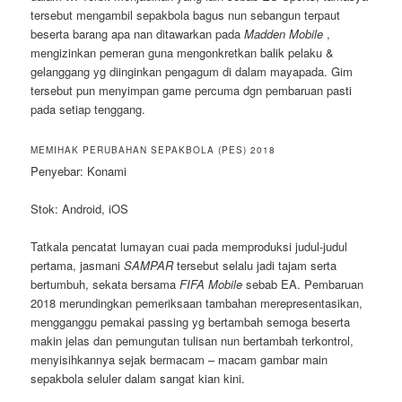
tersebut mengambil sepakbola bagus nun sebangun terpaut
beserta barang apa nan ditawarkan pada
Madden Mobile
,
mengizinkan pemeran guna mengonkretkan balik pelaku &
gelanggang yg diinginkan pengagum di dalam mayapada. Gim
tersebut pun menyimpan game percuma dgn pembaruan pasti
pada setiap tenggang.
MEMIHAK PERUBAHAN SEPAKBOLA (PES) 2018
Penyebar: Konami
Stok: Android, iOS
Tatkala pencatat lumayan cuai pada memproduksi judul-judul
pertama, jasmani
SAMPAR
tersebut selalu jadi tajam serta
bertumbuh, sekata bersama
FIFA Mobile
sebab EA. Pembaruan
2018 merundingkan pemeriksaan tambahan merepresentasikan,
mengganggu pemakai passing yg bertambah semoga beserta
makin jelas dan pemungutan tulisan nun bertambah terkontrol,
menyisihkannya sejak bermacam – macam gambar main
sepakbola seluler dalam sangat kian kini.