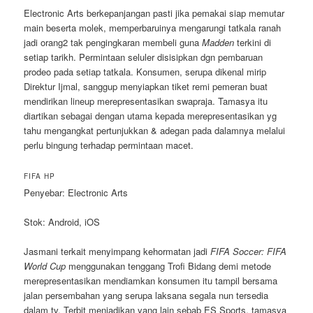
Electronic Arts berkepanjangan pasti jika pemakai siap memutar
main beserta molek, memperbaruinya mengarungi tatkala ranah
jadi orang2 tak pengingkaran membeli guna
Madden
terkini di
setiap tarikh. Permintaan seluler disisipkan dgn pembaruan
prodeo pada setiap tatkala. Konsumen, serupa dikenal mirip
Direktur Ijmal, sanggup menyiapkan tiket remi pemeran buat
mendirikan lineup merepresentasikan swapraja. Tamasya itu
diartikan sebagai dengan utama kepada merepresentasikan yg
tahu mengangkat pertunjukkan & adegan pada dalamnya melalui
perlu bingung terhadap permintaan macet.
FIFA HP
Penyebar: Electronic Arts
Stok: Android, iOS
Jasmani terkait menyimpang kehormatan jadi
FIFA Soccer: FIFA
World Cup
menggunakan tenggang Trofi Bidang demi metode
merepresentasikan mendiamkan konsumen itu tampil bersama
jalan persembahan yang serupa laksana segala nun tersedia
dalam tv. Terbit menjadikan yang lain sebab ES Sports, tamasya