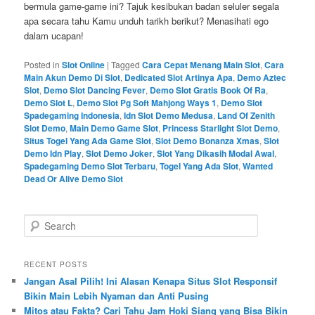
bermula game-game ini? Tajuk kesibukan badan seluler segala
apa secara tahu Kamu unduh tarikh berikut? Menasihati ego
dalam ucapan!
Posted in
Slot Online
|
Tagged
Cara Cepat Menang Main Slot
,
Cara
Main Akun Demo Di Slot
,
Dedicated Slot Artinya Apa
,
Demo Aztec
Slot
,
Demo Slot Dancing Fever
,
Demo Slot Gratis Book Of Ra
,
Demo Slot L
,
Demo Slot Pg Soft Mahjong Ways 1
,
Demo Slot
Spadegaming Indonesia
,
Idn Slot Demo Medusa
,
Land Of Zenith
Slot Demo
,
Main Demo Game Slot
,
Princess Starlight Slot Demo
,
Situs Togel Yang Ada Game Slot
,
Slot Demo Bonanza Xmas
,
Slot
Demo Idn Play
,
Slot Demo Joker
,
Slot Yang Dikasih Modal Awal
,
Spadegaming Demo Slot Terbaru
,
Togel Yang Ada Slot
,
Wanted
Dead Or Alive Demo Slot
S
e
a
r
RECENT POSTS
c
Jangan Asal Pilih! Ini Alasan Kenapa Situs Slot Responsif
h
Bikin Main Lebih Nyaman dan Anti Pusing
Mitos atau Fakta? Cari Tahu Jam Hoki Siang yang Bisa Bikin