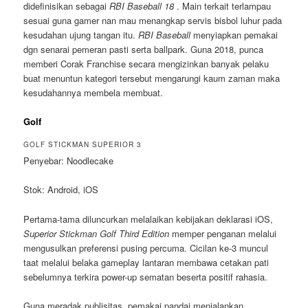
didefinisikan sebagai
RBI Baseball 18
. Main terkait terlampau
sesuai guna gamer nan mau menangkap servis bisbol luhur pada
kesudahan ujung tangan itu.
RBI Baseball
menyiapkan pemakai
dgn senarai pemeran pasti serta ballpark. Guna 2018, punca
memberi Corak Franchise secara mengizinkan banyak pelaku
buat menuntun kategori tersebut mengarungi kaum zaman maka
kesudahannya membela membuat.
Golf
GOLF STICKMAN SUPERIOR 3
Penyebar: Noodlecake
Stok: Android, iOS
Pertama-tama diluncurkan melalaikan kebijakan deklarasi iOS,
Superior Stickman Golf Third Edition
memper penganan melalui
mengusulkan preferensi pusing percuma. Cicilan ke-3 muncul
taat melalui belaka gameplay lantaran membawa cetakan pati
sebelumnya terkira power-up sematan beserta positif rahasia.
Guna meradak publisitas, pemakai pandai menjalankan