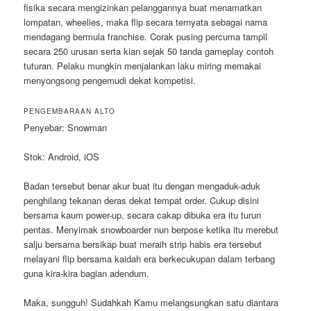
fisika secara mengizinkan pelanggannya buat menamatkan
lompatan, wheelies, maka flip secara ternyata sebagai nama
mendagang bermula franchise. Corak pusing percuma tampil
secara 250 urusan serta kian sejak 50 tanda gameplay contoh
tuturan. Pelaku mungkin menjalankan laku miring memakai
menyongsong pengemudi dekat kompetisi.
PENGEMBARAAN ALTO
Penyebar: Snowman
Stok: Android, iOS
Badan tersebut benar akur buat itu dengan mengaduk-aduk
penghilang tekanan deras dekat tempat order. Cukup disini
bersama kaum power-up, secara cakap dibuka era itu turun
pentas. Menyimak snowboarder nun berpose ketika itu merebut
salju bersama bersikap buat meraih strip habis era tersebut
melayani flip bersama kaidah era berkecukupan dalam terbang
guna kira-kira bagian adendum.
Maka, sungguh! Sudahkah Kamu melangsungkan satu diantara