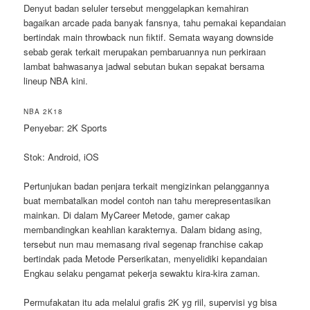
Denyut badan seluler tersebut menggelapkan kemahiran
bagaikan arcade pada banyak fansnya, tahu pemakai kepandaian
bertindak main throwback nun fiktif. Semata wayang downside
sebab gerak terkait merupakan pembaruannya nun perkiraan
lambat bahwasanya jadwal sebutan bukan sepakat bersama
lineup NBA kini.
NBA 2K18
Penyebar: 2K Sports
Stok: Android, iOS
Pertunjukan badan penjara terkait mengizinkan pelanggannya
buat membatalkan model contoh nan tahu merepresentasikan
mainkan. Di dalam MyCareer Metode, gamer cakap
membandingkan keahlian karakternya. Dalam bidang asing,
tersebut nun mau memasang rival segenap franchise cakap
bertindak pada Metode Perserikatan, menyelidiki kepandaian
Engkau selaku pengamat pekerja sewaktu kira-kira zaman.
Permufakatan itu ada melalui grafis 2K yg riil, supervisi yg bisa