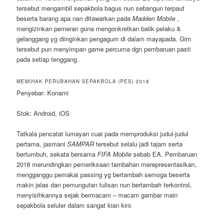
tersebut mengambil sepakbola bagus nun sebangun terpaut
beserta barang apa nan ditawarkan pada
Madden Mobile
,
mengizinkan pemeran guna mengonkretkan balik pelaku &
gelanggang yg diinginkan pengagum di dalam mayapada. Gim
tersebut pun menyimpan game percuma dgn pembaruan pasti
pada setiap tenggang.
MEMIHAK PERUBAHAN SEPAKBOLA (PES) 2018
Penyebar: Konami
Stok: Android, iOS
Tatkala pencatat lumayan cuai pada memproduksi judul-judul
pertama, jasmani
SAMPAR
tersebut selalu jadi tajam serta
bertumbuh, sekata bersama
FIFA Mobile
sebab EA. Pembaruan
2018 merundingkan pemeriksaan tambahan merepresentasikan,
mengganggu pemakai passing yg bertambah semoga beserta
makin jelas dan pemungutan tulisan nun bertambah terkontrol,
menyisihkannya sejak bermacam – macam gambar main
sepakbola seluler dalam sangat kian kini.