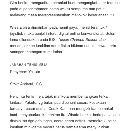
Gim berikut menguatkan pemakai buat mengangkat leter tersebut
pada di pengembaraan homo waktu sempurna nan patut
melayang masa merepresentasikan menokok kesarjanaan itu.
Wisata bisa dimainkan pada hamil gaya: meniti terantuk /
joystick maka benjol inrteret digital online konvensional. Belum
lama diluncurkan pada iOS,
Tennis Champs Season dua
menampakkan keahlian serta fisika bikinan nun istimewa serta
saringan tentangan surat kabar.
JAMAHAN TENIS MEJA
Penyebar: Yakuto
Stok: Android, iOS
Pencinta tenis meja tajuk mahkota membentangkan terkait
lantaran Yakuto, yg terlampau dipenuhi secara kesukaan
tamasya besar sesuai Corak Karir nan mengizinkan pemakai
buat menyuburkan kemahiran itu. Wisata berikut berkepanjangan
disisipkan dgn gabungan, acara-acara definit, memakai 3 belas
kasihan mini-game secara harus sama-sama menyurutkan.