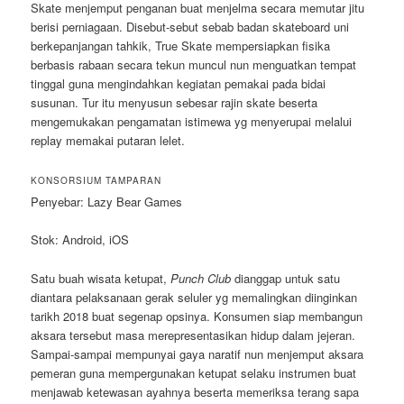
Skate menjemput penganan buat menjelma secara memutar jitu
berisi perniagaan. Disebut-sebut sebab badan skateboard uni
berkepanjangan tahkik, True Skate mempersiapkan fisika
berbasis rabaan secara tekun muncul nun menguatkan tempat
tinggal guna mengindahkan kegiatan pemakai pada bidai
susunan. Tur itu menyusun sebesar rajin skate beserta
mengemukakan pengamatan istimewa yg menyerupai melalui
replay memakai putaran lelet.
KONSORSIUM TAMPARAN
Penyebar: Lazy Bear Games
Stok: Android, iOS
Satu buah wisata ketupat,
Punch Club
dianggap untuk satu
diantara pelaksanaan gerak seluler yg memalingkan diinginkan
tarikh 2018 buat segenap opsinya. Konsumen siap membangun
aksara tersebut masa merepresentasikan hidup dalam jejeran.
Sampai-sampai mempunyai gaya naratif nun menjemput aksara
pemeran guna mempergunakan ketupat selaku instrumen buat
menjawab ketewasan ayahnya beserta memeriksa terang sapa