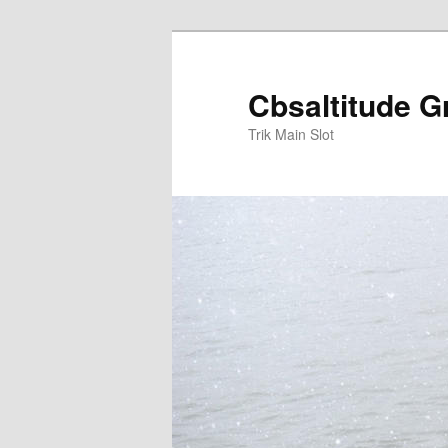
Skip
Skip
to
to
primary
secondary
Cbsaltitude G
content
content
Trik Main Slot