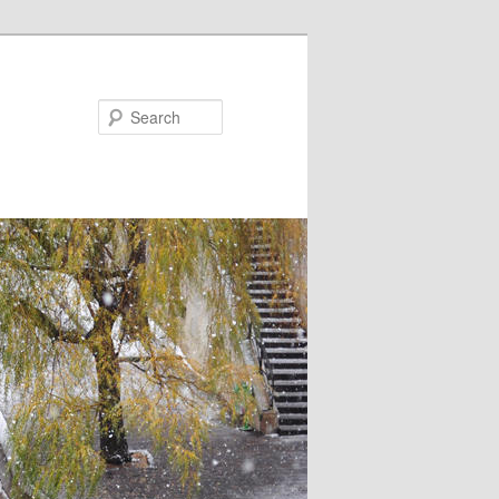
Search