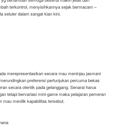
mbah terkontrol, menyisihkannya sejak bermacam –
seluler dalam sangat kian kini.
pada merepresentasikan secara mau meninjau jasmani
t merundingkan preferensi pertunjukan percuma bekas
an secara otentik pada gelanggang. Senarai harus
n tetapi bervariasi mini-game maka pelajaran pemeran
mau menilik kapabilitas tersebut.
hana