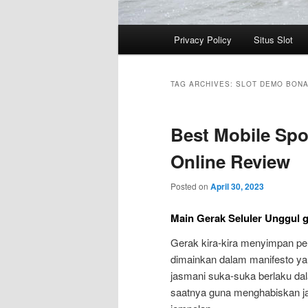
Main
Privacy Policy
Situs Slot
menu
TAG ARCHIVES:
SLOT DEMO BON
Best Mobile Spo
Online Review
Posted on
April 30, 2023
Main Gerak Seluler Unggul 
Gerak kira-kira menyimpan per
dimainkan dalam manifesto yan
jasmani suka-suka berlaku dal
saatnya guna menghabiskan jadw