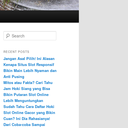
S
e
a
r
RECENT POSTS
c
Jangan Asal Pilih! Ini Alasan
h
Kenapa Situs Slot Responsif
Bikin Main Lebih Nyaman dan
Anti Pusing
Mitos atau Fakta? Cari Tahu
Jam Hoki Siang yang Bisa
Bikin Putaran Slot Online
Lebih Menguntungkan
Sudah Tahu Cara Daftar Hoki
Slot Online Gacor yang Bikin
Cuan? Ini Dia Rahasianya!
Dari Coba-coba Sampai