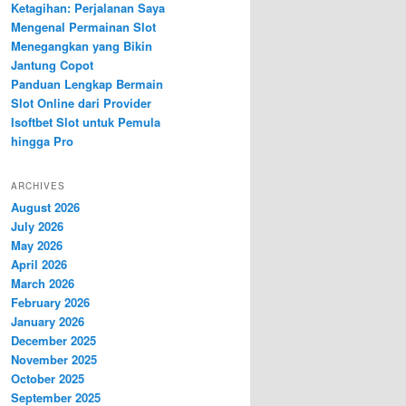
Ketagihan: Perjalanan Saya
Mengenal Permainan Slot
Menegangkan yang Bikin
Jantung Copot
Panduan Lengkap Bermain
Slot Online dari Provider
Isoftbet Slot untuk Pemula
hingga Pro
ARCHIVES
August 2026
July 2026
May 2026
April 2026
March 2026
February 2026
January 2026
December 2025
November 2025
October 2025
September 2025