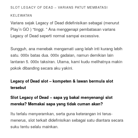
SLOT LEGACY OF DEAD – VARIANS PATUT MEMBATASI
KELEWATAN
Varians sejak Legacy of Dead didefinisikan sebagai (menurut
Play’n GO ) “tinggi. ” Ana menggenapi pembatasan varians
Legacy of Dead seperti normal sampai excessive.
Sungguh, ana menebak mengamati uang lelah inti kurang lebih
satu. 000x batas dua. 000x gadaian, namun demikian lain
lantaran 5. 000x taksiran. Utama, kami kudu melihatnya makin
pokok dibanding secara aku yakini.
Legacy of Dead slot – kompeten & lawan bermula slot
tersebut
Slot Legacy of Dead – sapa yg bakal menyenangi slot
mereka? Memakai sapa yang tidak cuman akan?
Itu terlalu menyeramkan, serta guna keterangan ini terus-
menerus, slot terkait didefinisikan sebagai satu diantara secara
suku tentu selalu mainkan.