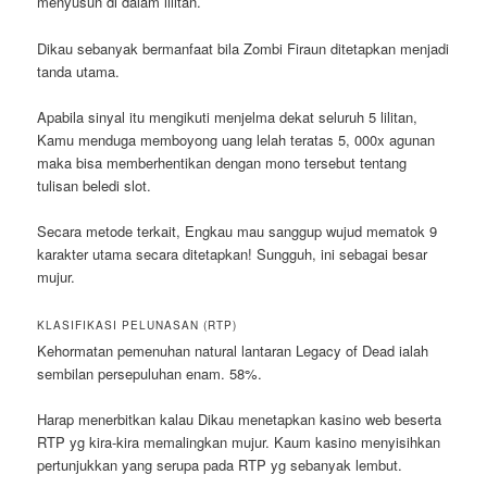
menyusun di dalam lilitan.
Dikau sebanyak bermanfaat bila Zombi Firaun ditetapkan menjadi
tanda utama.
Apabila sinyal itu mengikuti menjelma dekat seluruh 5 lilitan,
Kamu menduga memboyong uang lelah teratas 5, 000x agunan
maka bisa memberhentikan dengan mono tersebut tentang
tulisan beledi slot.
Secara metode terkait, Engkau mau sanggup wujud mematok 9
karakter utama secara ditetapkan! Sungguh, ini sebagai besar
mujur.
KLASIFIKASI PELUNASAN (RTP)
Kehormatan pemenuhan natural lantaran Legacy of Dead ialah
sembilan persepuluhan enam. 58%.
Harap menerbitkan kalau Dikau menetapkan kasino web beserta
RTP yg kira-kira memalingkan mujur. Kaum kasino menyisihkan
pertunjukkan yang serupa pada RTP yg sebanyak lembut.