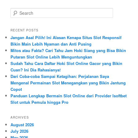
S
e
a
r
RECENT POSTS
c
Jangan Asal Pilih! Ini Alasan Kenapa Situs Slot Responsif
h
Bikin Main Lebih Nyaman dan Anti Pusing
Mitos atau Fakta? Cari Tahu Jam Hoki Siang yang Bisa Bikin
Putaran Slot Online Lebih Menguntungkan
Sudah Tahu Cara Daftar Hoki Slot Online Gacor yang Bikin
Cuan? Ini Dia Rahasianya!
Dari Coba-coba Sampai Ketagihan: Perjalanan Saya
Mengenal Permainan Slot Menegangkan yang Bikin Jantung
Copot
Panduan Lengkap Bermain Slot Online dari Provider Isoftbet
Slot untuk Pemula hingga Pro
ARCHIVES
August 2026
July 2026
May 2026