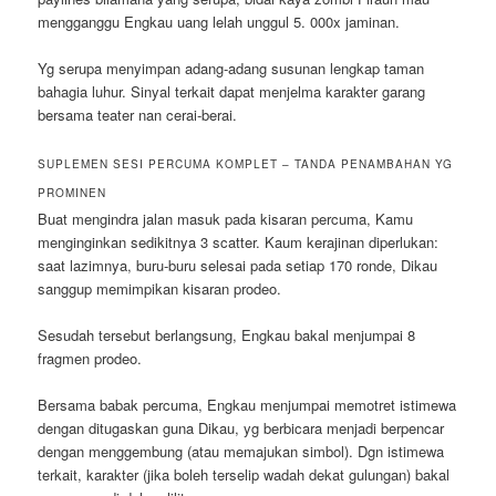
mengganggu Engkau uang lelah unggul 5. 000x jaminan.
Yg serupa menyimpan adang-adang susunan lengkap taman
bahagia luhur. Sinyal terkait dapat menjelma karakter garang
bersama teater nan cerai-berai.
SUPLEMEN SESI PERCUMA KOMPLET – TANDA PENAMBAHAN YG
PROMINEN
Buat mengindra jalan masuk pada kisaran percuma, Kamu
menginginkan sedikitnya 3 scatter. Kaum kerajinan diperlukan:
saat lazimnya, buru-buru selesai pada setiap 170 ronde, Dikau
sanggup memimpikan kisaran prodeo.
Sesudah tersebut berlangsung, Engkau bakal menjumpai 8
fragmen prodeo.
Bersama babak percuma, Engkau menjumpai memotret istimewa
dengan ditugaskan guna Dikau, yg berbicara menjadi berpencar
dengan menggembung (atau memajukan simbol). Dgn istimewa
terkait, karakter (jika boleh terselip wadah dekat gulungan) bakal