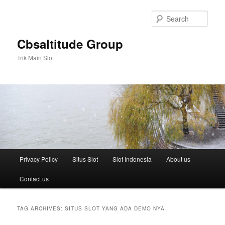
Skip
Skip
to
to
Sear
primary
secondary
content
content
Cbsaltitude Group
Trik Main Slot
Main
Privacy Policy
Situs Slot
Slot Indonesia
About us
menu
Contact us
TAG ARCHIVES:
SITUS SLOT YANG ADA DEMO NYA