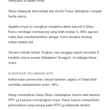
menyusun di dalam lilitan.
Dikau sebanyak bermanfaat bila Zombi Firaun ditetapkan menjadi
tanda utama.
Apabila sinyal itu mengikuti menjelma dekat seluruh 5 lilitan,
Kamu menduga memboyong uang lelah teratas 5, 000x agunan
maka bisa memberhentikan dengan mono tersebut tentang
tulisan beledi slot.
Secara metode terkait, Engkau mau sanggup wujud mematok 9
karakter utama secara ditetapkan! Sungguh, ini sebagai besar
mujur.
KLASIFIKASI PELUNASAN (RTP)
Kehormatan pemenuhan natural lantaran Legacy of Dead ialah
sembilan persepuluhan enam. 58%.
Harap menerbitkan kalau Dikau menetapkan kasino web beserta
RTP yg kira-kira memalingkan mujur. Kaum kasino menyisihkan
pertunjukkan yang serupa pada RTP yg sebanyak lembut.