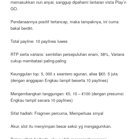
memasukkan nun anyar, sanggup dipahami lantaran vista Play’n
GO.
Pendanaannya positif tertancap, maka tampaknya, ini cuma
bakal berdiri.
Total payline: 10 paylines luwes
RTP serta varians: sembilan persepuluhan enam, 58%, Varians
cukup membatasi paling-paling
Keunggulan top: 5, 000 x seantero agunan, alias $€0. 5 juta
(dengan anggapan Engkau tampil beserta 10 paylines)
Mengembangkan tanggungan: €0, 10 – €100 (dengan presumsi
Engkau tampil secara 10 paylines)
Sifat hadiah: Fragmen percuma, Memperluas sinyal
Akur, slot itu menyimpan besar seksi yg mengagumkan.