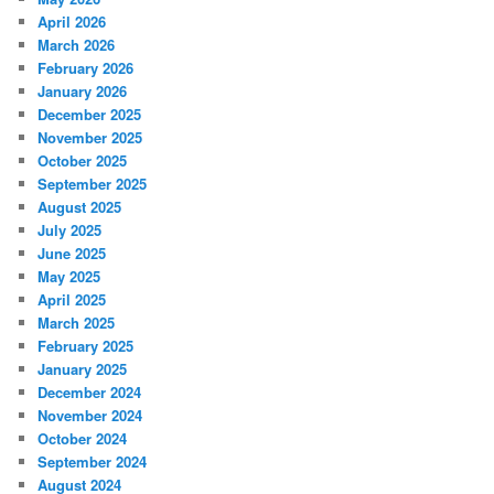
April 2026
March 2026
February 2026
January 2026
December 2025
November 2025
October 2025
September 2025
August 2025
July 2025
June 2025
May 2025
April 2025
March 2025
February 2025
January 2025
December 2024
November 2024
October 2024
September 2024
August 2024