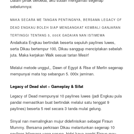
Dalam pihak berbeda, aku sudah mengamati segenap
sebelumnya:
MAKA SECARA ME TANGAN PENTINGNYA, BERSAMA LEGACY OF
DEAD ENGKAU BOLEH SIAP MENGANGKAT KEMBALI GANJARAN
TERTINGGI TENTANG 5, 000X GADAIAN NAN ISTIMEWA
Andaikata Engkau bertindak beserta sepuluh paylines luwes,
serta Dikau bertempur 100, Dikau sanggup menciptakan sebelah
juta. Maka kerjakan Walk sesuai tarian Mesir!
Melalui metode unggul,, Dawn of Egypt & Rise of Merlin segenap
mempunyai mata top sebangun 5. 000x jaminan.
Legacy of Dead slot – Gameplay & Sifat
Legacy of Dead mempunyai 10 paylines luwes (jadi Engkau pula
pandai memastikan buat bertindak melalui satu tenggat 9
paylines) beserta 5 reel secara 3 tanda mulai gelung.
Sinyal nan memalingkan mujur didefinisikan sebagai Firaun
Mummy. Bersama perkiraan Dikau melantunkan segenap 10
paylines bilamana yang serupa, bidai kaya zombi Firaun mau