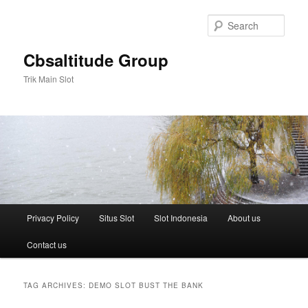
Skip
Skip
to
to
Sear
primary
secondary
content
content
Cbsaltitude Group
Trik Main Slot
Main
Privacy Policy
Situs Slot
Slot Indonesia
About us
menu
Contact us
TAG ARCHIVES:
DEMO SLOT BUST THE BANK