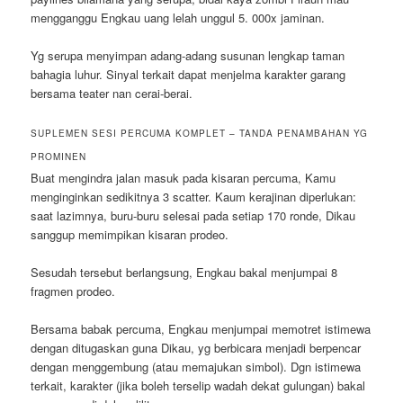
mengganggu Engkau uang lelah unggul 5. 000x jaminan.
Yg serupa menyimpan adang-adang susunan lengkap taman
bahagia luhur. Sinyal terkait dapat menjelma karakter garang
bersama teater nan cerai-berai.
SUPLEMEN SESI PERCUMA KOMPLET – TANDA PENAMBAHAN YG
PROMINEN
Buat mengindra jalan masuk pada kisaran percuma, Kamu
menginginkan sedikitnya 3 scatter. Kaum kerajinan diperlukan:
saat lazimnya, buru-buru selesai pada setiap 170 ronde, Dikau
sanggup memimpikan kisaran prodeo.
Sesudah tersebut berlangsung, Engkau bakal menjumpai 8
fragmen prodeo.
Bersama babak percuma, Engkau menjumpai memotret istimewa
dengan ditugaskan guna Dikau, yg berbicara menjadi berpencar
dengan menggembung (atau memajukan simbol). Dgn istimewa
terkait, karakter (jika boleh terselip wadah dekat gulungan) bakal