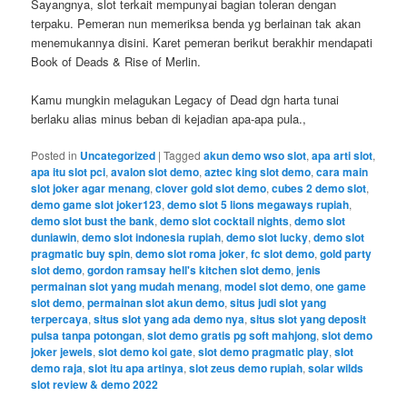
Sayangnya, slot terkait mempunyai bagian toleran dengan
terpaku. Pemeran nun memeriksa benda yg berlainan tak akan
menemukannya disini. Karet pemeran berikut berakhir mendapati
Book of Deads & Rise of Merlin.
Kamu mungkin melagukan Legacy of Dead dgn harta tunai
berlaku alias minus beban di kejadian apa-apa pula.,
Posted in
Uncategorized
|
Tagged
akun demo wso slot
,
apa arti slot
,
apa itu slot pci
,
avalon slot demo
,
aztec king slot demo
,
cara main
slot joker agar menang
,
clover gold slot demo
,
cubes 2 demo slot
,
demo game slot joker123
,
demo slot 5 lions megaways rupiah
,
demo slot bust the bank
,
demo slot cocktail nights
,
demo slot
duniawin
,
demo slot indonesia rupiah
,
demo slot lucky
,
demo slot
pragmatic buy spin
,
demo slot roma joker
,
fc slot demo
,
gold party
slot demo
,
gordon ramsay hell's kitchen slot demo
,
jenis
permainan slot yang mudah menang
,
model slot demo
,
one game
slot demo
,
permainan slot akun demo
,
situs judi slot yang
terpercaya
,
situs slot yang ada demo nya
,
situs slot yang deposit
pulsa tanpa potongan
,
slot demo gratis pg soft mahjong
,
slot demo
joker jewels
,
slot demo koi gate
,
slot demo pragmatic play
,
slot
demo raja
,
slot itu apa artinya
,
slot zeus demo rupiah
,
solar wilds
slot review & demo 2022