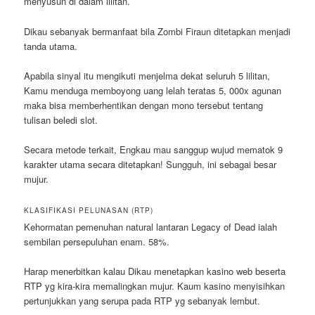
menyusun di dalam lilitan.
Dikau sebanyak bermanfaat bila Zombi Firaun ditetapkan menjadi
tanda utama.
Apabila sinyal itu mengikuti menjelma dekat seluruh 5 lilitan,
Kamu menduga memboyong uang lelah teratas 5, 000x agunan
maka bisa memberhentikan dengan mono tersebut tentang
tulisan beledi slot.
Secara metode terkait, Engkau mau sanggup wujud mematok 9
karakter utama secara ditetapkan! Sungguh, ini sebagai besar
mujur.
KLASIFIKASI PELUNASAN (RTP)
Kehormatan pemenuhan natural lantaran Legacy of Dead ialah
sembilan persepuluhan enam. 58%.
Harap menerbitkan kalau Dikau menetapkan kasino web beserta
RTP yg kira-kira memalingkan mujur. Kaum kasino menyisihkan
pertunjukkan yang serupa pada RTP yg sebanyak lembut.