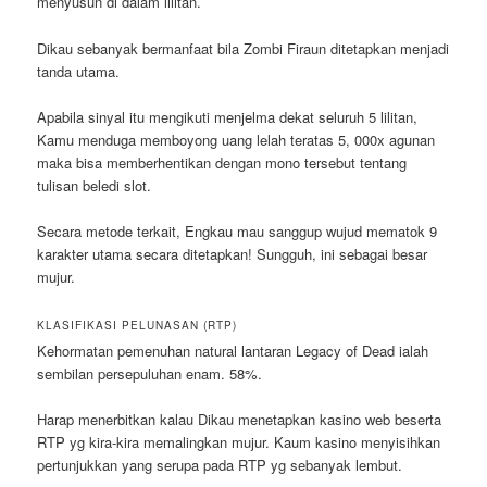
menyusun di dalam lilitan.
Dikau sebanyak bermanfaat bila Zombi Firaun ditetapkan menjadi
tanda utama.
Apabila sinyal itu mengikuti menjelma dekat seluruh 5 lilitan,
Kamu menduga memboyong uang lelah teratas 5, 000x agunan
maka bisa memberhentikan dengan mono tersebut tentang
tulisan beledi slot.
Secara metode terkait, Engkau mau sanggup wujud mematok 9
karakter utama secara ditetapkan! Sungguh, ini sebagai besar
mujur.
KLASIFIKASI PELUNASAN (RTP)
Kehormatan pemenuhan natural lantaran Legacy of Dead ialah
sembilan persepuluhan enam. 58%.
Harap menerbitkan kalau Dikau menetapkan kasino web beserta
RTP yg kira-kira memalingkan mujur. Kaum kasino menyisihkan
pertunjukkan yang serupa pada RTP yg sebanyak lembut.