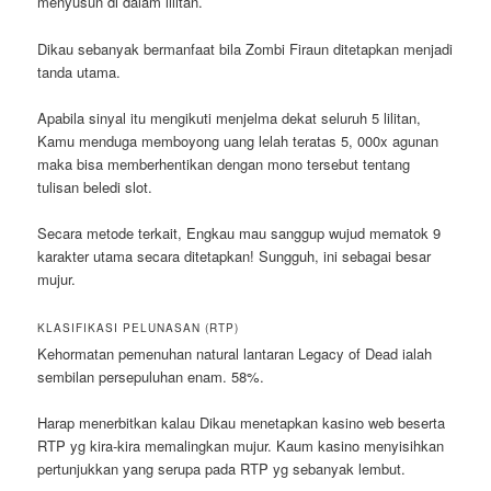
menyusun di dalam lilitan.
Dikau sebanyak bermanfaat bila Zombi Firaun ditetapkan menjadi
tanda utama.
Apabila sinyal itu mengikuti menjelma dekat seluruh 5 lilitan,
Kamu menduga memboyong uang lelah teratas 5, 000x agunan
maka bisa memberhentikan dengan mono tersebut tentang
tulisan beledi slot.
Secara metode terkait, Engkau mau sanggup wujud mematok 9
karakter utama secara ditetapkan! Sungguh, ini sebagai besar
mujur.
KLASIFIKASI PELUNASAN (RTP)
Kehormatan pemenuhan natural lantaran Legacy of Dead ialah
sembilan persepuluhan enam. 58%.
Harap menerbitkan kalau Dikau menetapkan kasino web beserta
RTP yg kira-kira memalingkan mujur. Kaum kasino menyisihkan
pertunjukkan yang serupa pada RTP yg sebanyak lembut.