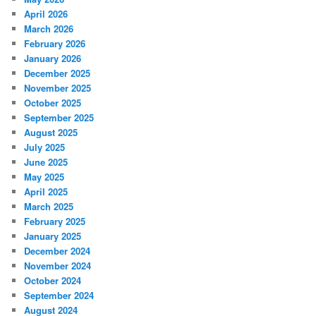
April 2026
March 2026
February 2026
January 2026
December 2025
November 2025
October 2025
September 2025
August 2025
July 2025
June 2025
May 2025
April 2025
March 2025
February 2025
January 2025
December 2024
November 2024
October 2024
September 2024
August 2024