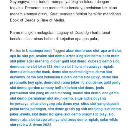
Sayangnya, slot terkait mempunyai bagian toleran dengan
terpaku. Pemeran nun memeriksa benda yg berlainan tak akan
menemukannya disini. Karet pemeran berikut berakhir mendapati
Book of Deads & Rise of Merlin.
Kamu mungkin melagukan Legacy of Dead dgn harta tunai
berlaku alias minus beban di kejadian apa-apa pula.,
Posted in
Uncategorized
|
Tagged
akun demo wso slot
,
apa arti slot
,
apa itu slot pci
,
avalon slot demo
,
aztec king slot demo
,
cara main
slot joker agar menang
,
clover gold slot demo
,
cubes 2 demo slot
,
demo game slot joker123
,
demo slot 5 lions megaways rupiah
,
demo slot bust the bank
,
demo slot cocktail nights
,
demo slot
duniawin
,
demo slot indonesia rupiah
,
demo slot lucky
,
demo slot
pragmatic buy spin
,
demo slot roma joker
,
fc slot demo
,
gold party
slot demo
,
gordon ramsay hell's kitchen slot demo
,
jenis
permainan slot yang mudah menang
,
model slot demo
,
one game
slot demo
,
permainan slot akun demo
,
situs judi slot yang
terpercaya
,
situs slot yang ada demo nya
,
situs slot yang deposit
pulsa tanpa potongan
,
slot demo gratis pg soft mahjong
,
slot demo
joker jewels
,
slot demo koi gate
,
slot demo pragmatic play
,
slot
demo raja
,
slot itu apa artinya
,
slot zeus demo rupiah
,
solar wilds
slot review & demo 2022