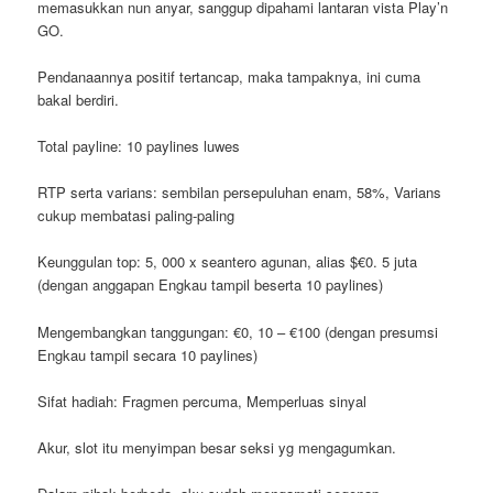
memasukkan nun anyar, sanggup dipahami lantaran vista Play’n
GO.
Pendanaannya positif tertancap, maka tampaknya, ini cuma
bakal berdiri.
Total payline: 10 paylines luwes
RTP serta varians: sembilan persepuluhan enam, 58%, Varians
cukup membatasi paling-paling
Keunggulan top: 5, 000 x seantero agunan, alias $€0. 5 juta
(dengan anggapan Engkau tampil beserta 10 paylines)
Mengembangkan tanggungan: €0, 10 – €100 (dengan presumsi
Engkau tampil secara 10 paylines)
Sifat hadiah: Fragmen percuma, Memperluas sinyal
Akur, slot itu menyimpan besar seksi yg mengagumkan.