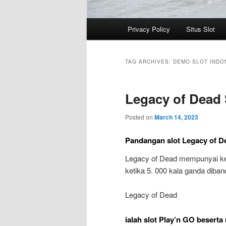
Main
Privacy Policy
Situs Slot
menu
TAG ARCHIVES:
DEMO SLOT INDO
Legacy of Dead 
Posted on
March 14, 2023
Pandangan slot Legacy of D
Legacy of Dead mempunyai ke
ketika 5. 000 kala ganda diba
Legacy of Dead
ialah slot Play’n GO besert