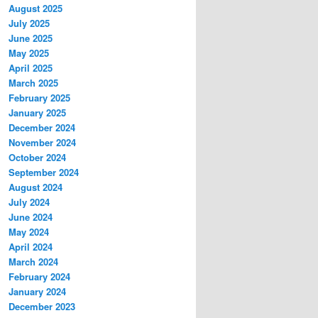
August 2025
July 2025
June 2025
May 2025
April 2025
March 2025
February 2025
January 2025
December 2024
November 2024
October 2024
September 2024
August 2024
July 2024
June 2024
May 2024
April 2024
March 2024
February 2024
January 2024
December 2023