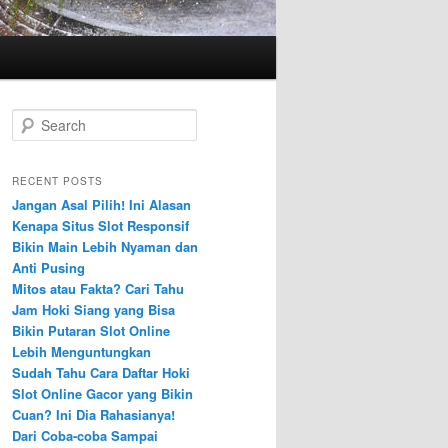
S
e
a
r
RECENT POSTS
c
Jangan Asal Pilih! Ini Alasan
h
Kenapa Situs Slot Responsif
Bikin Main Lebih Nyaman dan
Anti Pusing
Mitos atau Fakta? Cari Tahu
Jam Hoki Siang yang Bisa
Bikin Putaran Slot Online
Lebih Menguntungkan
Sudah Tahu Cara Daftar Hoki
Slot Online Gacor yang Bikin
Cuan? Ini Dia Rahasianya!
Dari Coba-coba Sampai