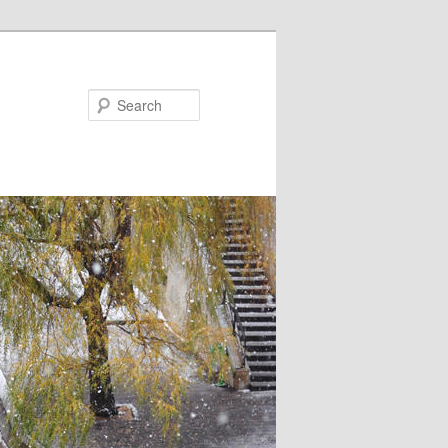
Search