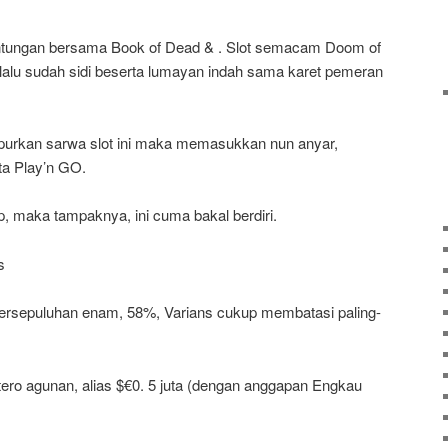
tungan bersama Book of Dead & . Slot semacam Doom of
alu sudah sidi beserta lumayan indah sama karet pemeran
purkan sarwa slot ini maka memasukkan nun anyar,
ta Play’n GO.
p, maka tampaknya, ini cuma bakal berdiri.
s
persepuluhan enam, 58%, Varians cukup membatasi paling-
tero agunan, alias $€0. 5 juta (dengan anggapan Engkau