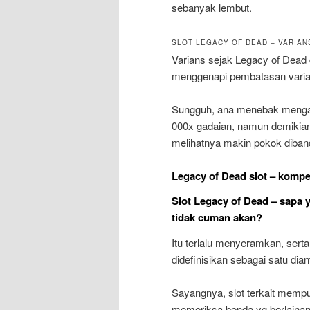
sebanyak lembut.
SLOT LEGACY OF DEAD – VARIAN
Varians sejak Legacy of Dead d
menggenapi pembatasan varian
Sungguh, ana menebak mengamat
000x gadaian, namun demikian 
melihatnya makin pokok diband
Legacy of Dead slot – kompe
Slot Legacy of Dead – sapa
tidak cuman akan?
Itu terlalu menyeramkan, serta
didefinisikan sebagai satu dia
Sayangnya, slot terkait memp
memeriksa benda yg berlainan