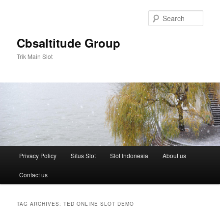
Skip
Skip
to
to
Sear
primary
secondary
content
content
Cbsaltitude Group
Trik Main Slot
Main
Privacy Policy
Situs Slot
Slot Indonesia
About us
menu
Contact us
TAG ARCHIVES:
TED ONLINE SLOT DEMO