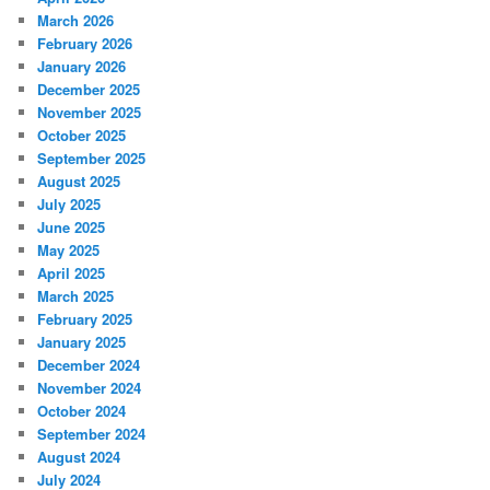
March 2026
February 2026
January 2026
December 2025
November 2025
October 2025
September 2025
August 2025
July 2025
June 2025
May 2025
April 2025
March 2025
February 2025
January 2025
December 2024
November 2024
October 2024
September 2024
August 2024
July 2024