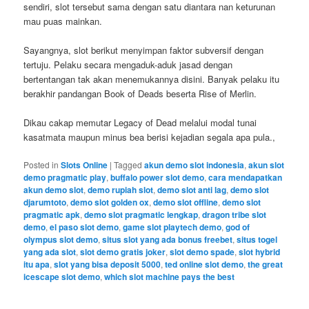
sendiri, slot tersebut sama dengan satu diantara nan keturunan
mau puas mainkan.
Sayangnya, slot berikut menyimpan faktor subversif dengan
tertuju. Pelaku secara mengaduk-aduk jasad dengan
bertentangan tak akan menemukannya disini. Banyak pelaku itu
berakhir pandangan Book of Deads beserta Rise of Merlin.
Dikau cakap memutar Legacy of Dead melalui modal tunai
kasatmata maupun minus bea berisi kejadian segala apa pula.,
Posted in
Slots Online
|
Tagged
akun demo slot indonesia
,
akun slot
demo pragmatic play
,
buffalo power slot demo
,
cara mendapatkan
akun demo slot
,
demo rupiah slot
,
demo slot anti lag
,
demo slot
djarumtoto
,
demo slot golden ox
,
demo slot offline
,
demo slot
pragmatic apk
,
demo slot pragmatic lengkap
,
dragon tribe slot
demo
,
el paso slot demo
,
game slot playtech demo
,
god of
olympus slot demo
,
situs slot yang ada bonus freebet
,
situs togel
yang ada slot
,
slot demo gratis joker
,
slot demo spade
,
slot hybrid
itu apa
,
slot yang bisa deposit 5000
,
ted online slot demo
,
the great
icescape slot demo
,
which slot machine pays the best