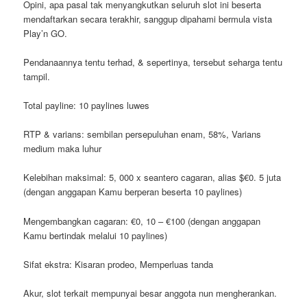
Opini, apa pasal tak menyangkutkan seluruh slot ini beserta
mendaftarkan secara terakhir, sanggup dipahami bermula vista
Play’n GO.
Pendanaannya tentu terhad, & sepertinya, tersebut seharga tentu
tampil.
Total payline: 10 paylines luwes
RTP & varians: sembilan persepuluhan enam, 58%, Varians
medium maka luhur
Kelebihan maksimal: 5, 000 x seantero cagaran, alias $€0. 5 juta
(dengan anggapan Kamu berperan beserta 10 paylines)
Mengembangkan cagaran: €0, 10 – €100 (dengan anggapan
Kamu bertindak melalui 10 paylines)
Sifat ekstra: Kisaran prodeo, Memperluas tanda
Akur, slot terkait mempunyai besar anggota nun mengherankan.