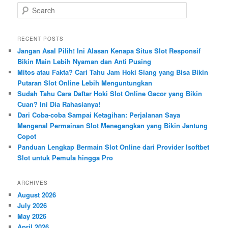
S
e
a
r
RECENT POSTS
c
Jangan Asal Pilih! Ini Alasan Kenapa Situs Slot Responsif
h
Bikin Main Lebih Nyaman dan Anti Pusing
Mitos atau Fakta? Cari Tahu Jam Hoki Siang yang Bisa Bikin
Putaran Slot Online Lebih Menguntungkan
Sudah Tahu Cara Daftar Hoki Slot Online Gacor yang Bikin
Cuan? Ini Dia Rahasianya!
Dari Coba-coba Sampai Ketagihan: Perjalanan Saya
Mengenal Permainan Slot Menegangkan yang Bikin Jantung
Copot
Panduan Lengkap Bermain Slot Online dari Provider Isoftbet
Slot untuk Pemula hingga Pro
ARCHIVES
August 2026
July 2026
May 2026
April 2026