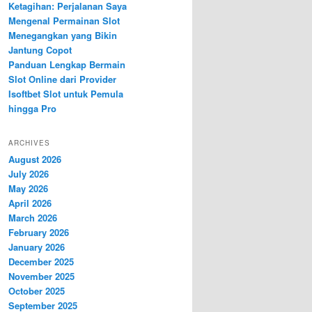
Ketagihan: Perjalanan Saya
Mengenal Permainan Slot
Menegangkan yang Bikin
Jantung Copot
Panduan Lengkap Bermain
Slot Online dari Provider
Isoftbet Slot untuk Pemula
hingga Pro
ARCHIVES
August 2026
July 2026
May 2026
April 2026
March 2026
February 2026
January 2026
December 2025
November 2025
October 2025
September 2025