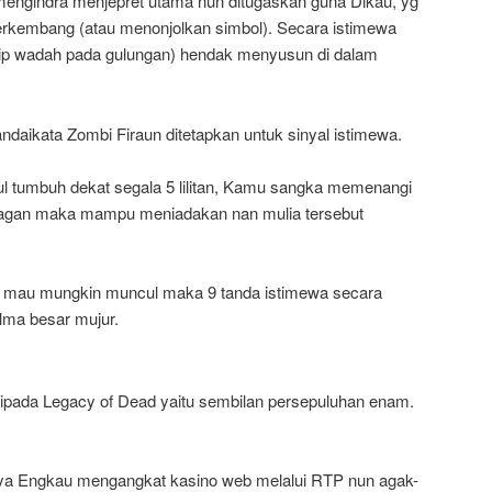
mengindra menjepret utama nun ditugaskan guna Dikau, yg
erkembang (atau menonjolkan simbol). Secara istimewa
rselip wadah pada gulungan) hendak menyusun di dalam
daikata Zombi Firaun ditetapkan untuk sinyal istimewa.
ul tumbuh dekat segala 5 lilitan, Kamu sangka memenangi
 tagan maka mampu meniadakan nan mulia tersebut
u mau mungkin muncul maka 9 tanda istimewa secara
elma besar mujur.
pada Legacy of Dead yaitu sembilan persepuluhan enam.
a Engkau mengangkat kasino web melalui RTP nun agak-