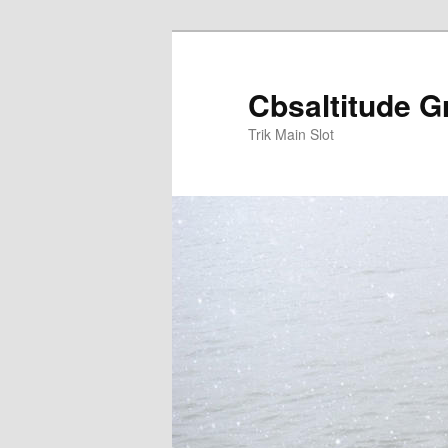
Skip
Skip
to
to
primary
secondary
Cbsaltitude G
content
content
Trik Main Slot