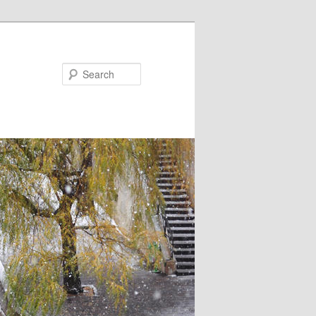
Search