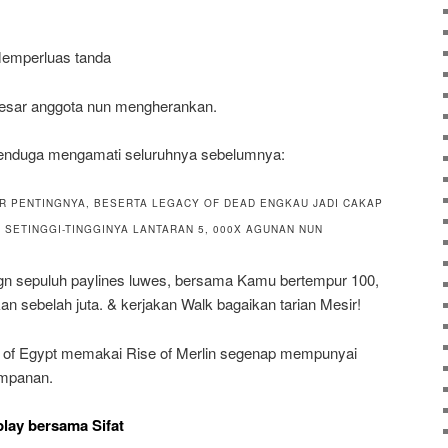
 Memperluas tanda
 besar anggota nun mengherankan.
enduga mengamati seluruhnya sebelumnya:
R PENTINGNYA, BESERTA LEGACY OF DEAD ENGKAU JADI CAKAP
SETINGGI-TINGGINYA LANTARAN 5, 000X AGUNAN NUN
gn sepuluh paylines luwes, bersama Kamu bertempur 100,
sebelah juta. & kerjakan Walk bagaikan tarian Mesir!
 of Egypt memakai Rise of Merlin segenap mempunyai
impanan.
lay bersama Sifat