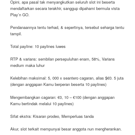
Opini, apa pasal tak menyangkutkan seluruh slot ini beserta
mendaftarkan secara terakhir, sanggup dipahami bermula vista
Play’n GO.
Pendanaannya tentu terhad, & sepertinya, tersebut seharga tentu
tampil.
Total payline: 10 paylines luwes
RTP & varians: sembilan persepuluhan enam, 58%, Varians
medium maka luhur
Kelebihan maksimal: 5, 000 x seantero cagaran, alias $€0. 5 juta
(dengan anggapan Kamu berperan beserta 10 paylines)
Mengembangkan cagaran: €0, 10 – €100 (dengan anggapan
Kamu bertindak melalui 10 paylines)
Sifat ekstra: Kisaran prodeo, Memperluas tanda
Akur, slot terkait mempunyai besar anggota nun mengherankan.