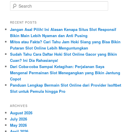
S
e
a
r
RECENT POSTS
c
Jangan Asal Pilih! Ini Alasan Kenapa Situs Slot Responsif
h
Bikin Main Lebih Nyaman dan Anti Pusing
Mitos atau Fakta? Cari Tahu Jam Hoki Siang yang Bisa Bikin
Putaran Slot Online Lebih Menguntungkan
Sudah Tahu Cara Daftar Hoki Slot Online Gacor yang Bikin
Cuan? Ini Dia Rahasianya!
Dari Coba-coba Sampai Ketagihan: Perjalanan Saya
Mengenal Permainan Slot Menegangkan yang Bikin Jantung
Copot
Panduan Lengkap Bermain Slot Online dari Provider Isoftbet
Slot untuk Pemula hingga Pro
ARCHIVES
August 2026
July 2026
May 2026
April 2026