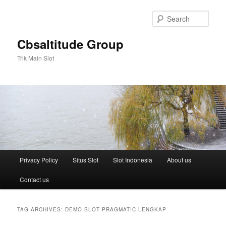
Skip
Skip
to
to
Sear
primary
secondary
content
content
Cbsaltitude Group
Trik Main Slot
Main
Privacy Policy
Situs Slot
Slot Indonesia
About us
menu
Contact us
TAG ARCHIVES:
DEMO SLOT PRAGMATIC LENGKAP