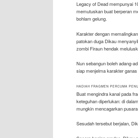
Legacy of Dead mempunyai 10 
memutuskan buat berperan melal
bohlam gelung.
Karakter dengan memalingkan
patokan duga Dikau menyanyik
zombi Firaun hendak melulusk
Nun sebangun boleh adang-adang
siap menjelma karakter ganas
HADIAH FRAGMEN PERCUMA PENU
Buat mengindra kanal pada fra
keteguhan diperlukan: di dala
mungkin mencagarkan pusara
Sesudah tersebut berjalan, D