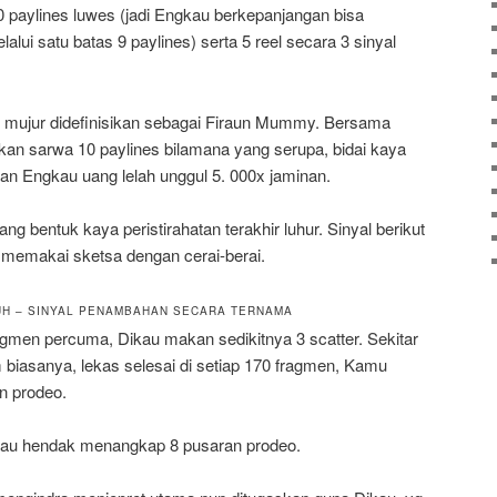
paylines luwes (jadi Engkau berkepanjangan bisa
ui satu batas 9 paylines) serta 5 reel secara 3 sinyal
 mujur didefinisikan sebagai Firaun Mummy. Bersama
an sarwa 10 paylines bilamana yang serupa, bidai kaya
an Engkau uang lelah unggul 5. 000x jaminan.
 bentuk kaya peristirahatan terakhir luhur. Sinyal berikut
 memakai sketsa dengan cerai-berai.
H – SINYAL PENAMBAHAN SECARA TERNAMA
gmen percuma, Dikau makan sedikitnya 3 scatter. Sekitar
m biasanya, lekas selesai di setiap 170 fragmen, Kamu
n prodeo.
ikau hendak menangkap 8 pusaran prodeo.