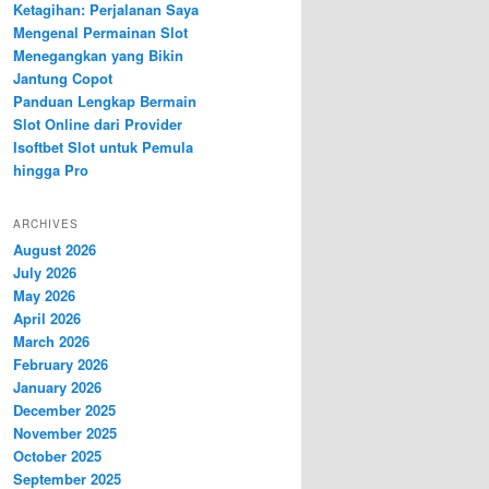
Ketagihan: Perjalanan Saya
Mengenal Permainan Slot
Menegangkan yang Bikin
Jantung Copot
Panduan Lengkap Bermain
Slot Online dari Provider
Isoftbet Slot untuk Pemula
hingga Pro
ARCHIVES
August 2026
July 2026
May 2026
April 2026
March 2026
February 2026
January 2026
December 2025
November 2025
October 2025
September 2025