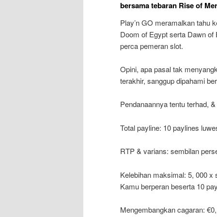
bersama tebaran Rise of Mer
Play’n GO meramalkan tahu ke
Doom of Egypt serta Dawn of E
perca pemeran slot.
Opini, apa pasal tak menyangk
terakhir, sanggup dipahami be
Pendanaannya tentu terhad, & s
Total payline: 10 paylines luwe
RTP & varians: sembilan per
Kelebihan maksimal: 5, 000 x 
Kamu berperan beserta 10 pay
Mengembangkan cagaran: €0, 