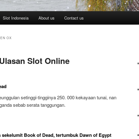
Slot Indonesia
About us
Contact us
DEN OX
Ulasan Slot Online
ead
nggulan setinggi-tingginya 250. 000 kekayaan tunai, nan
ganda sebab serata tanggungan.
a sekelumit Book of Dead, tertumbuk Dawn of Egypt