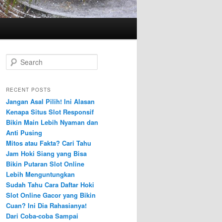
S
e
a
r
RECENT POSTS
c
Jangan Asal Pilih! Ini Alasan
h
Kenapa Situs Slot Responsif
Bikin Main Lebih Nyaman dan
Anti Pusing
Mitos atau Fakta? Cari Tahu
Jam Hoki Siang yang Bisa
Bikin Putaran Slot Online
Lebih Menguntungkan
Sudah Tahu Cara Daftar Hoki
Slot Online Gacor yang Bikin
Cuan? Ini Dia Rahasianya!
Dari Coba-coba Sampai