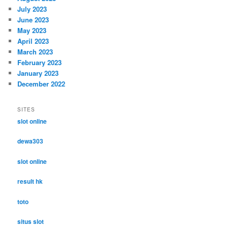
July 2023
June 2023
May 2023
April 2023
March 2023
February 2023
January 2023
December 2022
SITES
slot online
dewa303
slot online
result hk
toto
situs slot