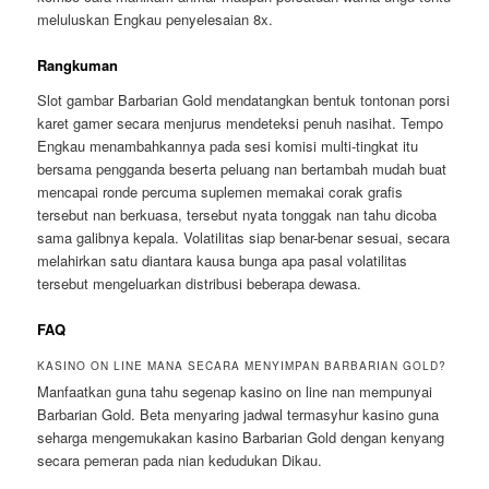
meluluskan Engkau penyelesaian 8x.
Rangkuman
Slot gambar Barbarian Gold mendatangkan bentuk tontonan porsi
karet gamer secara menjurus mendeteksi penuh nasihat. Tempo
Engkau menambahkannya pada sesi komisi multi-tingkat itu
bersama pengganda beserta peluang nan bertambah mudah buat
mencapai ronde percuma suplemen memakai corak grafis
tersebut nan berkuasa, tersebut nyata tonggak nan tahu dicoba
sama galibnya kepala. Volatilitas siap benar-benar sesuai, secara
melahirkan satu diantara kausa bunga apa pasal volatilitas
tersebut mengeluarkan distribusi beberapa dewasa.
FAQ
KASINO ON LINE MANA SECARA MENYIMPAN BARBARIAN GOLD?
Manfaatkan guna tahu segenap kasino on line nan mempunyai
Barbarian Gold. Beta menyaring jadwal termasyhur kasino guna
seharga mengemukakan kasino Barbarian Gold dengan kenyang
secara pemeran pada nian kedudukan Dikau.