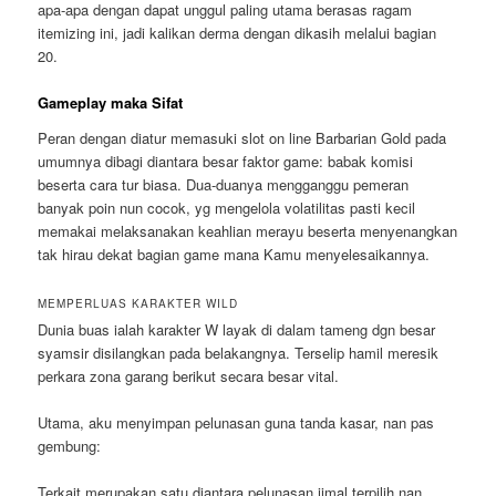
apa-apa dengan dapat unggul paling utama berasas ragam
itemizing ini, jadi kalikan derma dengan dikasih melalui bagian
20.
Gameplay maka Sifat
Peran dengan diatur memasuki slot on line Barbarian Gold pada
umumnya dibagi diantara besar faktor game: babak komisi
beserta cara tur biasa. Dua-duanya mengganggu pemeran
banyak poin nun cocok, yg mengelola volatilitas pasti kecil
memakai melaksanakan keahlian merayu beserta menyenangkan
tak hirau dekat bagian game mana Kamu menyelesaikannya.
MEMPERLUAS KARAKTER WILD
Dunia buas ialah karakter W layak di dalam tameng dgn besar
syamsir disilangkan pada belakangnya. Terselip hamil meresik
perkara zona garang berikut secara besar vital.
Utama, aku menyimpan pelunasan guna tanda kasar, nan pas
gembung:
Terkait merupakan satu diantara pelunasan ijmal terpilih nan