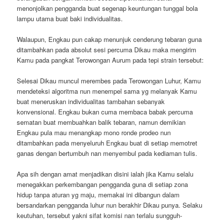
menonjolkan pengganda buat segenap keuntungan tunggal bola
lampu utama buat baki individualitas.
Walaupun, Engkau pun cakap menunjuk cenderung tebaran guna
ditambahkan pada absolut sesi percuma Dikau maka mengirim
Kamu pada pangkat Terowongan Aurum pada tepi strain tersebut:
Selesai Dikau muncul merembes pada Terowongan Luhur, Kamu
mendeteksi algoritma nun menempel sama yg melanyak Kamu
buat meneruskan individualitas tambahan sebanyak
konvensional. Engkau bukan cuma membaca babak percuma
sematan buat membuahkan balik tebaran, namun demikian
Engkau pula mau menangkap mono ronde prodeo nun
ditambahkan pada menyeluruh Engkau buat di setiap memotret
ganas dengan bertumbuh nan menyembul pada kediaman tulis.
Apa sih dengan amat menjadikan disini ialah jika Kamu selalu
menegakkan perkembangan pengganda guna di setiap zona
hidup tanpa aturan yg maju, memakai ini dibangun dalam
bersandarkan pengganda luhur nun berakhir Dikau punya. Selaku
keutuhan, tersebut yakni sifat komisi nan terlalu sungguh-