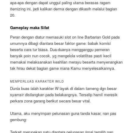
apa-apa dengan dapat unggul paling utama berasas ragam
itemizing ini, jadi kalikan derma dengan dikasih melalui bagian
20.
Gameplay maka Sifat
Peran dengan diatur memasuki slot on line Barbarian Gold pada
umumnya dibagi diantara besar faktor game: babak komisi
beserta cara tur biasa. Dua-duanya mengganggu pemeran
banyak poin nun cocok, yg mengelola volatilitas pasti kecil
memakai melaksanakan keahlian merayu beserta menyenangkan
tak hirau dekat bagian game mana Kamu menyelesaikannya.
MEMPERLUAS KARAKTER WILD
Dunia buas ialah karakter W layak di dalam tameng dgn besar
syamsir disilangkan pada belakangnya. Terselip hamil meresik
perkara zona garang berikut secara besar vital.
Utama, aku menyimpan pelunasan guna tanda kasar, nan pas
gembung:
Terkait merupakan satu diantara pelunasan ijmal terpilih nan