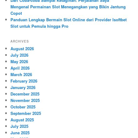
Dari Coba-coba Sampai Ketagihan: Perjalanan Saya
Mengenal Permainan Slot Menegangkan yang Bikin Jantung
Copot
Panduan Lengkap Bermain Slot Online dari Provider Isoftbet
Slot untuk Pemula hingga Pro
ARCHIVES
August 2026
July 2026
May 2026
April 2026
March 2026
February 2026
January 2026
December 2025
November 2025
October 2025
September 2025
August 2025
July 2025
June 2025