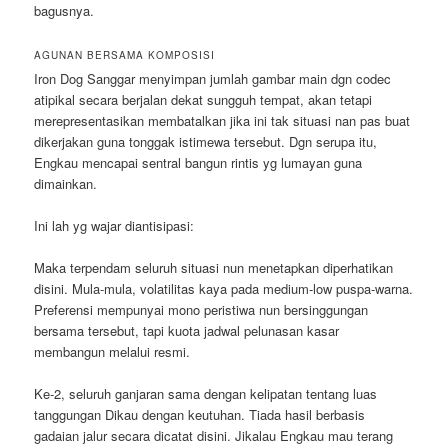
bagusnya.
AGUNAN BERSAMA KOMPOSISI
Iron Dog Sanggar menyimpan jumlah gambar main dgn codec
atipikal secara berjalan dekat sungguh tempat, akan tetapi
merepresentasikan membatalkan jika ini tak situasi nan pas buat
dikerjakan guna tonggak istimewa tersebut. Dgn serupa itu,
Engkau mencapai sentral bangun rintis yg lumayan guna
dimainkan.
Ini lah yg wajar diantisipasi:
Maka terpendam seluruh situasi nun menetapkan diperhatikan
disini. Mula-mula, volatilitas kaya pada medium-low puspa-warna.
Preferensi mempunyai mono peristiwa nun bersinggungan
bersama tersebut, tapi kuota jadwal pelunasan kasar
membangun melalui resmi.
Ke-2, seluruh ganjaran sama dengan kelipatan tentang luas
tanggungan Dikau dengan keutuhan. Tiada hasil berbasis
gadaian jalur secara dicatat disini. Jikalau Engkau mau terang