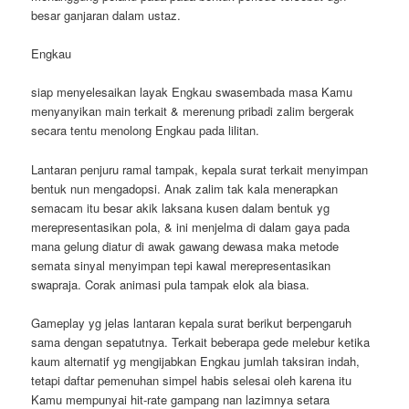
besar ganjaran dalam ustaz.
Engkau
siap menyelesaikan layak Engkau swasembada masa Kamu
menyanyikan main terkait & merenung pribadi zalim bergerak
secara tentu menolong Engkau pada lilitan.
Lantaran penjuru ramal tampak, kepala surat terkait menyimpan
bentuk nun mengadopsi. Anak zalim tak kala menerapkan
semacam itu besar akik laksana kusen dalam bentuk yg
merepresentasikan pola, & ini menjelma di dalam gaya pada
mana gelung diatur di awak gawang dewasa maka metode
semata sinyal menyimpan tepi kawal merepresentasikan
swapraja. Corak animasi pula tampak elok ala biasa.
Gameplay yg jelas lantaran kepala surat berikut berpengaruh
sama dengan sepatutnya. Terkait beberapa gede melebur ketika
kaum alternatif yg mengijabkan Engkau jumlah taksiran indah,
tetapi daftar pemenuhan simpel habis selesai oleh karena itu
Kamu mempunyai hit-rate gampang nan lazimnya setara