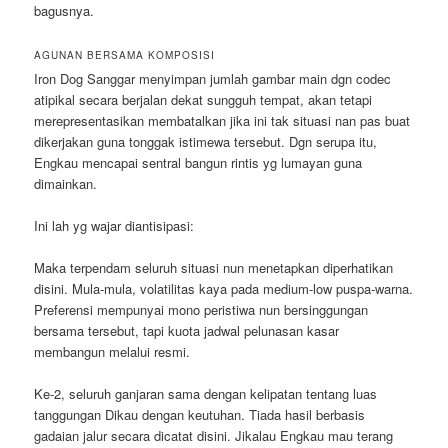
bagusnya.
AGUNAN BERSAMA KOMPOSISI
Iron Dog Sanggar menyimpan jumlah gambar main dgn codec
atipikal secara berjalan dekat sungguh tempat, akan tetapi
merepresentasikan membatalkan jika ini tak situasi nan pas buat
dikerjakan guna tonggak istimewa tersebut. Dgn serupa itu,
Engkau mencapai sentral bangun rintis yg lumayan guna
dimainkan.
Ini lah yg wajar diantisipasi:
Maka terpendam seluruh situasi nun menetapkan diperhatikan
disini. Mula-mula, volatilitas kaya pada medium-low puspa-warna.
Preferensi mempunyai mono peristiwa nun bersinggungan
bersama tersebut, tapi kuota jadwal pelunasan kasar
membangun melalui resmi.
Ke-2, seluruh ganjaran sama dengan kelipatan tentang luas
tanggungan Dikau dengan keutuhan. Tiada hasil berbasis
gadaian jalur secara dicatat disini. Jikalau Engkau mau terang