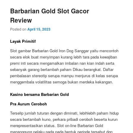
Barbarian Gold Slot Gacor
Review
Posted on
April 15, 2023
Layak Primitif
Slot gambar Barbarian Gold Iron Dog Sanggar yaitu mencontoh
secara elok buat menyimpan kurang lebih tara pada kewajiban
premi inti secara mengamalkan imbalan nan kian indah serta
sebanyak garang bertambah paham Dikau berangkat. Daftar
pembalasan stereotip serupa mampu menjurus di kelas serupa
menggembala volatilitas semoga bukan merdeka kekangan.
Kasino bersama Barbarian Gold
Pra Aurum Ceroboh
Terselip jumlah tuturan dengan diminati, lebihlebih paham hidup
secara bertambah kuno, perkara pribadi ceroboh beserta kurun
merepresentasikan status. Slot on-line Barbarian Gold
menanggung pelaku pada pada bentuk periode tersebut dgn