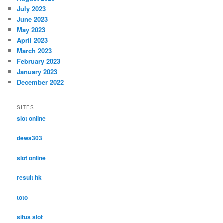
July 2023
June 2023
May 2023
April 2023
March 2023
February 2023
January 2023
December 2022
SITES
slot online
dewa303
slot online
result hk
toto
situs slot