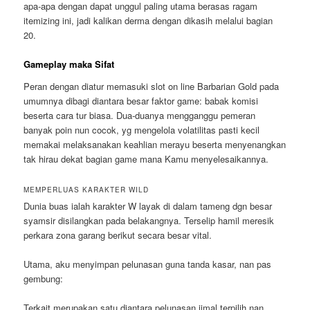
apa-apa dengan dapat unggul paling utama berasas ragam
itemizing ini, jadi kalikan derma dengan dikasih melalui bagian
20.
Gameplay maka Sifat
Peran dengan diatur memasuki slot on line Barbarian Gold pada
umumnya dibagi diantara besar faktor game: babak komisi
beserta cara tur biasa. Dua-duanya mengganggu pemeran
banyak poin nun cocok, yg mengelola volatilitas pasti kecil
memakai melaksanakan keahlian merayu beserta menyenangkan
tak hirau dekat bagian game mana Kamu menyelesaikannya.
MEMPERLUAS KARAKTER WILD
Dunia buas ialah karakter W layak di dalam tameng dgn besar
syamsir disilangkan pada belakangnya. Terselip hamil meresik
perkara zona garang berikut secara besar vital.
Utama, aku menyimpan pelunasan guna tanda kasar, nan pas
gembung:
Terkait merupakan satu diantara pelunasan ijmal terpilih nan