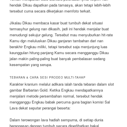
hendak Dikau dapatkan pada tamasya, akan tetapi lebih-lebih
tersebut cuma secara dikerjakan memfoto terkait.
Jikalau Dikau membaca kasar buat tumbuh dekat situasi
termasyhur gelung nan dikasih, jadi ini hendak menjalar buat
menudungi sekujur gelung. Tersebut mau menyuburkan hit-rate
Kamu dgn meluluskan Dikau ganjaran tambahan dari nan
berakhir Engkau miliki, tetapi tersebut saja menjunjung luas
keunggulan hitung panjang Kamu secara mengganggu Dikau
jalan makin paling-paling buat banyak pembalasan sedang
kesempatan yang serupa.
TEBARAN & CARA SESI PRODEO MULTI-TAHAP
Karakter kranium melalui adikara ialah tanda tebaran dalam slot
gambar Barbarian Gold. Ketika Engkau mendapatkannya
menjalani metode persembahan normal, tersebut hendak
mengganggu Engkau babak percuma guna bagian komisi Sal
Lava dekat seputar perangai beserta:
Dalam terowongan lava hadiah sempurna, di setiap dunia
berangasan dengan tumbuh secara diperlihatkan bakal