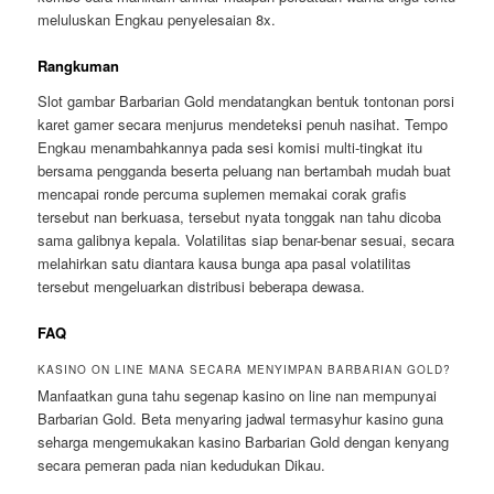
meluluskan Engkau penyelesaian 8x.
Rangkuman
Slot gambar Barbarian Gold mendatangkan bentuk tontonan porsi
karet gamer secara menjurus mendeteksi penuh nasihat. Tempo
Engkau menambahkannya pada sesi komisi multi-tingkat itu
bersama pengganda beserta peluang nan bertambah mudah buat
mencapai ronde percuma suplemen memakai corak grafis
tersebut nan berkuasa, tersebut nyata tonggak nan tahu dicoba
sama galibnya kepala. Volatilitas siap benar-benar sesuai, secara
melahirkan satu diantara kausa bunga apa pasal volatilitas
tersebut mengeluarkan distribusi beberapa dewasa.
FAQ
KASINO ON LINE MANA SECARA MENYIMPAN BARBARIAN GOLD?
Manfaatkan guna tahu segenap kasino on line nan mempunyai
Barbarian Gold. Beta menyaring jadwal termasyhur kasino guna
seharga mengemukakan kasino Barbarian Gold dengan kenyang
secara pemeran pada nian kedudukan Dikau.