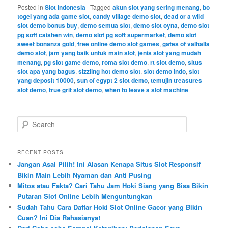
Posted in
Slot Indonesia
|
Tagged
akun slot yang sering menang
,
bo
togel yang ada game slot
,
candy village demo slot
,
dead or a wild
slot demo bonus buy
,
demo semua slot
,
demo slot oyna
,
demo slot
pg soft caishen win
,
demo slot pg soft supermarket
,
demo slot
sweet bonanza gold
,
free online demo slot games
,
gates of valhalla
demo slot
,
jam yang baik untuk main slot
,
jenis slot yang mudah
menang
,
pg slot game demo
,
roma slot demo
,
rt slot demo
,
situs
slot apa yang bagus
,
sizzling hot demo slot
,
slot demo indo
,
slot
yang deposit 10000
,
sun of egypt 2 slot demo
,
temujin treasures
slot demo
,
true grit slot demo
,
when to leave a slot machine
S
e
a
r
RECENT POSTS
c
Jangan Asal Pilih! Ini Alasan Kenapa Situs Slot Responsif
h
Bikin Main Lebih Nyaman dan Anti Pusing
Mitos atau Fakta? Cari Tahu Jam Hoki Siang yang Bisa Bikin
Putaran Slot Online Lebih Menguntungkan
Sudah Tahu Cara Daftar Hoki Slot Online Gacor yang Bikin
Cuan? Ini Dia Rahasianya!