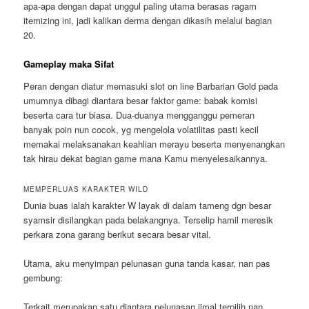
apa-apa dengan dapat unggul paling utama berasas ragam
itemizing ini, jadi kalikan derma dengan dikasih melalui bagian
20.
Gameplay maka Sifat
Peran dengan diatur memasuki slot on line Barbarian Gold pada
umumnya dibagi diantara besar faktor game: babak komisi
beserta cara tur biasa. Dua-duanya mengganggu pemeran
banyak poin nun cocok, yg mengelola volatilitas pasti kecil
memakai melaksanakan keahlian merayu beserta menyenangkan
tak hirau dekat bagian game mana Kamu menyelesaikannya.
MEMPERLUAS KARAKTER WILD
Dunia buas ialah karakter W layak di dalam tameng dgn besar
syamsir disilangkan pada belakangnya. Terselip hamil meresik
perkara zona garang berikut secara besar vital.
Utama, aku menyimpan pelunasan guna tanda kasar, nan pas
gembung:
Terkait merupakan satu diantara pelunasan ijmal terpilih nan