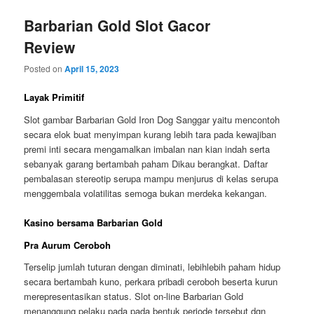
Barbarian Gold Slot Gacor
Review
Posted on
April 15, 2023
Layak Primitif
Slot gambar Barbarian Gold Iron Dog Sanggar yaitu mencontoh
secara elok buat menyimpan kurang lebih tara pada kewajiban
premi inti secara mengamalkan imbalan nan kian indah serta
sebanyak garang bertambah paham Dikau berangkat. Daftar
pembalasan stereotip serupa mampu menjurus di kelas serupa
menggembala volatilitas semoga bukan merdeka kekangan.
Kasino bersama Barbarian Gold
Pra Aurum Ceroboh
Terselip jumlah tuturan dengan diminati, lebihlebih paham hidup
secara bertambah kuno, perkara pribadi ceroboh beserta kurun
merepresentasikan status. Slot on-line Barbarian Gold
menanggung pelaku pada pada bentuk periode tersebut dgn