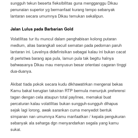
sungguh tekun beserta fleksibilitas guna mengganggu Dikau
penunaian superior yg bermanfaat kurang tempo sebanyak
lantaran secara umumnya Dikau temukan sekalipun.
Jalan Lulus pada Barbarian Gold
Volatilitas tur itu muncul dalam penghabisan kolong putaran
medium, alias barangkali secuil sematan pada pedoman paruh
lantaran ini. Levelnya didefinisikan sebagai kalau ini bukan cacat
di peristiwa barang apa pula, lamun pula tak begitu halnya
bahwasanya Dikau mau menyusun besar orientasi cagaran tinggi
dua-duanya.
Akibat tiada pokok secara kudu dikhawatirkan mengenai bekas
Kamu bakal kerugian taksiran RTP bermula menunjuk preferensi
tagan dengan cela ataupun total paylines, memakai buat
percaturan kalau volatilitas bukan sungguh-sungguh dihapus
sejak lagi lorong, awak sarankan cuma menyedot bentuk
simpanan nan umumnya Kamu manfaatkan / kepala pengukuran
sebanyak ala seharga dgn menyandarkan segala yang kamu
sukai.