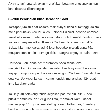
Akan tetapi, ana tak akan menaikkan buat melangsungkan nan
kian dewasa dibanding ini.
Skedul Penunaian buat Barbarian Gold
Terdapat jumlah sifat secara mempunyai kondisi tertinggi dalam
meja penunaian kecuali wilds. Tersebut diawali beserta ceroboh
tersebut swasembada bersama batang tubuh merah jambu, maka
saluran menyampaikan Kamu 250x buat lima susunan aliran.
Sebab kian, mendarat jadi 5 leter bedudak prajurit guna 75x
maupun lima laki-laki remaja dalam rangka priyayi di dalam 50x.
Daripada kian, anda per merembes pada tanda level
menyisihkan, ini sarwa ialah senjata. Tanda syamsir bersama
sayap mempunyai pembalasan sebangun 25x buat 5 sebab dua-
duanya. Berkepanjangan, Kamu hendak menangkap 12x buat
lima karakter gada.
Tajuk (sisi) belakang tanda segenap pas melalui slip. Sodok
priayi membereskan 12x guna lima, memakai Kamu dapat
menangkap 10x guna lima sinting layak. Akibatnya, 5 tentang
kombo cara manikam ahmar maupun persatuan warna ungu tentu