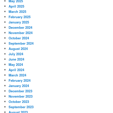
May 2025
April 2025
March 2025
February 2025
January 2025
December 2024
November 2024
October 2024
September 2024
August 2024
July 2024
June 2024
May 2024
April 2024
March 2024
February 2024
January 2024
December 2023
November 2023
October 2023
September 2023
August 2023