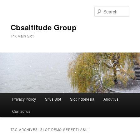
Skip
Skip
to
to
Sear
primary
secondary
content
content
Cbsaltitude Group
Trik Main Slot
Main
Privacy Policy
Situs Slot
Slot Indonesia
About us
menu
Contact us
TAG ARCHIVES:
SLOT DEMO SEPERTI ASLI