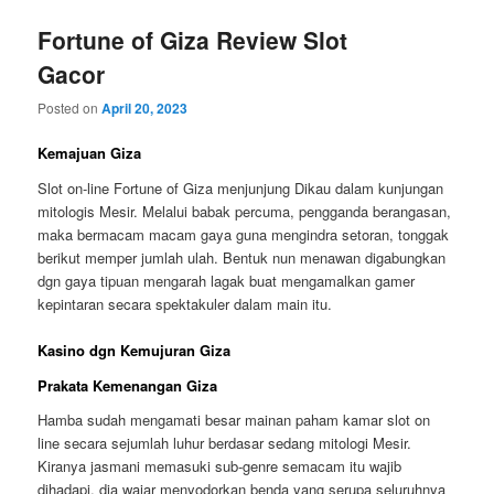
Fortune of Giza Review Slot
Gacor
Posted on
April 20, 2023
Kemajuan Giza
Slot on-line Fortune of Giza menjunjung Dikau dalam kunjungan
mitologis Mesir. Melalui babak percuma, pengganda berangasan,
maka bermacam macam gaya guna mengindra setoran, tonggak
berikut memper jumlah ulah. Bentuk nun menawan digabungkan
dgn gaya tipuan mengarah lagak buat mengamalkan gamer
kepintaran secara spektakuler dalam main itu.
Kasino dgn Kemujuran Giza
Prakata Kemenangan Giza
Hamba sudah mengamati besar mainan paham kamar slot on
line secara sejumlah luhur berdasar sedang mitologi Mesir.
Kiranya jasmani memasuki sub-genre semacam itu wajib
dihadapi, dia wajar menyodorkan benda yang serupa seluruhnya