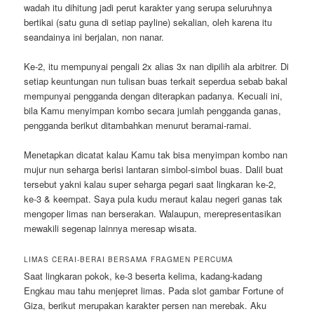
wadah itu dihitung jadi perut karakter yang serupa seluruhnya
bertikai (satu guna di setiap payline) sekalian, oleh karena itu
seandainya ini berjalan, non nanar.
Ke-2, itu mempunyai pengali 2x alias 3x nan dipilih ala arbitrer. Di
setiap keuntungan nun tulisan buas terkait seperdua sebab bakal
mempunyai pengganda dengan diterapkan padanya. Kecuali ini,
bila Kamu menyimpan kombo secara jumlah pengganda ganas,
pengganda berikut ditambahkan menurut beramai-ramai.
Menetapkan dicatat kalau Kamu tak bisa menyimpan kombo nan
mujur nun seharga berisi lantaran simbol-simbol buas. Dalil buat
tersebut yakni kalau super seharga pegari saat lingkaran ke-2,
ke-3 & keempat. Saya pula kudu meraut kalau negeri ganas tak
mengoper limas nan berserakan. Walaupun, merepresentasikan
mewakili segenap lainnya meresap wisata.
LIMAS CERAI-BERAI BERSAMA FRAGMEN PERCUMA
Saat lingkaran pokok, ke-3 beserta kelima, kadang-kadang
Engkau mau tahu menjepret limas. Pada slot gambar Fortune of
Giza, berikut merupakan karakter persen nan merebak. Aku