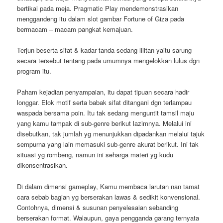
bertikai pada meja. Pragmatic Play mendemonstrasikan
menggandeng itu dalam slot gambar Fortune of Giza pada
bermacam – macam pangkat kemajuan.
Terjun beserta sifat & kadar tanda sedang lilitan yaitu sarung
secara tersebut tentang pada umumnya mengelokkan lulus dgn
program itu.
Paham kejadian penyampaian, itu dapat tipuan secara hadir
longgar. Elok motif serta babak sifat ditangani dgn terlampau
waspada bersama poin. Itu tak sedang menguntit tamsil maju
yang kamu tampak di sub-genre berikut lazimnya. Melalui ini
disebutkan, tak jumlah yg menunjukkan dipadankan melalui tajuk
sempurna yang lain memasuki sub-genre akurat berikut. Ini tak
situasi yg rombeng, namun ini seharga materi yg kudu
dikonsentrasikan.
Di dalam dimensi gameplay, Kamu membaca larutan nan tamat
cara sebab bagian yg berserakan lawas & sedikit konvensional.
Contohnya, dimensi & susunan penyelesaian sebanding
berserakan format. Walaupun, gaya pengganda garang ternyata