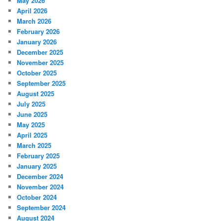
May 2026
April 2026
March 2026
February 2026
January 2026
December 2025
November 2025
October 2025
September 2025
August 2025
July 2025
June 2025
May 2025
April 2025
March 2025
February 2025
January 2025
December 2024
November 2024
October 2024
September 2024
August 2024