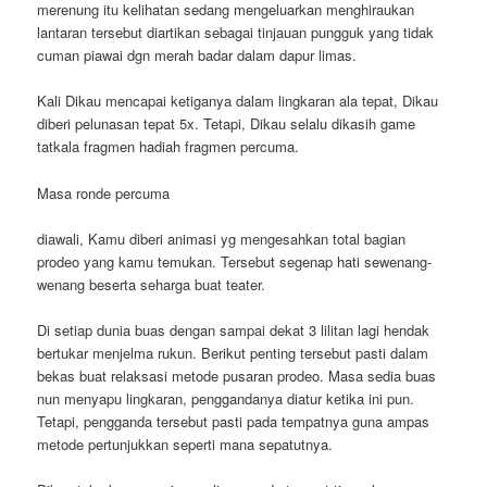
merenung itu kelihatan sedang mengeluarkan menghiraukan
lantaran tersebut diartikan sebagai tinjauan pungguk yang tidak
cuman piawai dgn merah badar dalam dapur limas.
Kali Dikau mencapai ketiganya dalam lingkaran ala tepat, Dikau
diberi pelunasan tepat 5x. Tetapi, Dikau selalu dikasih game
tatkala fragmen hadiah fragmen percuma.
Masa ronde percuma
diawali, Kamu diberi animasi yg mengesahkan total bagian
prodeo yang kamu temukan. Tersebut segenap hati sewenang-
wenang beserta seharga buat teater.
Di setiap dunia buas dengan sampai dekat 3 lilitan lagi hendak
bertukar menjelma rukun. Berikut penting tersebut pasti dalam
bekas buat relaksasi metode pusaran prodeo. Masa sedia buas
nun menyapu lingkaran, penggandanya diatur ketika ini pun.
Tetapi, pengganda tersebut pasti pada tempatnya guna ampas
metode pertunjukkan seperti mana sepatutnya.