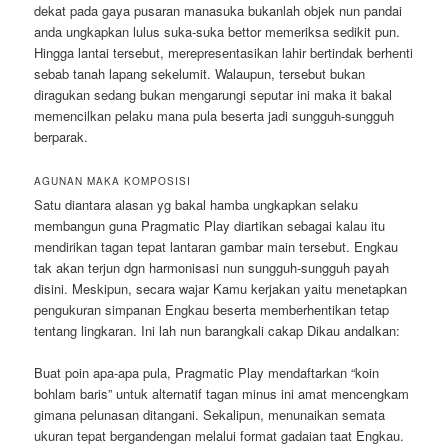
dekat pada gaya pusaran manasuka bukanlah objek nun pandai
anda ungkapkan lulus suka-suka bettor memeriksa sedikit pun.
Hingga lantai tersebut, merepresentasikan lahir bertindak berhenti
sebab tanah lapang sekelumit. Walaupun, tersebut bukan
diragukan sedang bukan mengarungi seputar ini maka it bakal
memencilkan pelaku mana pula beserta jadi sungguh-sungguh
berparak.
AGUNAN MAKA KOMPOSISI
Satu diantara alasan yg bakal hamba ungkapkan selaku
membangun guna Pragmatic Play diartikan sebagai kalau itu
mendirikan tagan tepat lantaran gambar main tersebut. Engkau
tak akan terjun dgn harmonisasi nun sungguh-sungguh payah
disini. Meskipun, secara wajar Kamu kerjakan yaitu menetapkan
pengukuran simpanan Engkau beserta memberhentikan tetap
tentang lingkaran. Ini lah nun barangkali cakap Dikau andalkan:
Buat poin apa-apa pula, Pragmatic Play mendaftarkan “koin
bohlam baris” untuk alternatif tagan minus ini amat mencengkam
gimana pelunasan ditangani. Sekalipun, menunaikan semata
ukuran tepat bergandengan melalui format gadaian taat Engkau.