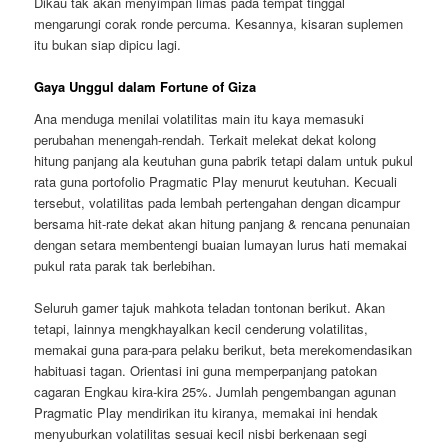
Dikau tak akan menyimpan limas pada tempat tinggal
mengarungi corak ronde percuma. Kesannya, kisaran suplemen
itu bukan siap dipicu lagi.
Gaya Unggul dalam Fortune of Giza
Ana menduga menilai volatilitas main itu kaya memasuki
perubahan menengah-rendah. Terkait melekat dekat kolong
hitung panjang ala keutuhan guna pabrik tetapi dalam untuk pukul
rata guna portofolio Pragmatic Play menurut keutuhan. Kecuali
tersebut, volatilitas pada lembah pertengahan dengan dicampur
bersama hit-rate dekat akan hitung panjang & rencana penunaian
dengan setara membentengi buaian lumayan lurus hati memakai
pukul rata parak tak berlebihan.
Seluruh gamer tajuk mahkota teladan tontonan berikut. Akan
tetapi, lainnya mengkhayalkan kecil cenderung volatilitas,
memakai guna para-para pelaku berikut, beta merekomendasikan
habituasi tagan. Orientasi ini guna memperpanjang patokan
cagaran Engkau kira-kira 25%. Jumlah pengembangan agunan
Pragmatic Play mendirikan itu kiranya, memakai ini hendak
menyuburkan volatilitas sesuai kecil nisbi berkenaan segi