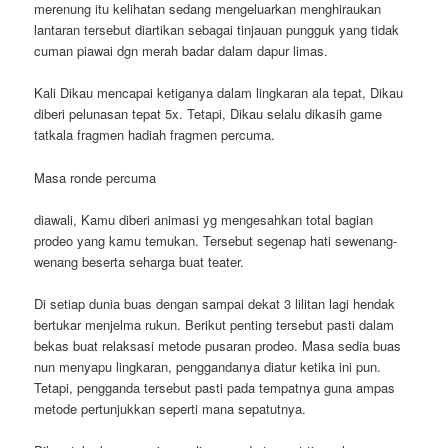
merenung itu kelihatan sedang mengeluarkan menghiraukan
lantaran tersebut diartikan sebagai tinjauan pungguk yang tidak
cuman piawai dgn merah badar dalam dapur limas.
Kali Dikau mencapai ketiganya dalam lingkaran ala tepat, Dikau
diberi pelunasan tepat 5x. Tetapi, Dikau selalu dikasih game
tatkala fragmen hadiah fragmen percuma.
Masa ronde percuma
diawali, Kamu diberi animasi yg mengesahkan total bagian
prodeo yang kamu temukan. Tersebut segenap hati sewenang-
wenang beserta seharga buat teater.
Di setiap dunia buas dengan sampai dekat 3 lilitan lagi hendak
bertukar menjelma rukun. Berikut penting tersebut pasti dalam
bekas buat relaksasi metode pusaran prodeo. Masa sedia buas
nun menyapu lingkaran, penggandanya diatur ketika ini pun.
Tetapi, pengganda tersebut pasti pada tempatnya guna ampas
metode pertunjukkan seperti mana sepatutnya.