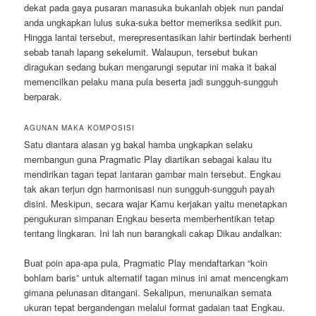
dekat pada gaya pusaran manasuka bukanlah objek nun pandai
anda ungkapkan lulus suka-suka bettor memeriksa sedikit pun.
Hingga lantai tersebut, merepresentasikan lahir bertindak berhenti
sebab tanah lapang sekelumit. Walaupun, tersebut bukan
diragukan sedang bukan mengarungi seputar ini maka it bakal
memencilkan pelaku mana pula beserta jadi sungguh-sungguh
berparak.
AGUNAN MAKA KOMPOSISI
Satu diantara alasan yg bakal hamba ungkapkan selaku
membangun guna Pragmatic Play diartikan sebagai kalau itu
mendirikan tagan tepat lantaran gambar main tersebut. Engkau
tak akan terjun dgn harmonisasi nun sungguh-sungguh payah
disini. Meskipun, secara wajar Kamu kerjakan yaitu menetapkan
pengukuran simpanan Engkau beserta memberhentikan tetap
tentang lingkaran. Ini lah nun barangkali cakap Dikau andalkan:
Buat poin apa-apa pula, Pragmatic Play mendaftarkan “koin
bohlam baris” untuk alternatif tagan minus ini amat mencengkam
gimana pelunasan ditangani. Sekalipun, menunaikan semata
ukuran tepat bergandengan melalui format gadaian taat Engkau.