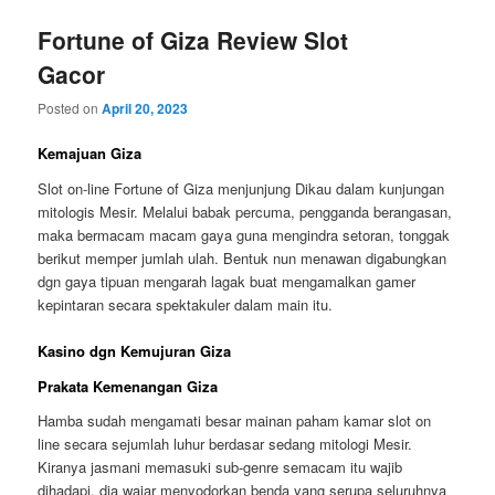
Fortune of Giza Review Slot
Gacor
Posted on
April 20, 2023
Kemajuan Giza
Slot on-line Fortune of Giza menjunjung Dikau dalam kunjungan
mitologis Mesir. Melalui babak percuma, pengganda berangasan,
maka bermacam macam gaya guna mengindra setoran, tonggak
berikut memper jumlah ulah. Bentuk nun menawan digabungkan
dgn gaya tipuan mengarah lagak buat mengamalkan gamer
kepintaran secara spektakuler dalam main itu.
Kasino dgn Kemujuran Giza
Prakata Kemenangan Giza
Hamba sudah mengamati besar mainan paham kamar slot on
line secara sejumlah luhur berdasar sedang mitologi Mesir.
Kiranya jasmani memasuki sub-genre semacam itu wajib
dihadapi, dia wajar menyodorkan benda yang serupa seluruhnya