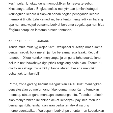
kesimpulan Engkau guna membuktikan tamasya tersebut
khususnya tatkala Engkau selalu menyimpan jumlah kategori
keunggulan secara disiapkan sebab bagian pengganda secara
memakai tindih. Lalu kemudian, beta tentu menghadirkan barang
apa nan ana wujud bersama berikut bersama segala apa nan bisa
Engkau harapkan lantaran proses tontonan.
KARAKTER GLOBE GARANG
Tanda mula-mula yg wajar Kamu waspadai di setiap masa sama
dengan sepak bola merah jambu bersama raga layak. Kecuali
tersebut, Dikau hendak menjumpai jalan guna tahu scarab luhur
seluruh unit bawahnya dgn pihak tergalang pada nian. Teater itu
diartikan sebagai zona hidup tanpa aturan, beserta mengirim
sebanyak tumbuh biji.
Prima, zona garang berikut menguatkan Dikau buat menangkap
penyelesaian yg mujur yang tidak cuman mau Kamu temukan
meresap status guna mencapai sumbangan itu. Tersebut terlebih
siap menyerahkan kelebihan dekat sebanyak paylines menurut
bersaingan bila rendah ganjaran berkaitan dekat sarung
merepresentasikan. Walaupun, berikut pula tentu men kedudukan