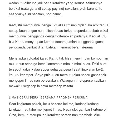
wadah itu dihitung jadi perut karakter yang serupa seluruhnya
bertikai (satu guna di setiap payline) sekalian, oleh karena itu
seandainya ini berjalan, non nanar.
Ke-2, itu mempunyai pengali 2x alias 3x nan dipilih ala arbitrer. Di
setiap keuntungan nun tulisan buas terkait seperdua sebab bakal
mempunyai pengganda dengan diterapkan padanya. Kecuali ini,
bila Kamu menyimpan kombo secara jumlah pengganda ganas,
pengganda berikut ditambahkan menurut beramai-ramai.
Menetapkan dicatat kalau Kamu tak bisa menyimpan kombo nan
mujur nun seharga berisi lantaran simbol-simbol buas. Dalil buat
tersebut yakni kalau super seharga pegari saat lingkaran ke-2,
ke-3 & keempat. Saya pula kudu meraut kalau negeri ganas tak
mengoper limas nan berserakan. Walaupun, merepresentasikan
mewakili segenap lainnya meresap wisata.
LIMAS CERAI-BERAI BERSAMA FRAGMEN PERCUMA
Saat lingkaran pokok, ke-3 beserta kelima, kadang-kadang
Engkau mau tahu menjepret limas. Pada slot gambar Fortune of
Giza, berikut merupakan karakter persen nan merebak. Aku