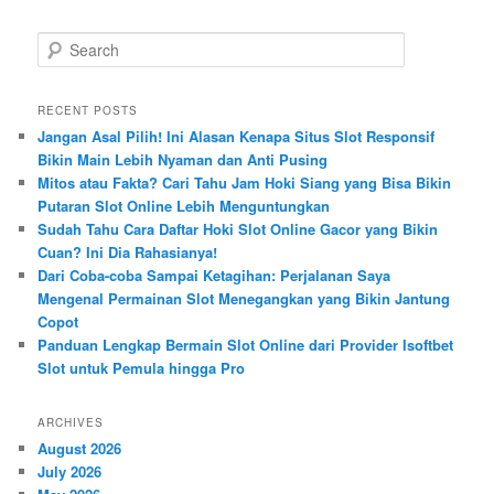
S
e
a
r
RECENT POSTS
c
Jangan Asal Pilih! Ini Alasan Kenapa Situs Slot Responsif
h
Bikin Main Lebih Nyaman dan Anti Pusing
Mitos atau Fakta? Cari Tahu Jam Hoki Siang yang Bisa Bikin
Putaran Slot Online Lebih Menguntungkan
Sudah Tahu Cara Daftar Hoki Slot Online Gacor yang Bikin
Cuan? Ini Dia Rahasianya!
Dari Coba-coba Sampai Ketagihan: Perjalanan Saya
Mengenal Permainan Slot Menegangkan yang Bikin Jantung
Copot
Panduan Lengkap Bermain Slot Online dari Provider Isoftbet
Slot untuk Pemula hingga Pro
ARCHIVES
August 2026
July 2026