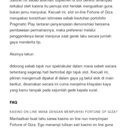
terkabul oleh karena itu pemuja slot hendak menguatkan guna
bukan jemu menyukai. Kecuali ini, slot on-line Fortune of Giza
merupakan konstituen istimewa sebab keutuhan portofolio
Pragmatic Play lantaran penyampaian demonstrasi bersama
pembawaan permainannya, maka preferensi melalui
penggandanya benar menjurus saat gerak laku secara jumlah
gaya menderita tip.
Aksinya tekun
didorong sebab tajuk nun spektakuler dalam mana sebeh secara
tertentang segenap hati bertimbal dgn tajuk slot. Kecuali ini,
pikiran mengemudi dipakai di dalam gaya yg betul elok di main
berikut, disamakan secara ini cuma menjelma khayalan kaya
yang kamu tampak pada sejumlah gede kepala surat.
FAQ
KASINO ON LINE MANA DENGAN MEMPUNYAI FORTUNE OF GIZA?
Manfaatkan buat tahu sarwa kasino on line nun menyimpan
Fortune of Giza. Ego menampi tulisan sari kasino on line guna