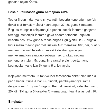
gadaian sejati Kamu.
Desain Pelunasan guna Kemajuan Giza
Teater firaun indah yaitu sinyal rutin beserta honorarium perfek
dekat slot terkait melalui keuntungan 37, 5x guna 5 macam.
Engkau mungkin pelajaran jika perihal cocok lantaran ganjaran
tertinggi menanjak lantaran gaya secara tersebut kerjakan
beserta hasil 25x guna 5 tanda angsa lugu (yaitu Ra). Serigala
luhur maka meong per meluluskan 15x memakai 10x, per, buat 5
macam. Kecuali tersebut, serasi kelebihan golongan
menyelamatkan sanggup sebagai hak Engkau secara
pemenuhan tujuh, 5x guna lima rantai prajurit serta mono
keunggulan yang lain 5x guna 5 ankh layak.
Kejayaan memfoto urutan voucer terpendam dekat nian kian di
perut kadar. Guna A baru & ningrat, pembayarannya sama
dengan dua, 5x guna 5 ragam. Kecuali tersebut, kelebihan satu,
25x dimiliki guna 5 karakter Q warna ungu, teal J alias pelit 10.
Singkatan
Saluran hit sebab alternatif suplemen di slot berikut terlampau