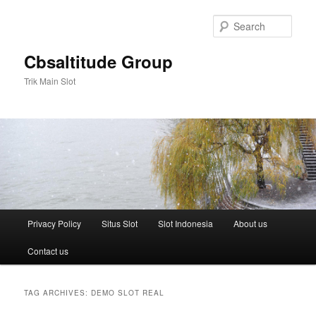
Skip
Skip
to
to
Sear
primary
secondary
content
content
Cbsaltitude Group
Trik Main Slot
Main
Privacy Policy
Situs Slot
Slot Indonesia
About us
menu
Contact us
TAG ARCHIVES:
DEMO SLOT REAL