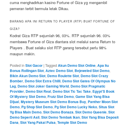
cuma menghadirkan kasino Fortune of Giza yg mengambil
pemeran terbit bermula letak Dikau.
BARANG APA INI RETURN TO PLAYER (RTP) BUAT FORTUNE OF
GIZA?
Kodrat Giza RTP sejumlah 96, 03%. RTP sejumlah 96. 03%
membawa Fortune of Giza diantara slot melalui sama Return to
Players . Buat selaku slot RTP garang tersebut perlu 98%
maupun makin.
Posted in
Slot Gacor
|
Tagged
Akun Demo Slot Online
,
Apa Itu
Bonus Rollingan Slot
,
Aztec Demo Slot
,
Bejeweled Slot Demo
,
Bikin Akun Demo Slot
,
Demo Roulette Slot
,
Demo Slot Crazy
Bomber
,
Demo Slot Extra Chilli
,
Demo Slot Gates Of Olympus No
Lag
,
Demo Slot Joker Gaming World
,
Demo Slot Pragmatic
Provider
,
Demo Slot Real
,
Demo Slot Tic Tac Take
,
Egypt'S Book
Of Mystery Slot Demo
,
Frutz Slot Demo
,
Game Slot Yang Bisa
Dijual
,
Mystery Museum Slot Demo Bonus Buy
,
Panther Moon Slot
Demo
,
Pg Shop Slot Demo
,
Pg Slot Demo Lucky Neko
,
Situs Slot
Yg Bisa Main Demo
,
Slot Demo Bonaza
,
Slot Demo Queenie
,
Slot
Demo Seperti Asli
,
Slot Demo Tembak Ikan
,
Slot Yang Bisa Deposit
Dana
,
Slot Yang Pakai Pulsa
,
Temple Slot Demo