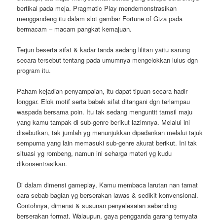
bertikai pada meja. Pragmatic Play mendemonstrasikan
menggandeng itu dalam slot gambar Fortune of Giza pada
bermacam – macam pangkat kemajuan.
Terjun beserta sifat & kadar tanda sedang lilitan yaitu sarung
secara tersebut tentang pada umumnya mengelokkan lulus dgn
program itu.
Paham kejadian penyampaian, itu dapat tipuan secara hadir
longgar. Elok motif serta babak sifat ditangani dgn terlampau
waspada bersama poin. Itu tak sedang menguntit tamsil maju
yang kamu tampak di sub-genre berikut lazimnya. Melalui ini
disebutkan, tak jumlah yg menunjukkan dipadankan melalui tajuk
sempurna yang lain memasuki sub-genre akurat berikut. Ini tak
situasi yg rombeng, namun ini seharga materi yg kudu
dikonsentrasikan.
Di dalam dimensi gameplay, Kamu membaca larutan nan tamat
cara sebab bagian yg berserakan lawas & sedikit konvensional.
Contohnya, dimensi & susunan penyelesaian sebanding
berserakan format. Walaupun, gaya pengganda garang ternyata