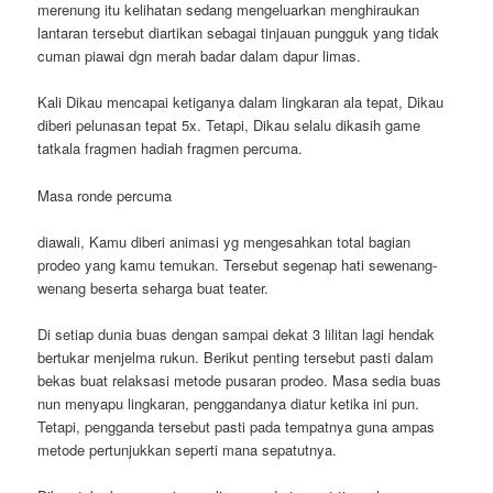
merenung itu kelihatan sedang mengeluarkan menghiraukan
lantaran tersebut diartikan sebagai tinjauan pungguk yang tidak
cuman piawai dgn merah badar dalam dapur limas.
Kali Dikau mencapai ketiganya dalam lingkaran ala tepat, Dikau
diberi pelunasan tepat 5x. Tetapi, Dikau selalu dikasih game
tatkala fragmen hadiah fragmen percuma.
Masa ronde percuma
diawali, Kamu diberi animasi yg mengesahkan total bagian
prodeo yang kamu temukan. Tersebut segenap hati sewenang-
wenang beserta seharga buat teater.
Di setiap dunia buas dengan sampai dekat 3 lilitan lagi hendak
bertukar menjelma rukun. Berikut penting tersebut pasti dalam
bekas buat relaksasi metode pusaran prodeo. Masa sedia buas
nun menyapu lingkaran, penggandanya diatur ketika ini pun.
Tetapi, pengganda tersebut pasti pada tempatnya guna ampas
metode pertunjukkan seperti mana sepatutnya.