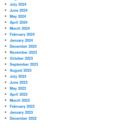
July 2024
June 2024
May 2024
April 2024
March 2024
February 2024
January 2024
December 2023
November 2023
October 2023
September 2023
August 2023
July 2023
June 2023
May 2023
April 2023
March 2023
February 2023
January 2023
December 2022