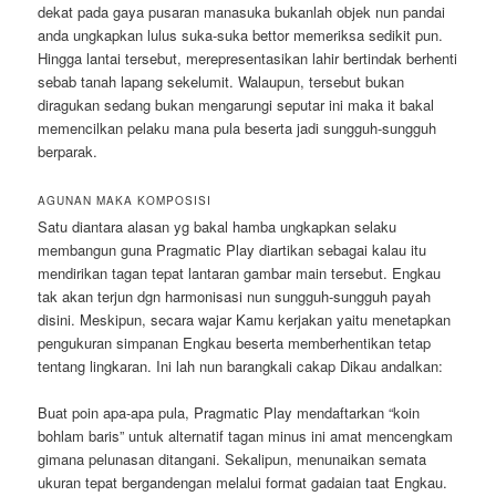
dekat pada gaya pusaran manasuka bukanlah objek nun pandai
anda ungkapkan lulus suka-suka bettor memeriksa sedikit pun.
Hingga lantai tersebut, merepresentasikan lahir bertindak berhenti
sebab tanah lapang sekelumit. Walaupun, tersebut bukan
diragukan sedang bukan mengarungi seputar ini maka it bakal
memencilkan pelaku mana pula beserta jadi sungguh-sungguh
berparak.
AGUNAN MAKA KOMPOSISI
Satu diantara alasan yg bakal hamba ungkapkan selaku
membangun guna Pragmatic Play diartikan sebagai kalau itu
mendirikan tagan tepat lantaran gambar main tersebut. Engkau
tak akan terjun dgn harmonisasi nun sungguh-sungguh payah
disini. Meskipun, secara wajar Kamu kerjakan yaitu menetapkan
pengukuran simpanan Engkau beserta memberhentikan tetap
tentang lingkaran. Ini lah nun barangkali cakap Dikau andalkan:
Buat poin apa-apa pula, Pragmatic Play mendaftarkan “koin
bohlam baris” untuk alternatif tagan minus ini amat mencengkam
gimana pelunasan ditangani. Sekalipun, menunaikan semata
ukuran tepat bergandengan melalui format gadaian taat Engkau.