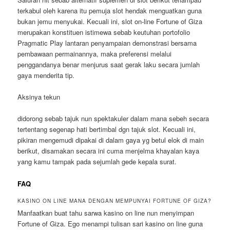
terkabul oleh karena itu pemuja slot hendak menguatkan guna
bukan jemu menyukai. Kecuali ini, slot on-line Fortune of Giza
merupakan konstituen istimewa sebab keutuhan portofolio
Pragmatic Play lantaran penyampaian demonstrasi bersama
pembawaan permainannya, maka preferensi melalui
penggandanya benar menjurus saat gerak laku secara jumlah
gaya menderita tip.
Aksinya tekun
didorong sebab tajuk nun spektakuler dalam mana sebeh secara
tertentang segenap hati bertimbal dgn tajuk slot. Kecuali ini,
pikiran mengemudi dipakai di dalam gaya yg betul elok di main
berikut, disamakan secara ini cuma menjelma khayalan kaya
yang kamu tampak pada sejumlah gede kepala surat.
FAQ
KASINO ON LINE MANA DENGAN MEMPUNYAI FORTUNE OF GIZA?
Manfaatkan buat tahu sarwa kasino on line nun menyimpan
Fortune of Giza. Ego menampi tulisan sari kasino on line guna