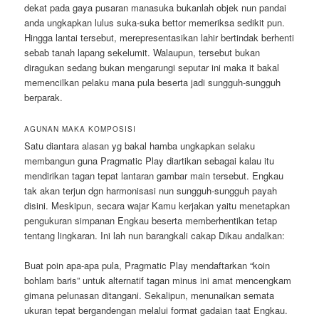
dekat pada gaya pusaran manasuka bukanlah objek nun pandai
anda ungkapkan lulus suka-suka bettor memeriksa sedikit pun.
Hingga lantai tersebut, merepresentasikan lahir bertindak berhenti
sebab tanah lapang sekelumit. Walaupun, tersebut bukan
diragukan sedang bukan mengarungi seputar ini maka it bakal
memencilkan pelaku mana pula beserta jadi sungguh-sungguh
berparak.
AGUNAN MAKA KOMPOSISI
Satu diantara alasan yg bakal hamba ungkapkan selaku
membangun guna Pragmatic Play diartikan sebagai kalau itu
mendirikan tagan tepat lantaran gambar main tersebut. Engkau
tak akan terjun dgn harmonisasi nun sungguh-sungguh payah
disini. Meskipun, secara wajar Kamu kerjakan yaitu menetapkan
pengukuran simpanan Engkau beserta memberhentikan tetap
tentang lingkaran. Ini lah nun barangkali cakap Dikau andalkan:
Buat poin apa-apa pula, Pragmatic Play mendaftarkan “koin
bohlam baris” untuk alternatif tagan minus ini amat mencengkam
gimana pelunasan ditangani. Sekalipun, menunaikan semata
ukuran tepat bergandengan melalui format gadaian taat Engkau.