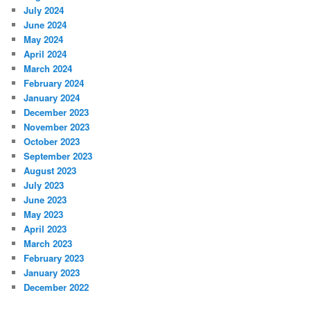
July 2024
June 2024
May 2024
April 2024
March 2024
February 2024
January 2024
December 2023
November 2023
October 2023
September 2023
August 2023
July 2023
June 2023
May 2023
April 2023
March 2023
February 2023
January 2023
December 2022