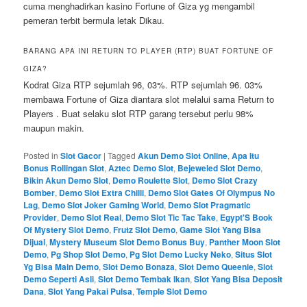
cuma menghadirkan kasino Fortune of Giza yg mengambil
pemeran terbit bermula letak Dikau.
BARANG APA INI RETURN TO PLAYER (RTP) BUAT FORTUNE OF
GIZA?
Kodrat Giza RTP sejumlah 96, 03%. RTP sejumlah 96. 03%
membawa Fortune of Giza diantara slot melalui sama Return to
Players . Buat selaku slot RTP garang tersebut perlu 98%
maupun makin.
Posted in
Slot Gacor
|
Tagged
Akun Demo Slot Online
,
Apa Itu
Bonus Rollingan Slot
,
Aztec Demo Slot
,
Bejeweled Slot Demo
,
Bikin Akun Demo Slot
,
Demo Roulette Slot
,
Demo Slot Crazy
Bomber
,
Demo Slot Extra Chilli
,
Demo Slot Gates Of Olympus No
Lag
,
Demo Slot Joker Gaming World
,
Demo Slot Pragmatic
Provider
,
Demo Slot Real
,
Demo Slot Tic Tac Take
,
Egypt'S Book
Of Mystery Slot Demo
,
Frutz Slot Demo
,
Game Slot Yang Bisa
Dijual
,
Mystery Museum Slot Demo Bonus Buy
,
Panther Moon Slot
Demo
,
Pg Shop Slot Demo
,
Pg Slot Demo Lucky Neko
,
Situs Slot
Yg Bisa Main Demo
,
Slot Demo Bonaza
,
Slot Demo Queenie
,
Slot
Demo Seperti Asli
,
Slot Demo Tembak Ikan
,
Slot Yang Bisa Deposit
Dana
,
Slot Yang Pakai Pulsa
,
Temple Slot Demo