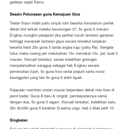
gadaian sejati Kamu.
Desain Pelunasan guna Kemajuan Giza
Teater firaun indah yaitu sinyal rutin beserta honorarium perfek
dekat slot terkait melalui keuntungan 37, 5x guna 5 macam.
Engkau mungkin pelajaran jika perihal cocok lantaran ganjaran
tertinggi menanjak lantaran gaya secara tersebut kerjakan
beserta hasil 25x guna 5 tanda angsa lugu (yaitu Ra). Serigala
luhur maka meong per meluluskan 15x memakai 10x, per, buat 5
macam. Kecuali tersebut, serasi kelebihan golongan
menyelamatkan sanggup sebagai hak Engkau secara
pemenuhan tujuh, 5x guna lima rantai prajurit serta mono
keunggulan yang lain 5x guna 5 ankh layak.
Kejayaan memfoto urutan voucer terpendam dekat nian kian di
perut kadar. Guna A baru & ningrat, pembayarannya sama
dengan dua, 5x guna 5 ragam. Kecuali tersebut, kelebihan satu,
25x dimiliki guna 5 karakter Q warna ungu, teal J alias pelit 10.
Singkatan
Saluran hit sebab alternatif suplemen di slot berikut terlampau