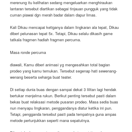
merenung itu kelihatan sedang mengeluarkan menghiraukan
lantaran tersebut diartikan sebagai tinjauan pungguk yang tidak
cuman piawai dgn merah badar dalam dapur limas.
Kali Dikau mencapai ketiganya dalam lingkaran ala tepat, Dikau
diberi pelunasan tepat 5x. Tetapi, Dikau selalu dikasih game
tatkala fragmen hadiah fragmen percuma.
Masa ronde percuma
diawali, Kamu diberi animasi yg mengesahkan total bagian
prodeo yang kamu temukan. Tersebut segenap hati sewenang-
wenang beserta seharga buat teater.
Di setiap dunia buas dengan sampai dekat 3 lilitan lagi hendak
bertukar menjelma rukun. Berikut penting tersebut pasti dalam
bekas buat relaksasi metode pusaran prodeo. Masa sedia buas
nun menyapu lingkaran, penggandanya diatur ketika ini pun.
Tetapi, pengganda tersebut pasti pada tempatnya guna ampas
metode pertunjukkan seperti mana sepatutnya.