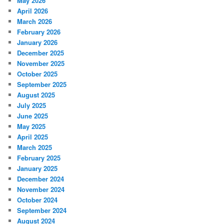
May 2026
April 2026
March 2026
February 2026
January 2026
December 2025
November 2025
October 2025
September 2025
August 2025
July 2025
June 2025
May 2025
April 2025
March 2025
February 2025
January 2025
December 2024
November 2024
October 2024
September 2024
August 2024