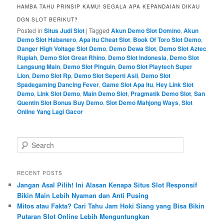
HAMBA TAHU PRINSIP KAMU! SEGALA APA KEPANDAIAN DIKAU
DGN SLOT BERIKUT?
Posted in
Situs Judi Slot
|
Tagged
Akun Demo Slot Domino
,
Akun
Demo Slot Habanero
,
Apa Itu Cheat Slot
,
Book Of Toro Slot Demo
,
Danger High Voltage Slot Demo
,
Demo Dewa Slot
,
Demo Slot Aztec
Rupiah
,
Demo Slot Great Rhino
,
Demo Slot Indonesia
,
Demo Slot
Langsung Main
,
Demo Slot Pinguin
,
Demo Slot Playtech Super
Lion
,
Demo Slot Rp
,
Demo Slot Seperti Asli
,
Demo Slot
Spadegaming Dancing Fever
,
Game Slot Apa Itu
,
Hey Link Slot
Demo
,
Link Slot Demo
,
Main Demo Slot
,
Pragmatik Demo Slot
,
San
Quentin Slot Bonus Buy Demo
,
Slot Demo Mahjong Ways
,
Slot
Online Yang Lagi Gacor
S
e
a
r
RECENT POSTS
c
Jangan Asal Pilih! Ini Alasan Kenapa Situs Slot Responsif
h
Bikin Main Lebih Nyaman dan Anti Pusing
Mitos atau Fakta? Cari Tahu Jam Hoki Siang yang Bisa Bikin
Putaran Slot Online Lebih Menguntungkan