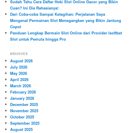
Sudah Tahu Cara Daftar Hoki Slot Online Gacor yang Bikin
Cuan? Ini Dia Rahasianya!
Dari Coba-coba Sampai Ketagihan: Perjalanan Saya
Mengenal Permainan Slot Menegangkan yang Bikin Jantung
Copot
Panduan Lengkap Bermain Slot Online dari Provider Isoftbet
Slot untuk Pemula hingga Pro
ARCHIVES
August 2026
July 2026
May 2026
April 2026
March 2026
February 2026
January 2026
December 2025
November 2025
October 2025
September 2025
August 2025