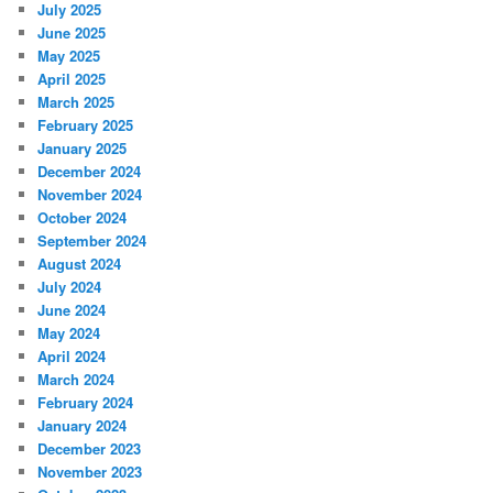
July 2025
June 2025
May 2025
April 2025
March 2025
February 2025
January 2025
December 2024
November 2024
October 2024
September 2024
August 2024
July 2024
June 2024
May 2024
April 2024
March 2024
February 2024
January 2024
December 2023
November 2023