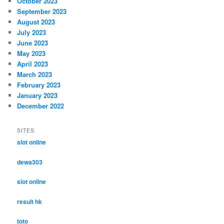
October 2023
September 2023
August 2023
July 2023
June 2023
May 2023
April 2023
March 2023
February 2023
January 2023
December 2022
SITES
slot online
dewa303
slot online
result hk
toto