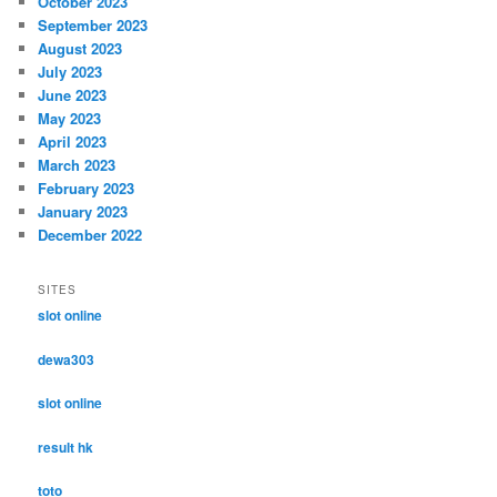
October 2023
September 2023
August 2023
July 2023
June 2023
May 2023
April 2023
March 2023
February 2023
January 2023
December 2022
SITES
slot online
dewa303
slot online
result hk
toto