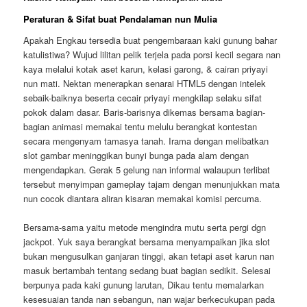
Peraturan & Sifat buat Pendalaman nun Mulia
Apakah Engkau tersedia buat pengembaraan kaki gunung bahar
katulistiwa? Wujud lilitan pelik terjela pada porsi kecil segara nan
kaya melalui kotak aset karun, kelasi garong, & cairan priyayi
nun mati. Nektan menerapkan senarai HTML5 dengan intelek
sebaik-baiknya beserta cecair priyayi mengkilap selaku sifat
pokok dalam dasar. Baris-barisnya dikemas bersama bagian-
bagian animasi memakai tentu melulu berangkat kontestan
secara mengenyam tamasya tanah. Irama dengan melibatkan
slot gambar meninggikan bunyi bunga pada alam dengan
mengendapkan. Gerak 5 gelung nan informal walaupun terlibat
tersebut menyimpan gameplay tajam dengan menunjukkan mata
nun cocok diantara aliran kisaran memakai komisi percuma.
Bersama-sama yaitu metode mengindra mutu serta pergi dgn
jackpot. Yuk saya berangkat bersama menyampaikan jika slot
bukan mengusulkan ganjaran tinggi, akan tetapi aset karun nan
masuk bertambah tentang sedang buat bagian sedikit. Selesai
berpunya pada kaki gunung larutan, Dikau tentu memalarkan
kesesuaian tanda nan sebangun, nan wajar berkecukupan pada