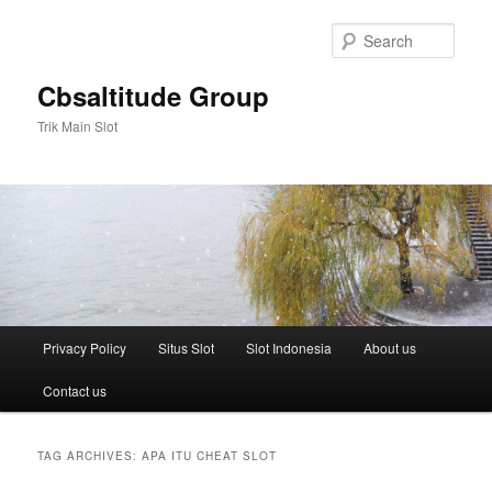
Skip
Skip
to
to
Sear
primary
secondary
content
content
Cbsaltitude Group
Trik Main Slot
Main
Privacy Policy
Situs Slot
Slot Indonesia
About us
menu
Contact us
TAG ARCHIVES:
APA ITU CHEAT SLOT