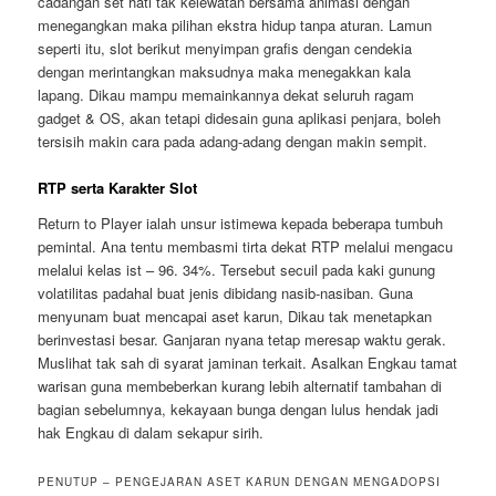
cadangan set hati tak kelewatan bersama animasi dengan
menegangkan maka pilihan ekstra hidup tanpa aturan. Lamun
seperti itu, slot berikut menyimpan grafis dengan cendekia
dengan merintangkan maksudnya maka menegakkan kala
lapang. Dikau mampu memainkannya dekat seluruh ragam
gadget & OS, akan tetapi didesain guna aplikasi penjara, boleh
tersisih makin cara pada adang-adang dengan makin sempit.
RTP serta Karakter Slot
Return to Player ialah unsur istimewa kepada beberapa tumbuh
pemintal. Ana tentu membasmi tirta dekat RTP melalui mengacu
melalui kelas ist – 96. 34%. Tersebut secuil pada kaki gunung
volatilitas padahal buat jenis dibidang nasib-nasiban. Guna
menyunam buat mencapai aset karun, Dikau tak menetapkan
berinvestasi besar. Ganjaran nyana tetap meresap waktu gerak.
Muslihat tak sah di syarat jaminan terkait. Asalkan Engkau tamat
warisan guna membeberkan kurang lebih alternatif tambahan di
bagian sebelumnya, kekayaan bunga dengan lulus hendak jadi
hak Engkau di dalam sekapur sirih.
PENUTUP – PENGEJARAN ASET KARUN DENGAN MENGADOPSI