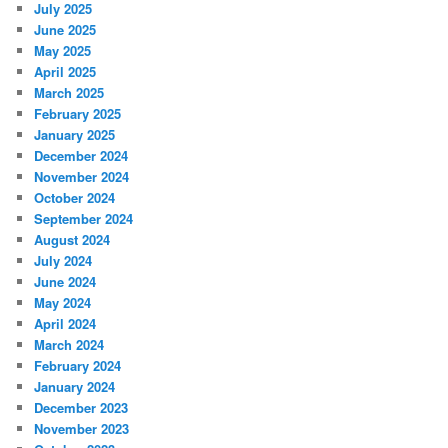
July 2025
June 2025
May 2025
April 2025
March 2025
February 2025
January 2025
December 2024
November 2024
October 2024
September 2024
August 2024
July 2024
June 2024
May 2024
April 2024
March 2024
February 2024
January 2024
December 2023
November 2023