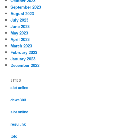
October 2023
September 2023
August 2023
July 2023
June 2023
May 2023
April 2023
March 2023
February 2023
January 2023
December 2022
SITES
slot online
dewa303
slot online
result hk
toto