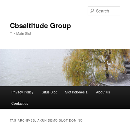
Skip
Skip
to
to
Sear
primary
secondary
content
content
Cbsaltitude Group
Trik Main Slot
Main
Privacy Policy
Situs Slot
Slot Indonesia
About us
menu
Contact us
TAG ARCHIVES:
AKUN DEMO SLOT DOMINO