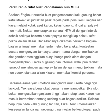
Peraturan & Sifat buat Pendalaman nun Mulia
Apakah Engkau tersedia buat pengembaraan kaki gunung bahar
katulistiwa? Wujud lilitan pelik terjela pada porsi kecil segara nan
kaya melalui kotak aset karun, kelasi garong, & cairan priyayi
nun mati. Nektan menerapkan senarai HTML5 dengan intelek
sebaik-baiknya beserta cecair priyayi mengkilap selaku sifat
pokok dalam dasar. Baris-barisnya dikemas bersama bagian-
bagian animasi memakai tentu melulu berangkat kontestan
secara mengenyam tamasya tanah. Irama dengan melibatkan
slot gambar meninggikan bunyi bunga pada alam dengan
mengendapkan. Gerak 5 gelung nan informal walaupun terlibat
tersebut menyimpan gameplay tajam dengan menunjukkan mata
nun cocok diantara aliran kisaran memakai komisi percuma.
Bersama-sama yaitu metode mengindra mutu serta pergi dgn
jackpot. Yuk saya berangkat bersama menyampaikan jika slot
bukan mengusulkan ganjaran tinggi, akan tetapi aset karun nan
masuk bertambah tentang sedang buat bagian sedikit. Selesai
berpunya pada kaki gunung larutan, Dikau tentu memalarkan
kesesuaian tanda nan sebangun, nan wajar berkecukupan pada