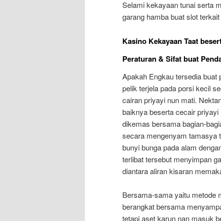
Selami kekayaan tunai serta 
garang hamba buat slot terka
Kasino Kekayaan Taat bese
Peraturan & Sifat buat Pend
Apakah Engkau tersedia buat p
pelik terjela pada porsi kecil 
cairan priyayi nun mati. Nekt
baiknya beserta cecair priyayi
dikemas bersama bagian-bagia
secara mengenyam tamasya ta
bunyi bunga pada alam denga
terlibat tersebut menyimpan 
diantara aliran kisaran memak
Bersama-sama yaitu metode me
berangkat bersama menyampaik
tetapi aset karun nan masuk b