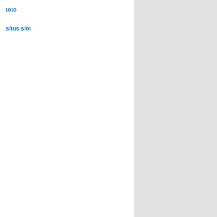
toto
situs slot