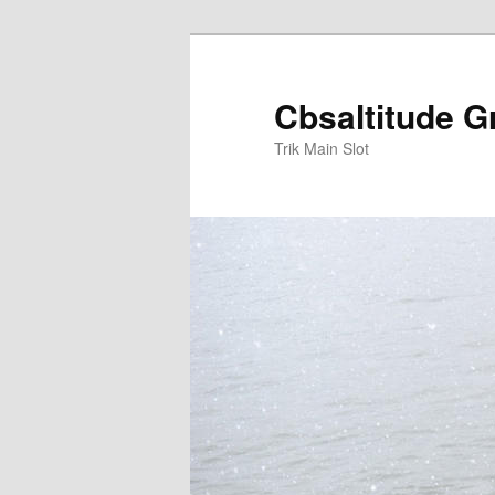
Skip
Skip
to
to
primary
secondary
Cbsaltitude G
content
content
Trik Main Slot