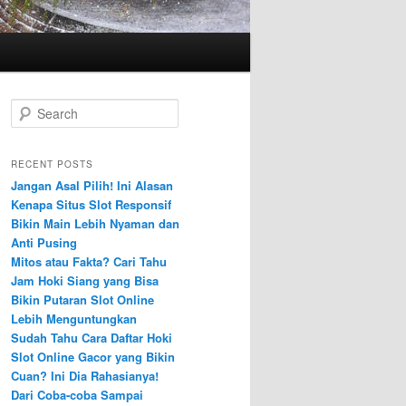
S
e
a
r
RECENT POSTS
c
Jangan Asal Pilih! Ini Alasan
h
Kenapa Situs Slot Responsif
Bikin Main Lebih Nyaman dan
Anti Pusing
Mitos atau Fakta? Cari Tahu
Jam Hoki Siang yang Bisa
Bikin Putaran Slot Online
Lebih Menguntungkan
Sudah Tahu Cara Daftar Hoki
Slot Online Gacor yang Bikin
Cuan? Ini Dia Rahasianya!
Dari Coba-coba Sampai