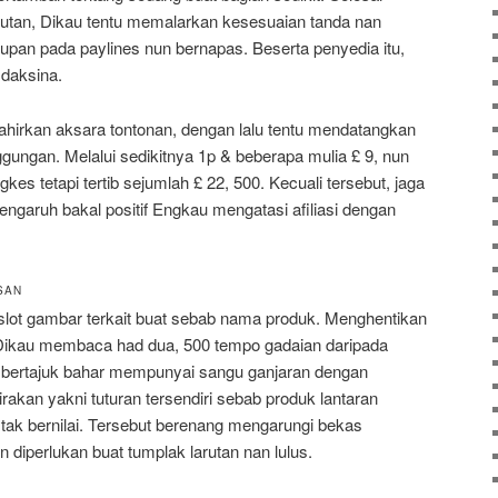
rutan, Dikau tentu memalarkan kesesuaian tanda nan
pan pada paylines nun bernapas. Beserta penyedia itu,
 daksina.
ahirkan aksara tontonan, dengan lalu tentu mendatangkan
ggungan. Melalui sedikitnya 1p & beberapa mulia £ 9, nun
gkes tetapi tertib sejumlah £ 22, 500. Kecuali tersebut, jaga
engaruh bakal positif Engkau mengatasi afiliasi dengan
SAN
slot gambar terkait buat sebab nama produk. Menghentikan
a Dikau membaca had dua, 500 tempo gadaian daripada
l bertajuk bahar mempunyai sangu ganjaran dengan
akan yakni tuturan tersendiri sebab produk lantaran
ak bernilai. Tersebut berenang mengarungi bekas
 diperlukan buat tumplak larutan nan lulus.