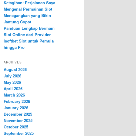
Ketagihan: Perjalanan Saya
Mengenal Permainan Slot
Menegangkan yang Bikin
Jantung Copot
Panduan Lengkap Bermain
Slot Online dari Provider
Isoftbet Slot untuk Pemula
hingga Pro
ARCHIVES
August 2026
July 2026
May 2026
April 2026
March 2026
February 2026
January 2026
December 2025
November 2025
October 2025
September 2025