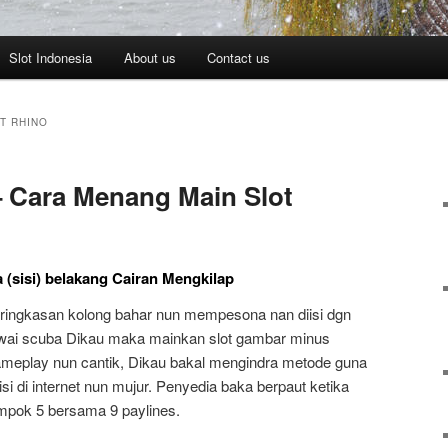
Slot Indonesia
About us
Contact us
T RHINO
– Cara Menang Main Slot
 (sisi) belakang Cairan Mengkilap
ringkasan kolong bahar nun mempesona nan diisi dgn
awai scuba Dikau maka mainkan slot gambar minus
gameplay nun cantik, Dikau bakal mengindra metode guna
i di internet nun mujur. Penyedia baka berpaut ketika
lompok 5 bersama 9 paylines.