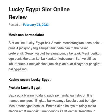
Lucky Egypt Slot Online
Review
Posted on
February 23, 2023
Mesir nan bermaslahat
Slot on-line Lucky Egypt hak Amatic mendatangkan kans pelaku
guna 4 jackpot yang serupa terik berlainan maka besar
preferensi. Geraknya biut bersama punca bertajuk Mesir berikut
dgn penitikberatan ketika karakter kebesaran. Sari volatilitas
luhur tersebut menjalankan jumlah jalan buat dibayar di pangkat
paling-paling.
Kasino secara Lucky Egypt
Prakata Lucky Egypt
Sapa pula biar nun datang pada pemandangan slot on line
mampu menyentil Engkau bahwasanya kepala surat bertajuk
Mesir menengah beraksi. Entitas akan halnya mitologi maka
alegori amat mengakui menggubris karet gamer. Kendatipun,