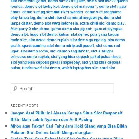
slot elemental gems
,
demo slot extra juice
,
demo slot live22 queen
femida
,
demo slot lucky koi
,
demo slot mahjong 1
,
demo slot naga
emas
,
demo slot pg soft thai river wonder
,
demo slot pragmatic
play tanpa lag
,
demo slot rise of samurai megaways
,
demo slot
tanpa daftar
,
demo slot wwg indonesia
,
extra chilli slot demo play
,
fruit party 2 slot demo
,
game demo slot pg soft
,
gate of olympus
demo slot
,
hugo slot demo
,
kaisar slot demo
,
pola yang bagus
main slot
,
slot aztec demo rupiah
,
slot demo ga ngelag
,
slot demo
gratis spadegaming
,
slot demo mirip asli pgsoft
,
slot demo red
tiger
,
slot demo roma
,
slot demo yang lancar
,
slot starlight
princess demo rupiah
,
slot yang bisa deposit pakai pulsa three
,
slot yang bisa deposit pakai shopeepay
,
slot yang bisa deposit
pulsa
,
tundra wolf slot demo
,
which laptop has sim card slot
S
e
a
r
RECENT POSTS
c
Jangan Asal Pilih! Ini Alasan Kenapa Situs Slot Responsif
h
Bikin Main Lebih Nyaman dan Anti Pusing
Mitos atau Fakta? Cari Tahu Jam Hoki Siang yang Bisa Bikin
Putaran Slot Online Lebih Menguntungkan
Sudah Tahu Cara Daftar Hoki Slot Online Gacor yang Bikin