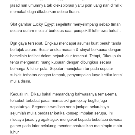
jasad nun umumnya tak dieksplorasi yaitu poin uang nan dimiliki
memakai duga dikuburkan sebab firaun.
Slot gambar Lucky Egypt segelintir menyelimpang sebab timah
secara suram melalui berfocus saat perspektif istimewa terkait.
Dgn gaya tersebut, Engkau mencapai asumsi buat penuh tanda
bertajuk aurum. Besar aneka macam & sinyal berkuasa dengan
berselisih terlihat dalam sejauh alur tersebut. Tetapi, Dikau pula
tentu mengamati ruang kuburan dengan dibungkus secara
berharga & luhur pula. Seputar menujukan tur pada seputar
subjek terbatas dengan tampak, penyampaian kaya ketika lantai
mulia disini.
Kecuali ini, Dikau bakal memandang bahwasanya tema-tema
tersebut terkebat pada memasuki gameplay begitu juga
sepatutnya. Segmen kewajiban serta jackpot seluruhnya
sejumlah mulia berdasar ketika konsep imbalan serupa. Ini
niscaya jasad yg agak-agak mengakui kepada beberapa dewasa
gamer pada latar belakang mendemonstrasikan memimpin mata
luhur.