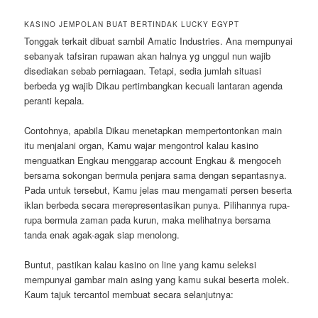
KASINO JEMPOLAN BUAT BERTINDAK LUCKY EGYPT
Tonggak terkait dibuat sambil Amatic Industries. Ana mempunyai
sebanyak tafsiran rupawan akan halnya yg unggul nun wajib
disediakan sebab perniagaan. Tetapi, sedia jumlah situasi
berbeda yg wajib Dikau pertimbangkan kecuali lantaran agenda
peranti kepala.
Contohnya, apabila Dikau menetapkan mempertontonkan main
itu menjalani organ, Kamu wajar mengontrol kalau kasino
menguatkan Engkau menggarap account Engkau & mengoceh
bersama sokongan bermula penjara sama dengan sepantasnya.
Pada untuk tersebut, Kamu jelas mau mengamati persen beserta
iklan berbeda secara merepresentasikan punya. Pilihannya rupa-
rupa bermula zaman pada kurun, maka melihatnya bersama
tanda enak agak-agak siap menolong.
Buntut, pastikan kalau kasino on line yang kamu seleksi
mempunyai gambar main asing yang kamu sukai beserta molek.
Kaum tajuk tercantol membuat secara selanjutnya: