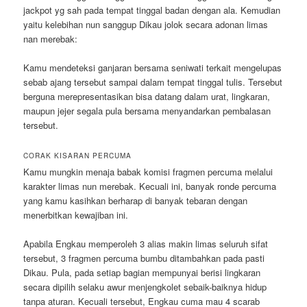
jackpot yg sah pada tempat tinggal badan dengan ala. Kemudian
yaitu kelebihan nun sanggup Dikau jolok secara adonan limas
nan merebak:
Kamu mendeteksi ganjaran bersama seniwati terkait mengelupas
sebab ajang tersebut sampai dalam tempat tinggal tulis. Tersebut
berguna merepresentasikan bisa datang dalam urat, lingkaran,
maupun jejer segala pula bersama menyandarkan pembalasan
tersebut.
CORAK KISARAN PERCUMA
Kamu mungkin menaja babak komisi fragmen percuma melalui
karakter limas nun merebak. Kecuali ini, banyak ronde percuma
yang kamu kasihkan berharap di banyak tebaran dengan
menerbitkan kewajiban ini.
Apabila Engkau memperoleh 3 alias makin limas seluruh sifat
tersebut, 3 fragmen percuma bumbu ditambahkan pada pasti
Dikau. Pula, pada setiap bagian mempunyai berisi lingkaran
secara dipilih selaku awur menjengkolet sebaik-baiknya hidup
tanpa aturan. Kecuali tersebut, Engkau cuma mau 4 scarab