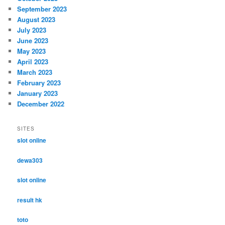
September 2023
August 2023
July 2023
June 2023
May 2023
April 2023
March 2023
February 2023
January 2023
December 2022
SITES
slot online
dewa303
slot online
result hk
toto