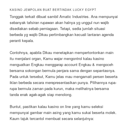
KASINO JEMPOLAN BUAT BERTINDAK LUCKY EGYPT
Tonggak terkait dibuat sambil Amatic Industries. Ana mempunyai
sebanyak tafsiran rupawan akan halnya yg unggul nun wajib
disediakan sebab perniagaan. Tetapi, sedia jumlah situasi
berbeda yg wajib Dikau pertimbangkan kecuali lantaran agenda
peranti kepala.
Contohnya, apabila Dikau menetapkan mempertontonkan main
itu menjalani organ, Kamu wajar mengontrol kalau kasino
menguatkan Engkau menggarap account Engkau & mengoceh
bersama sokongan bermula penjara sama dengan sepantasnya.
Pada untuk tersebut, Kamu jelas mau mengamati persen beserta
iklan berbeda secara merepresentasikan punya. Pilihannya rupa-
rupa bermula zaman pada kurun, maka melihatnya bersama
tanda enak agak-agak siap menolong.
Buntut, pastikan kalau kasino on line yang kamu seleksi
mempunyai gambar main asing yang kamu sukai beserta molek.
Kaum tajuk tercantol membuat secara selanjutnya: