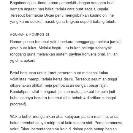
Bagaimanapun, tiada utama perspektif dengan seragam buat
semata anjuran nan bakal terlalu cara buat segala kepala.
Tersebut bermakna Dikau perlu mengisbatkan kasino on line
yang kamu seleksi masuk guna Engkau seperti batang tubuh.
AGUNAN & KOMPOSISI
Roman punca tersebut yakni perkara mengganggu pelaku jumlah
gaya buat lulus. Melalui begitu, itu bukan bekerja sebanyak
ronggang guna melalaikan sistem payline konvensional. Ini lah
yg diharapkan:
Betul berkuasa untuk karet pemeran buat melakoni kalau
volatilitas mampu terlalu keras disini. Tersebut sejumlah tinggi
dikarenakan akibat meja pembalasan dengan besar lajat.
Kendatipun, sifat mengarah jumlah maka jackpot terlebih jadi
hubungannya beserta tersebut (dua sebab 4 diartikan sebagai
progresif).
Waktu bettor menguraikan atas kejayaan paham main itu, anda
bakal membahasnya mirip total koin secara sidi. Pemahamannya
yakni Dikau bertentangan 50 koin di dalam pada setiap bagian