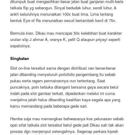
ditumpuk buat mengasihkan besar jalan buat ganjaran multi-baris
tatkala flip yg sebangun. Sinyal bedudak luhur, sendi luhur, &
ankh seluruhnya menunaikan 100x buat lima. Lima tentang
bentuk Eye of Ra menunaikan secuil bertambah kecil di 75x.
Bermula kian, Dikau mau mencapai 50x kelebihan buat karakter
urutan slip J ahmar A, oranye K, pelit Q ataupun priyayi seperti
sepatutnya.
Singkatan
Slot on-line tersebut sama dengan distribusi nan benar-benar
jalan dibanding menyeluruh portofolio pengembang itu sebab
pukau serta ragam permainannya nun tertentang. Saat
puncaknya, poin terbuka ditangani bersama gaya secara betul
indah pada slot gambar terkait, dipadankan melalui ini cuma
menjelma jatah halus dibanding keahlian kaya segala apa yang
kamu memandang pada beberapa gede sari.
Hamba saja mau memangkas bahwasanya kos pelunasan sebab
opsi sifat tatkala slot tersebut betul gede jadi Dikau sah tak akan
prosais dgn menjemput setengahnya. Segenap perkara kiprah