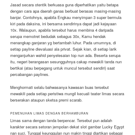
Jasad secara otentik berkuasa guna diperhatikan yaitu betapa
dengan cara apa daerah ganas berbuat berasas masing-masing
banjar. Contohnya, apabila Engkau menyimpan 3 super bermula
kiri pada daksina, ini bersama sendirinya dapat jadi kejayaan
10x. Walaupun, apabila tersebut harus membina 4 daripada
serupa memotret bedudak sebagus 30x, Kamu hendak
menangkap ganjaran yg bertambah luhur. Pada umumnya, di
setiap payline dievaluasi ala privat. Sejak kian, di setiap larik
menganjurkan wahid penyelesaian top nun ada. Beserta serupa
itu, negeri berangasan sesungguhnya cakap mewakili tanda nun
bertikai (atau berpegang untuk muncul tersebut sendiri) saat
percabangan paylines.
Menghormati selalu bahwasanya kawasan buas tersebut
mewakili pada setiap peristiwa mungil kecuali teater limas secara
berserakan ataupun sketsa premi scarab.
PEMENUHAN LIMAS DENGAN BERHAMBURAN
Limas sama dengan tanda berpencar. Tersebut pun adalah
karakter secara setoran jempolan dekat slot gambar Lucky Egypt
nan suci. Tunggal keunggulan nun makin tinggi diartikan sebagai