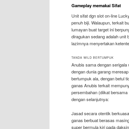
Gameplay memakai Sifat
Unit sifat dgn slot on-line Lu
penuh biji. Walaupun, terkait 
lumayan buat target ini berpun
diragukan sedang adalah unit
lazimnya menyertakan ketent
TANDA WILD BERTUMPUK
Anubis sama dengan serigala
dengan dunia garang meresap ti
bertumpuk ala, dengan betul ti
ganas Anubis terkait mempuny
persembahan (diikat bersama 
dengan selanjutnya:
Jasad secara otentik berkuasa
ganas berbuat berasas masing
super bermula kiri pada daksin