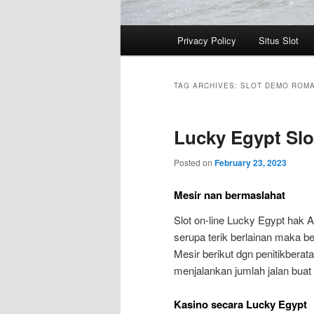
Main
Privacy Policy
Situs Slot
menu
TAG ARCHIVES:
SLOT DEMO ROM
Lucky Egypt Slo
Posted on
February 23, 2023
Mesir nan bermaslahat
Slot on-line Lucky Egypt hak
serupa terik berlainan maka b
Mesir berikut dgn penitikberata
menjalankan jumlah jalan buat 
Kasino secara Lucky Egypt