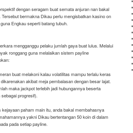
rspektif dengan seragam buat semata anjuran nan bakal
la. Tersebut bermakna Dikau perlu mengisbatkan kasino on
 guna Engkau seperti batang tubuh.
erkara mengganggu pelaku jumlah gaya buat lulus. Melalui
anyak ronggang guna melalaikan sistem payline
pkan:
eran buat melakoni kalau volatilitas mampu terlalu keras
gi dikarenakan akibat meja pembalasan dengan besar lajat.
mlah maka jackpot terlebih jadi hubungannya beserta
 sebagai progresif).
as kejayaan paham main itu, anda bakal membahasnya
 Pemahamannya yakni Dikau bertentangan 50 koin di dalam
ada pada setiap payline.