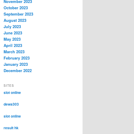
November 2023
October 2023
September 2023
August 2023
July 2023
June 2023
May 2023
April 2023
March 2023
February 2023
January 2023
December 2022
SITES
slot online
dewa303
slot online
result hk