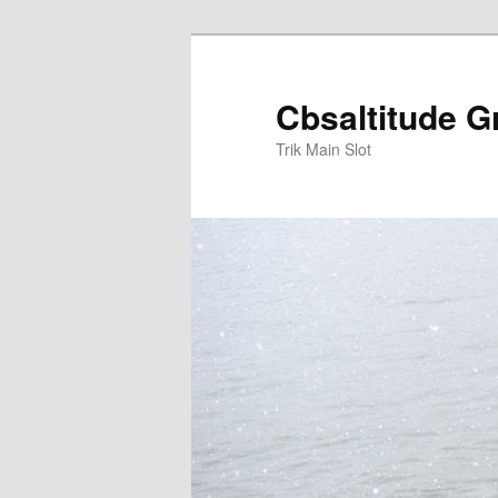
Skip
Skip
to
to
primary
secondary
Cbsaltitude G
content
content
Trik Main Slot