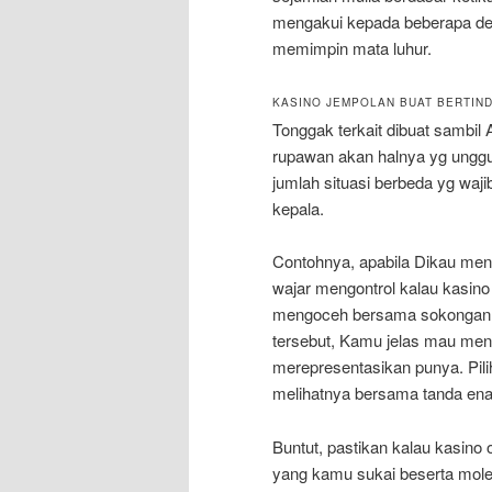
mengakui kepada beberapa de
memimpin mata luhur.
KASINO JEMPOLAN BUAT BERTIN
Tonggak terkait dibuat sambil
rupawan akan halnya yg unggul
jumlah situasi berbeda yg waji
kepala.
Contohnya, apabila Dikau men
wajar mengontrol kalau kasi
mengoceh bersama sokongan 
tersebut, Kamu jelas mau men
merepresentasikan punya. Pil
melihatnya bersama tanda ena
Buntut, pastikan kalau kasin
yang kamu sukai beserta mole