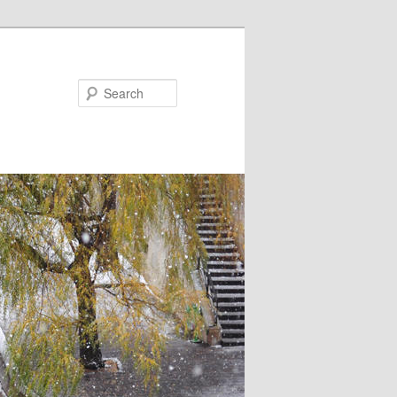
Search