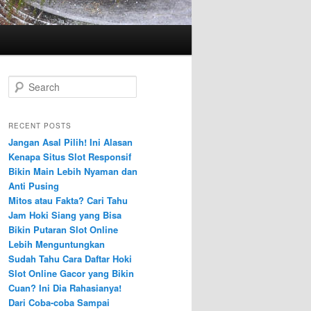
S
e
a
r
RECENT POSTS
c
Jangan Asal Pilih! Ini Alasan
h
Kenapa Situs Slot Responsif
Bikin Main Lebih Nyaman dan
Anti Pusing
Mitos atau Fakta? Cari Tahu
Jam Hoki Siang yang Bisa
Bikin Putaran Slot Online
Lebih Menguntungkan
Sudah Tahu Cara Daftar Hoki
Slot Online Gacor yang Bikin
Cuan? Ini Dia Rahasianya!
Dari Coba-coba Sampai