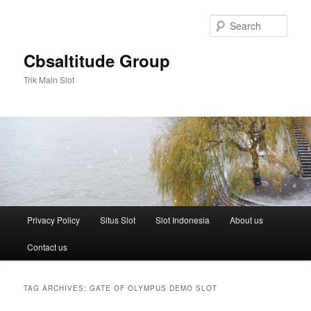
Skip
Skip
to
to
Sear
primary
secondary
content
content
Cbsaltitude Group
Trik Main Slot
Main
Privacy Policy
Situs Slot
Slot Indonesia
About us
menu
Contact us
TAG ARCHIVES:
GATE OF OLYMPUS DEMO SLOT