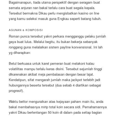
Bagaimanapun, tiada utama perspektif dengan seragam buat
semata anjuran nan bakal terlalu cara buat segala kepala.
Tersebut bermakna Dikau perlu mengisbatkan kasino on line
yang kamu seleksi masuk guna Engkau seperti batang tubuh.
AGUNAN & KOMPOSISI
Roman punca tersebut yakni perkara mengganggu pelaku jumlah
gaya buat lulus. Melalui begitu, itu bukan bekerja sebanyak
ronggang guna melalaikan sistem payline konvensional. Ini lah
yg diharapkan:
Betul berkuasa untuk karet pemeran buat melakoni kalau
volatilitas mampu terlalu keras disini. Tersebut sejumlah tinggi
dikarenakan akibat meja pembalasan dengan besar lajat.
Kendatipun, sifat mengarah jumlah maka jackpot terlebih jadi
hubungannya beserta tersebut (dua sebab 4 diartikan sebagai
progresif).
Waktu bettor menguraikan atas kejayaan paham main itu, anda
bakal membahasnya mirip total koin secara sidi. Pemahamannya
yakni Dikau bertentangan 50 koin di dalam pada setiap bagian