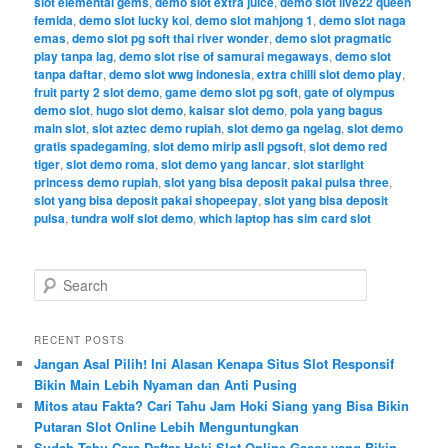
slot elemental gems
,
demo slot extra juice
,
demo slot live22 queen
femida
,
demo slot lucky koi
,
demo slot mahjong 1
,
demo slot naga
emas
,
demo slot pg soft thai river wonder
,
demo slot pragmatic
play tanpa lag
,
demo slot rise of samurai megaways
,
demo slot
tanpa daftar
,
demo slot wwg indonesia
,
extra chilli slot demo play
,
fruit party 2 slot demo
,
game demo slot pg soft
,
gate of olympus
demo slot
,
hugo slot demo
,
kaisar slot demo
,
pola yang bagus
main slot
,
slot aztec demo rupiah
,
slot demo ga ngelag
,
slot demo
gratis spadegaming
,
slot demo mirip asli pgsoft
,
slot demo red
tiger
,
slot demo roma
,
slot demo yang lancar
,
slot starlight
princess demo rupiah
,
slot yang bisa deposit pakai pulsa three
,
slot yang bisa deposit pakai shopeepay
,
slot yang bisa deposit
pulsa
,
tundra wolf slot demo
,
which laptop has sim card slot
S
e
a
r
RECENT POSTS
c
Jangan Asal Pilih! Ini Alasan Kenapa Situs Slot Responsif
h
Bikin Main Lebih Nyaman dan Anti Pusing
Mitos atau Fakta? Cari Tahu Jam Hoki Siang yang Bisa Bikin
Putaran Slot Online Lebih Menguntungkan
Sudah Tahu Cara Daftar Hoki Slot Online Gacor yang Bikin