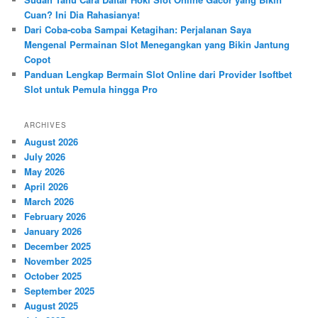
Cuan? Ini Dia Rahasianya!
Dari Coba-coba Sampai Ketagihan: Perjalanan Saya
Mengenal Permainan Slot Menegangkan yang Bikin Jantung
Copot
Panduan Lengkap Bermain Slot Online dari Provider Isoftbet
Slot untuk Pemula hingga Pro
ARCHIVES
August 2026
July 2026
May 2026
April 2026
March 2026
February 2026
January 2026
December 2025
November 2025
October 2025
September 2025
August 2025