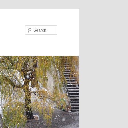
Search