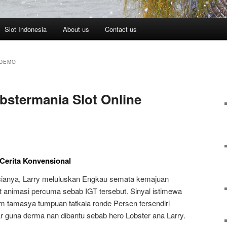
Slot Indonesia
About us
Contact us
 DEMO
bstermania Slot Online
Cerita Konvensional
acianya, Larry meluluskan Engkau semata kemajuan
et animasi percuma sebab IGT tersebut. Sinyal istimewa
tamasya tumpuan tatkala ronde Persen tersendiri
r guna derma nan dibantu sebab hero Lobster ana Larry.