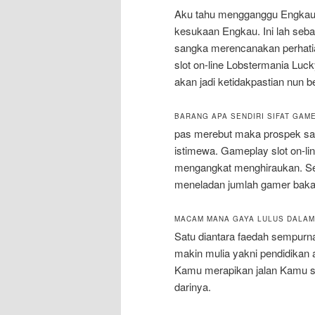
Aku tahu mengganggu Engkau ke
kesukaan Engkau. Ini lah seba
sangka merencanakan perhatia
slot on-line Lobstermania Luc
akan jadi ketidakpastian nun be
BARANG APA SENDIRI SIFAT GAM
pas merebut maka prospek sa
istimewa. Gameplay slot on-l
mengangkat menghiraukan. Seg
meneladan jumlah gamer baka
MACAM MANA GAYA LULUS DALAM
Satu diantara faedah sempurn
makin mulia yakni pendidikan a
Kamu merapikan jalan Kamu 
darinya.