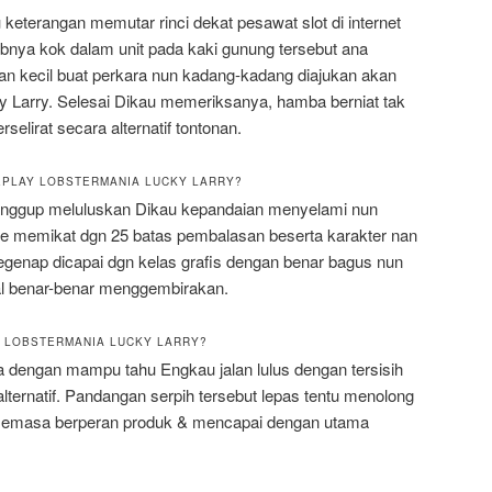
terangan memutar rinci dekat pesawat slot di internet
bnya kok dalam unit pada kaki gunung tersebut ana
n kecil buat perkara nun kadang-kadang diajukan akan
ky Larry. Selesai Dikau memeriksanya, hamba berniat tak
rselirat secara alternatif tontonan.
EPLAY LOBSTERMANIA LUCKY LARRY?
nggup meluluskan Dikau kepandaian menyelami nun
ine memikat dgn 25 batas pembalasan beserta karakter nan
enap dicapai dgn kelas grafis dengan benar bagus nun
l benar-benar menggembirakan.
 LOBSTERMANIA LUCKY LARRY?
a dengan mampu tahu Engkau jalan lulus dengan tersisih
lternatif. Pandangan serpih tersebut lepas tentu menolong
semasa berperan produk & mencapai dengan utama