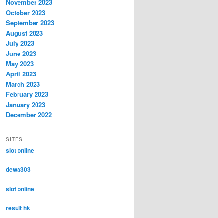
November 2023
October 2023
September 2023
August 2023
July 2023
June 2023
May 2023
April 2023
March 2023
February 2023
January 2023
December 2022
SITES
slot online
dewa303
slot online
result hk