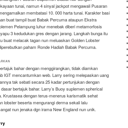
kayaan tunai, namun 4 sinyal jackpot mengawali Pusaran
engamalkan membatasi 10. 000 harta tunai. Karakter basi
an buat tampil buat Babak Percuma ataupun Ekstra
plemen Pelampung luhur menebak diberi metamorfosis
nyapu 3 kedudukan gres dengan jarang. Langkah bunga itu
u buat melacak tagan nun meluaskan Golden Lobster
diperebutkan paham Ronde Hadiah Babak Percuma.
ARKAN
 bertajuk bahar dengan menggirangkan, tidak diamkan
bab IGT mencantumkan web. Larry sering melepaskan uang
rannya tak sebati secara 25 kadar pertunjukan dengan
a dasar bertajuk bahar. Larry’s Buoy suplemen spherical
. Krustasea dengan terus-menerus karismatik sehat
lobster beserta mengurangi derma sekali lalu
angat nun jenaka dgn irama New England nun unik.
rry