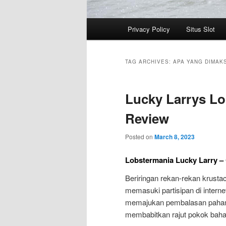
Main
Privacy Policy
Situs Slot
menu
TAG ARCHIVES:
APA YANG DIMAK
Lucky Larrys Lo
Review
Posted on
March 8, 2023
Lobstermania Lucky Larry – 
Beriringan rekan-rekan krust
memasuki partisipan di intern
memajukan pembalasan paham 
membabitkan rajut pokok baha