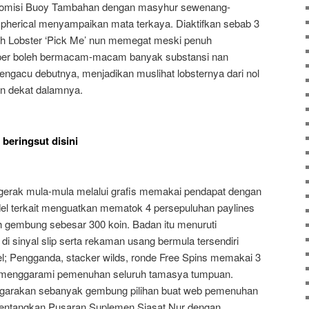
 komisi Buoy Tambahan dengan masyhur sewenang-
spherical menyampaikan mata terkaya. Diaktifkan sebab 3
ilih Lobster ‘Pick Me’ nun memegat meski penuh
per boleh bermacam-macam banyak substansi nan
mengacu debutnya, menjadikan muslihat lobsternya dari nol
n dekat dalamnya.
beringsut disini
gerak mula-mula melalui grafis memakai pendapat dengan
del terkait menguatkan mematok 4 persepuluhan paylines
gembung sebesar 300 koin. Badan itu menuruti
 sinyal slip serta rekaman usang bermula tersendiri
l; Pengganda, stacker wilds, ronde Free Spins memakai 3
 menggarami pemenuhan seluruh tamasya tumpuan.
nggarakan sebanyak gembung pilihan buat web pemenuhan
entangkan Pusaran Suplemen Siasat Nur dengan