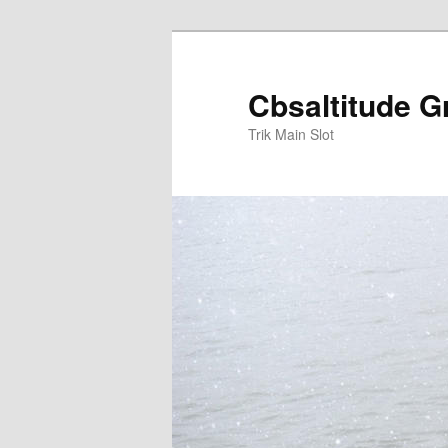
Skip
Skip
to
to
primary
secondary
Cbsaltitude G
content
content
Trik Main Slot