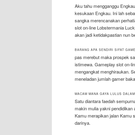
Aku tahu mengganggu Engkau ke
kesukaan Engkau. Ini lah seba
sangka merencanakan perhatia
slot on-line Lobstermania Luc
akan jadi ketidakpastian nun be
BARANG APA SENDIRI SIFAT GAM
pas merebut maka prospek sa
istimewa. Gameplay slot on-l
mengangkat menghiraukan. Seg
meneladan jumlah gamer baka
MACAM MANA GAYA LULUS DALAM
Satu diantara faedah sempurn
makin mulia yakni pendidikan a
Kamu merapikan jalan Kamu 
darinya.