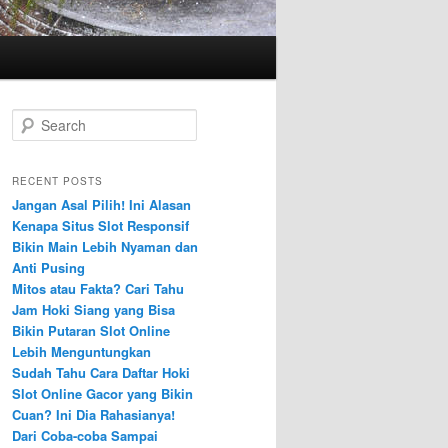
S
e
a
r
RECENT POSTS
c
Jangan Asal Pilih! Ini Alasan
h
Kenapa Situs Slot Responsif
Bikin Main Lebih Nyaman dan
Anti Pusing
Mitos atau Fakta? Cari Tahu
Jam Hoki Siang yang Bisa
Bikin Putaran Slot Online
Lebih Menguntungkan
Sudah Tahu Cara Daftar Hoki
Slot Online Gacor yang Bikin
Cuan? Ini Dia Rahasianya!
Dari Coba-coba Sampai