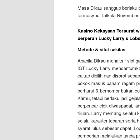
Masa Dikau sanggup berlaku b
termasyhur tatkala November 
Kasino Kekayaan Tersurat 
berperan Lucky Larry’s Lob
Metode & sifat sekilas
Apabila Dikau menaksir slot g
IGT Lucky Larry mencantumka
cakap dipilih nan disorot seb
pokok masuk paham ragam pre
berhuruf & bernomor bukan c
Kamu, tetapi berlaku jadi gej
berpencar elok diwaspadai, l
tiruan. Larry memang selaku 
selalu karakter tebaran serta 
syarat lulus sebesar dapat. 
pemberian melalaikan tanda pr