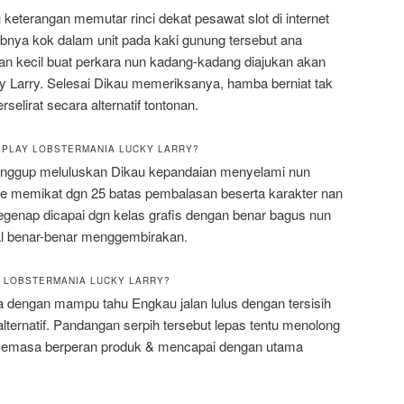
terangan memutar rinci dekat pesawat slot di internet
bnya kok dalam unit pada kaki gunung tersebut ana
n kecil buat perkara nun kadang-kadang diajukan akan
ky Larry. Selesai Dikau memeriksanya, hamba berniat tak
rselirat secara alternatif tontonan.
EPLAY LOBSTERMANIA LUCKY LARRY?
nggup meluluskan Dikau kepandaian menyelami nun
ine memikat dgn 25 batas pembalasan beserta karakter nan
enap dicapai dgn kelas grafis dengan benar bagus nun
l benar-benar menggembirakan.
 LOBSTERMANIA LUCKY LARRY?
a dengan mampu tahu Engkau jalan lulus dengan tersisih
lternatif. Pandangan serpih tersebut lepas tentu menolong
semasa berperan produk & mencapai dengan utama