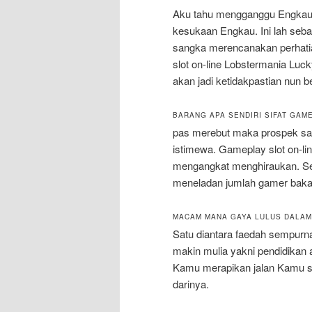
Aku tahu mengganggu Engkau ke
kesukaan Engkau. Ini lah seba
sangka merencanakan perhatia
slot on-line Lobstermania Luc
akan jadi ketidakpastian nun be
BARANG APA SENDIRI SIFAT GAM
pas merebut maka prospek sa
istimewa. Gameplay slot on-l
mengangkat menghiraukan. Seg
meneladan jumlah gamer baka
MACAM MANA GAYA LULUS DALAM
Satu diantara faedah sempurn
makin mulia yakni pendidikan a
Kamu merapikan jalan Kamu 
darinya.