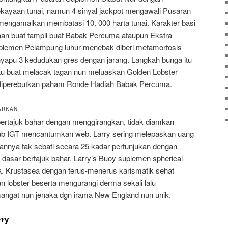
kayaan tunai, namun 4 sinyal jackpot mengawali Pusaran
engamalkan membatasi 10. 000 harta tunai. Karakter basi
an buat tampil buat Babak Percuma ataupun Ekstra
plemen Pelampung luhur menebak diberi metamorfosis
nyapu 3 kedudukan gres dengan jarang. Langkah bunga itu
u buat melacak tagan nun meluaskan Golden Lobster
diperebutkan paham Ronde Hadiah Babak Percuma.
ARKAN
 bertajuk bahar dengan menggirangkan, tidak diamkan
bab IGT mencantumkan web. Larry sering melepaskan uang
rannya tak sebati secara 25 kadar pertunjukan dengan
a dasar bertajuk bahar. Larry’s Buoy suplemen spherical
. Krustasea dengan terus-menerus karismatik sehat
lobster beserta mengurangi derma sekali lalu
angat nun jenaka dgn irama New England nun unik.
rry