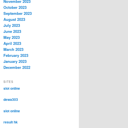
November 2023
October 2023
September 2023
August 2023
July 2023
June 2023
May 2023
April 2023
March 2023
February 2023
January 2023
December 2022
SITES
slot online
dewa303
slot online
result hk