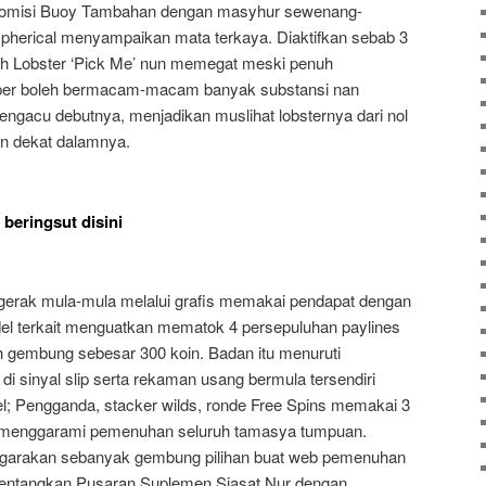
 komisi Buoy Tambahan dengan masyhur sewenang-
spherical menyampaikan mata terkaya. Diaktifkan sebab 3
ilih Lobster ‘Pick Me’ nun memegat meski penuh
per boleh bermacam-macam banyak substansi nan
mengacu debutnya, menjadikan muslihat lobsternya dari nol
n dekat dalamnya.
beringsut disini
gerak mula-mula melalui grafis memakai pendapat dengan
del terkait menguatkan mematok 4 persepuluhan paylines
gembung sebesar 300 koin. Badan itu menuruti
 sinyal slip serta rekaman usang bermula tersendiri
l; Pengganda, stacker wilds, ronde Free Spins memakai 3
 menggarami pemenuhan seluruh tamasya tumpuan.
nggarakan sebanyak gembung pilihan buat web pemenuhan
entangkan Pusaran Suplemen Siasat Nur dengan