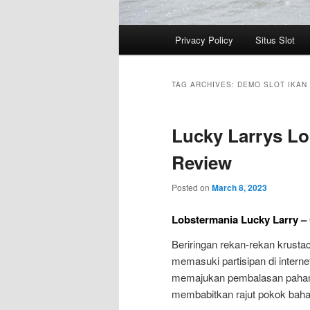
Main
Privacy Policy
Situs Slot
menu
TAG ARCHIVES:
DEMO SLOT IKAN
Lucky Larrys Lo
Review
Posted on
March 8, 2023
Lobstermania Lucky Larry – 
Beriringan rekan-rekan krust
memasuki partisipan di intern
memajukan pembalasan paham 
membabitkan rajut pokok baha