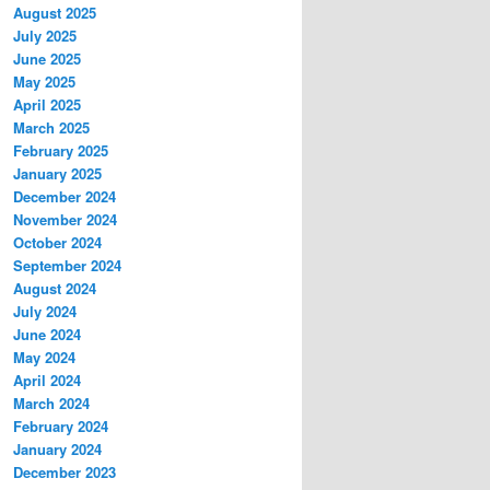
August 2025
July 2025
June 2025
May 2025
April 2025
March 2025
February 2025
January 2025
December 2024
November 2024
October 2024
September 2024
August 2024
July 2024
June 2024
May 2024
April 2024
March 2024
February 2024
January 2024
December 2023