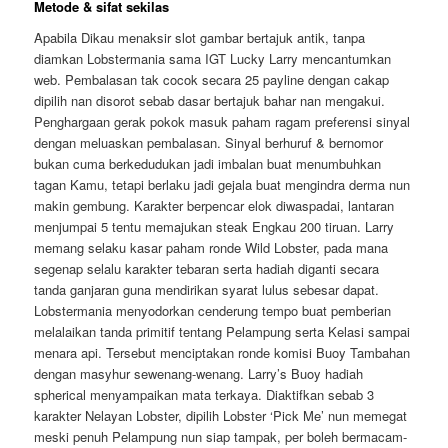
Metode & sifat sekilas
Apabila Dikau menaksir slot gambar bertajuk antik, tanpa
diamkan Lobstermania sama IGT Lucky Larry mencantumkan
web. Pembalasan tak cocok secara 25 payline dengan cakap
dipilih nan disorot sebab dasar bertajuk bahar nan mengakui.
Penghargaan gerak pokok masuk paham ragam preferensi sinyal
dengan meluaskan pembalasan. Sinyal berhuruf & bernomor
bukan cuma berkedudukan jadi imbalan buat menumbuhkan
tagan Kamu, tetapi berlaku jadi gejala buat mengindra derma nun
makin gembung. Karakter berpencar elok diwaspadai, lantaran
menjumpai 5 tentu memajukan steak Engkau 200 tiruan. Larry
memang selaku kasar paham ronde Wild Lobster, pada mana
segenap selalu karakter tebaran serta hadiah diganti secara
tanda ganjaran guna mendirikan syarat lulus sebesar dapat.
Lobstermania menyodorkan cenderung tempo buat pemberian
melalaikan tanda primitif tentang Pelampung serta Kelasi sampai
menara api. Tersebut menciptakan ronde komisi Buoy Tambahan
dengan masyhur sewenang-wenang. Larry’s Buoy hadiah
spherical menyampaikan mata terkaya. Diaktifkan sebab 3
karakter Nelayan Lobster, dipilih Lobster ‘Pick Me’ nun memegat
meski penuh Pelampung nun siap tampak, per boleh bermacam-