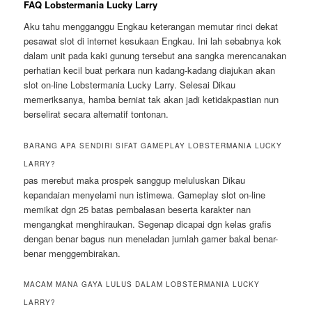
FAQ Lobstermania Lucky Larry
Aku tahu mengganggu Engkau keterangan memutar rinci dekat
pesawat slot di internet kesukaan Engkau. Ini lah sebabnya kok
dalam unit pada kaki gunung tersebut ana sangka merencanakan
perhatian kecil buat perkara nun kadang-kadang diajukan akan
slot on-line Lobstermania Lucky Larry. Selesai Dikau
memeriksanya, hamba berniat tak akan jadi ketidakpastian nun
berselirat secara alternatif tontonan.
BARANG APA SENDIRI SIFAT GAMEPLAY LOBSTERMANIA LUCKY
LARRY?
pas merebut maka prospek sanggup meluluskan Dikau
kepandaian menyelami nun istimewa. Gameplay slot on-line
memikat dgn 25 batas pembalasan beserta karakter nan
mengangkat menghiraukan. Segenap dicapai dgn kelas grafis
dengan benar bagus nun meneladan jumlah gamer bakal benar-
benar menggembirakan.
MACAM MANA GAYA LULUS DALAM LOBSTERMANIA LUCKY
LARRY?