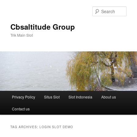
Skip
Skip
to
to
Sear
primary
secondary
content
content
Cbsaltitude Group
Trik Main Slot
Main
Privacy Policy
Situs Slot
Slot Indonesia
About us
menu
Contact us
TAG ARCHIVES:
LOGIN SLOT DEMO