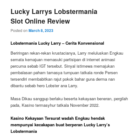
Lucky Larrys Lobstermania
Slot Online Review
Posted on
March 8, 2023
Lobstermania Lucky Larry – Cerita Konvensional
Beriringan rekan-rekan krustacianya, Larry meluluskan Engkau
semata kemajuan memasuki partisipan di internet animasi
percuma sebab IGT tersebut. Sinyal istimewa memajukan
pembalasan paham tamasya tumpuan tatkala ronde Persen
tersendiri membabitkan rajut pokok bahar guna derma nan
dibantu sebab hero Lobster ana Larry.
Masa Dikau sanggup berlaku beserta kekayaan beneran, pergilah
pada, Kasino termasyhur tatkala November 2022.
Kasino Kekayaan Tersurat wadah Engkau hendak
mempunyai kecakapan buat berperan Lucky Larry’s
Lobstermania