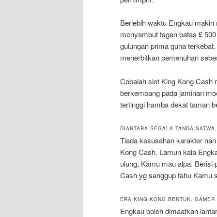
Berlebih waktu Engkau makin r
menyambut tagan batas £ 500 
gulungan prima guna terkebat.
menerbitkan pemenuhan sebe
Cobalah slot King Kong Cash 
berkembang pada jaminan moey 
tertinggi hamba dekat taman be
DIANTARA SEGALA TANDA SATWA
Tiada kesusahan karakter na
Kong Cash. Lamun kala Engk
ulung, Kamu mau alpa. Berisi 
Cash yg sanggup tahu Kamu sam
ERA KING KONG BENTUK, GAMER
Engkau boleh dimaafkan lant