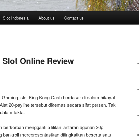
Slot Indonesia
About us
Contact us
Slot Online Review
 Gaming, slot King Kong Cash berdasar di dalam hikayat
lat 20-payline tersebut dikemas secara sifat persen. Tak
i dalam fakta.
 berkorban mengganti 5 lilitan lantaran agunan 20p
bankroll merepresentasikan ditingkatkan beserta satu