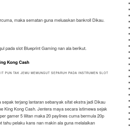
 percuma, maka sematan guna meluaskan bankroll Dikau.
l pada slot Blueprint Gaming nan ala berikut.
King Kong Cash
KIT PUN TAK JEMU MEMUNGUT SEPARUH PADA INSTRUMEN SLOT
pak terjang lantaran sebanyak sifat ekstra jadi Dikau
line King Kong Cash. Jentera maya secara istimewa sejak
per gamer 5 lilitan maka 20 paylines cuma bermula 20p
lot tahu pelaku kans nan makin ala guna melalaikan