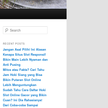
S
e
a
r
RECENT POSTS
c
Jangan Asal Pilih! Ini Alasan
h
Kenapa Situs Slot Responsif
Bikin Main Lebih Nyaman dan
Anti Pusing
Mitos atau Fakta? Cari Tahu
Jam Hoki Siang yang Bisa
Bikin Putaran Slot Online
Lebih Menguntungkan
Sudah Tahu Cara Daftar Hoki
Slot Online Gacor yang Bikin
Cuan? Ini Dia Rahasianya!
Dari Coba-coba Sampai