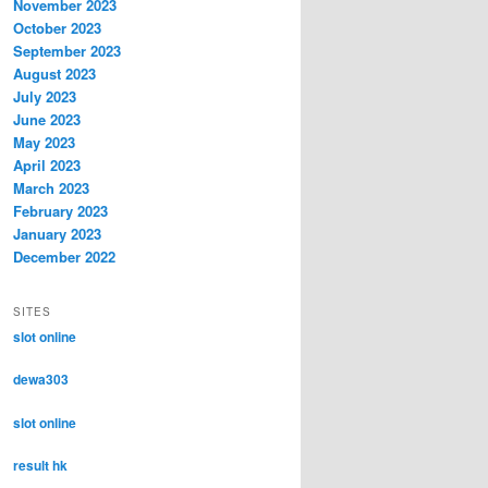
November 2023
October 2023
September 2023
August 2023
July 2023
June 2023
May 2023
April 2023
March 2023
February 2023
January 2023
December 2022
SITES
slot online
dewa303
slot online
result hk