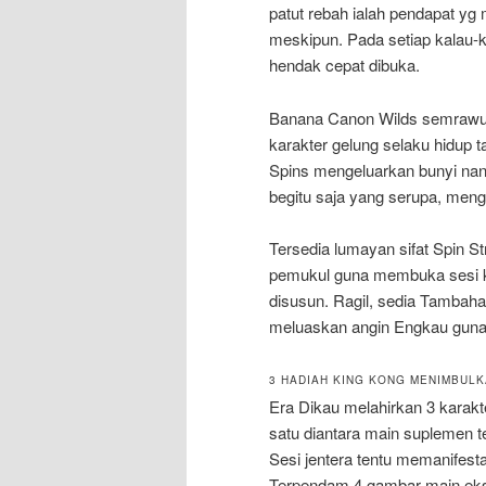
patut rebah ialah pendapat y
meskipun. Pada setiap kalau-k
hendak cepat dibuka.
Banana Canon Wilds semrawut
karakter gelung selaku hidup 
Spins mengeluarkan bunyi nan
begitu saja yang serupa, men
Tersedia lumayan sifat Spin S
pemukul guna membuka sesi ke
disusun. Ragil, sedia Tambaha
meluaskan angin Engkau guna m
3 HADIAH KING KONG MENIMBULK
Era Dikau melahirkan 3 karak
satu diantara main suplemen t
Sesi jentera tentu memanifest
Terpendam 4 gambar main ekst