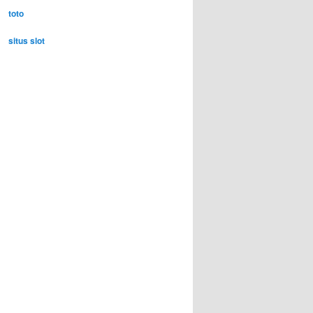
toto
situs slot