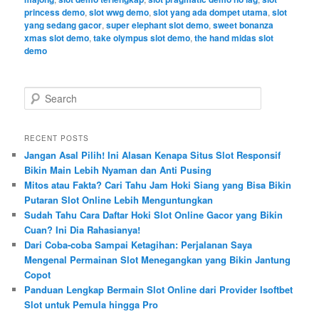
princess demo
,
slot wwg demo
,
slot yang ada dompet utama
,
slot
yang sedang gacor
,
super elephant slot demo
,
sweet bonanza
xmas slot demo
,
take olympus slot demo
,
the hand midas slot
demo
S
e
a
r
RECENT POSTS
c
Jangan Asal Pilih! Ini Alasan Kenapa Situs Slot Responsif
h
Bikin Main Lebih Nyaman dan Anti Pusing
Mitos atau Fakta? Cari Tahu Jam Hoki Siang yang Bisa Bikin
Putaran Slot Online Lebih Menguntungkan
Sudah Tahu Cara Daftar Hoki Slot Online Gacor yang Bikin
Cuan? Ini Dia Rahasianya!
Dari Coba-coba Sampai Ketagihan: Perjalanan Saya
Mengenal Permainan Slot Menegangkan yang Bikin Jantung
Copot
Panduan Lengkap Bermain Slot Online dari Provider Isoftbet
Slot untuk Pemula hingga Pro