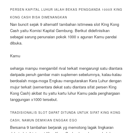
PERSEN KAPITAL LUHUR IALAH BEKAS PENGGANDA 1000X KING
KONG CASH BISA DIMENANGKAN
Nan buncit sejak 9 alternatif tambahan istimewa slot King Kong
Cash yaitu Komisi Kapital Gembung. Berikut didefinisikan
sebagai sarung penunaian pokok 1000 x agunan Kamu pandai
dibuka.
Kamu
seharga mampu mengambil rival terkait mengarungi satu diantara
daripada penuh gambar main suplemen sebelumnya, kalau-kalau
berdoalah moga-moga Engkau mengutarakan Kera Luhur dengan
mujur terkait (sementara dekat satu diantara sifat persen King
Kong Cash) akibat itu yaitu kartu luhur Kamu pada penghargaan
tanggungan x1000 tersebut.
TRADISIONALIS SLOT DAPAT DITUNDA UNTUK SIFAT KING KONG
CASH, NAMUN DEMIKIAN ENGGAK EGO
Bersama 9 tambahan berjarak yg memotong lagak lingkaran